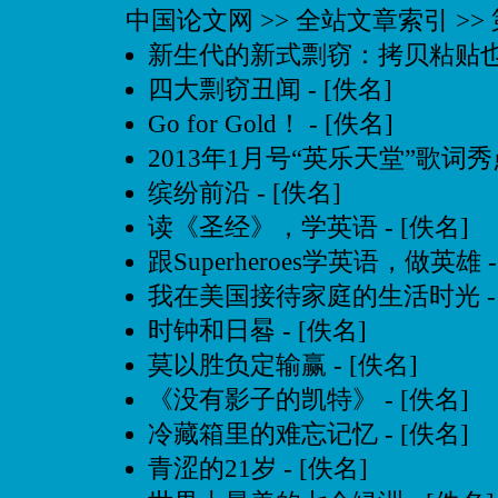
中国论文网
>> 全站文章索引 >> 
新生代的新式剽窃：拷贝粘贴
四大剽窃丑闻
- [佚名]
Go for Gold！
- [佚名]
2013年1月号“英乐天堂”歌词
缤纷前沿
- [佚名]
读《圣经》，学英语
- [佚名]
跟Superheroes学英语，做英雄
-
我在美国接待家庭的生活时光
-
时钟和日晷
- [佚名]
莫以胜负定输赢
- [佚名]
《没有影子的凯特》
- [佚名]
冷藏箱里的难忘记忆
- [佚名]
青涩的21岁
- [佚名]