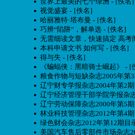
世界上最美的七个绿洲
- [佚名]
视觉盛宴
- [佚名]
哈丽雅特·塔布曼
- [佚名]
巧辨“陷阱”，解单选
- [佚名]
无需细读文章，快速搞定 高考
本科申请文书 如何写
- [佚名]
得与失
- [佚名]
《蝙蝠侠：黑暗骑士崛起》
- 
粮食作物与短缺杂志2005年第
辽宁财专学报杂志2004年第2
辽宁经济管理干部学院学报杂志2
辽宁劳动保障杂志2000年第5
林业科技管理杂志2012年第4
绿色财会杂志2012年第12期目
美国汽车售后零部件市场杂志20