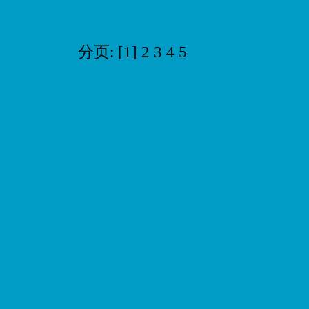
分页: [1]
2
3
4
5