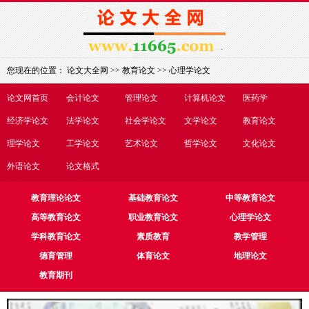
您现在的位置：
论文大全网
>>
教育论文
>>
心理学论文
论文网首页
会计论文
管理论文
计算机论文
医药学
经济学论文
法学论文
社会学论文
文学论文
教育论文
理学论文
工学论文
艺术论文
哲学论文
文化论文
外语论文
论文格式
教育理论论文
基础教育论文
中等教育论文
高等教育论文
职业教育论文
心理学论文
学科教育论文
素质教育
教学管理
德育管理
体育论文
地理论文
教育期刊