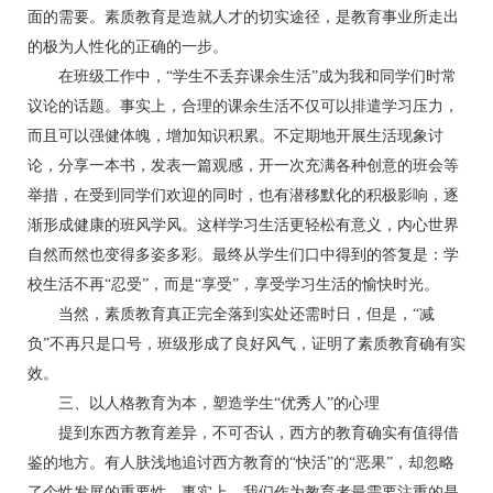
面的需要。素质教育是造就人才的切实途径，是教育事业所走出
的极为人性化的正确的一步。
在班级工作中，“学生不丢弃课余生活”成为我和同学们时常
议论的话题。事实上，合理的课余生活不仅可以排遣学习压力，
而且可以强健体魄，增加知识积累。不定期地开展生活现象讨
论，分享一本书，发表一篇观感，开一次充满各种创意的班会等
举措，在受到同学们欢迎的同时，也有潜移默化的积极影响，逐
渐形成健康的班风学风。这样学习生活更轻松有意义，内心世界
自然而然也变得多姿多彩。最终从学生们口中得到的答复是：学
校生活不再“忍受”，而是“享受”，享受学习生活的愉快时光。
当然，素质教育真正完全落到实处还需时日，但是，“减
负”不再只是口号，班级形成了良好风气，证明了素质教育确有实
效。
三、以人格教育为本，塑造学生“优秀人”的心理
提到东西方教育差异，不可否认，西方的教育确实有值得借
鉴的地方。有人肤浅地追讨西方教育的“快活”的“恶果”，却忽略
了个性发展的重要性。事实上，我们作为教育者最需要注重的是