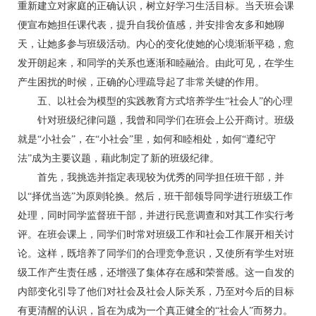
重新建立对家庭的正确认识，树立好学习生活目标。当天班会课
便宣布她担任课代表，提升自我价值感，并安排舍友多和她聊
天，让她多参与班级活动。内心的变化使她的心境渐渐平稳，愈
发开朗起来，和同学的关系也逐渐和睦融洽。由此可见，在学生
产生困扰的时候，正确的心理疏导起了非常关键的作用。
五、以社会为模型的实践教育方式培养学生“社会人”的心理
针对班级纪律问题，我曾和同学们在班会上公开商讨。班级
就是“小社会”，在“小社会”里，如何和睦相处，如何“遵纪守
法”成为主要议题，藉此制定了新的班级纪律。
首先，我挑选并指定表现较为优秀的同学担任班干部，并
以“择优当选”为原则轮换。然后，班干部领导同学进行班级工作
处理，同时同学监督班干部，并进行民意调查和对其工作实行考
评。在班会课上，同学们时常对班级工作和社会工作展开相关讨
论。这样，既培养了同学们的合理竞争意识，又使所有学生对班
级工作产生责任感，还增强了集体存在感和荣誉感。这一自发的
内部变化引导了他们对社会及社会人际关系，乃至对今后的目标
有更清醒的认识，旨在为成为一个真正健全的“社会人”而努力。