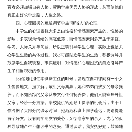
育者必须加强自身人格，帮助学生优秀人格的形成，从而使他们
真正走好求学之路，人生之路。
四、心理困扰的疏通调节学生“和谐人”的心理
中学生的心理困扰大多是由性格和情感因素产生的。性格的
影响，多表现为情绪的高涨低落，而情感因素则多产生于家庭、
学习、人际关系等问题。所以正确引导学生心理，实际上也是关
心学生生活的具体过程。我尽可能贴近学生的生活，积极诱导并
鼓励学生自我调整、事实证明，对情感和心理困扰的疏通引导产
生了相当积极的作用。
比如我刚担任本班班主任的时候，发现在自习课间有一个女
生偷偷地哭。据了解，该生父母离异，她和弟弟由残疾的母亲抚
养，而不知所踪的父亲从未支付任何抚养费，他们只能寄居外祖
父家，经济十分拮据。学校提供给她勤工俭学的机会后，由于工
作占据了大部分的课余时间，她渐渐和班上同学疏远，更别提能
有个好友。没有同学朋友的关心，又惦念家里的亲人，内心的孤
独导致她产生不想读书的念头。通过谈话，我安抚好她，鼓励她