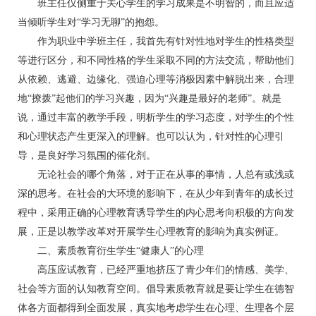
班主任仅侧重于关心学生的学习成果是不明智的，而且应适
当倾听学生对“学习无聊”的抱怨。
作为职业中学班主任，我首先有针对性地对学生的性格类型
等进行区分，和不同性格的学生采取不同的方法交流，帮助他们
从依赖、逃避、边缘化、强迫心理等消极因素中解脱出来，合理
地“撩拨”起他们的学习兴趣，因为“兴趣是最好的老师”。就是
说，通过丰富的教学手段，明析学生的学习态度，对学生的个性
和心理状态产生更深入的理解。也可以认为，针对性的心理引
导，是良好学习氛围的催化剂。
无论社会的哪个角落，对于正在从事的事情，人总有或浅或
深的思考。在社会的大环境的影响下，在从少年到青年的成长过
程中，采用正确的心理教育诱导学生的内心思考向积极的方向发
展，正是以教学改革对开展学生心理教育的影响为真实例证。
二、素质教育衍生学生“健康人”的心理
高压应试教育，已经严重地挤压了青少年们的情感、美学、
社会等方面的认知教育空间。倡导素质教育就是要让学生在德智
体各方面都得到全面发展，真实地考虑学生在心理、生理各个层