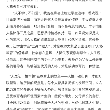
人格教育和才能教育。
“人不学，不知道”。我曾在班会上给过学生这样一番戏说：
注重渊博的知识，而不去理解人类最重要的情感，不去遵循人类
所须具备的品德，那只是计算机，而不是有思想的人。丰子恺把
人格比作三足之鼎，思想品德情感各持一端，如果说知识是人一
生的追求，那么人格的追求就是人类世世代代的追求。言传身
教，让学生学会“立身”“做人”，才是教师尤其是班主任每日“人格
教育”的必修课。社会存在意识，人际关系观察与融合，人生观、
价值观，这些对刚成年的学生尤为重要。教师作为父母以外最主
要的引导者，能够塑造优秀的人格，才是成功教育的一种骄傲。
“人之初，性本善”在教育上的教义——人性不论出身，才能可
以塑造。这所持的观点是，每个人都具备足够的发展空间，左右
能力发展的多是环境等后天条件。教育者所须问责的主观原因，
是受教育者的环境因素产生的一些反作用力。父母师长的言行、
社会环境及舆论，影响着孩子人格的形成，自然也对其人生观，
甚至是对“须努力”、“如何努力”的看法产生巨大影响。所以，教