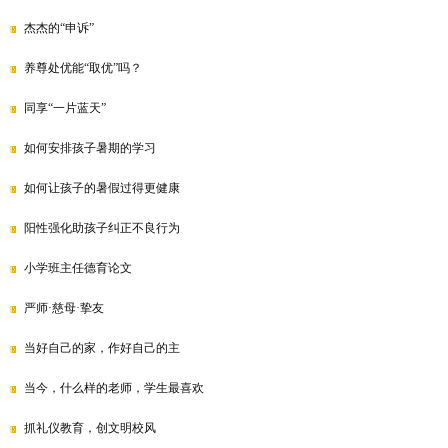
杰杰的“申诉”
养尊处优能“取优”吗？
同享“一片蓝天”
如何安排孩子暑期的学习
如何让孩子的暑假过得更健康
阳性强化助孩子纠正不良行为
小学班主任德育论文
严师·慈母·挚友
当好自己的家，作好自己的主
当今，什么样的老师，学生最喜欢
抓礼仪教育，创文明校风