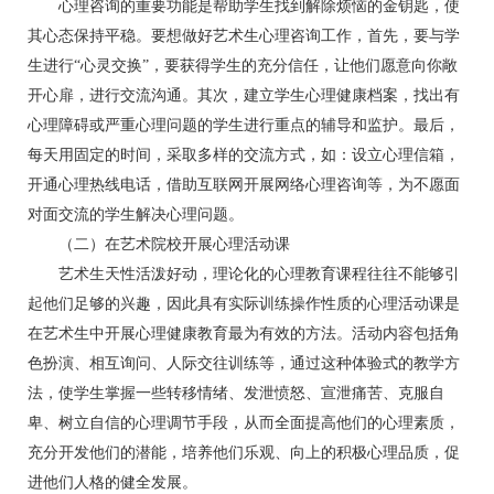
心理咨询的重要功能是帮助学生找到解除烦恼的金钥匙，使
其心态保持平稳。要想做好艺术生心理咨询工作，首先，要与学
生进行“心灵交换”，要获得学生的充分信任，让他们愿意向你敞
开心扉，进行交流沟通。其次，建立学生心理健康档案，找出有
心理障碍或严重心理问题的学生进行重点的辅导和监护。最后，
每天用固定的时间，采取多样的交流方式，如：设立心理信箱，
开通心理热线电话，借助互联网开展网络心理咨询等，为不愿面
对面交流的学生解决心理问题。
（二）在艺术院校开展心理活动课
艺术生天性活泼好动，理论化的心理教育课程往往不能够引
起他们足够的兴趣，因此具有实际训练操作性质的心理活动课是
在艺术生中开展心理健康教育最为有效的方法。活动内容包括角
色扮演、相互询问、人际交往训练等，通过这种体验式的教学方
法，使学生掌握一些转移情绪、发泄愤怒、宣泄痛苦、克服自
卑、树立自信的心理调节手段，从而全面提高他们的心理素质，
充分开发他们的潜能，培养他们乐观、向上的积极心理品质，促
进他们人格的健全发展。