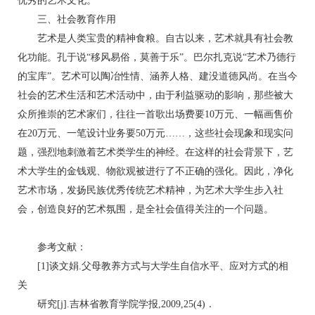
优秀的艺术文化。
三、社会教育作用
艺术是人类宝贵的精神食粮。自古以来，艺术就具有社会教
化功能。孔于说“移风易俗，莫善于乐”。巴尔扎克说“艺术乃德行
的宝库”。艺术可以陶冶性情、涵养人格、建没道德风尚。在当今
社会的艺术生活和艺术活动中，由于利益驱动的影响，那些被大
众所推崇的艺术家们，往往一首歌出场费要10万元、一幅画售价
在20万元、一笔设计业务要50万元……，这些社会现象和现实问
题，强烈地刺激着艺术类学生的神经。在这样的社会背景下，艺
术大学生的金钱观、物欲观被进行了不正确的强化。因此，净化
艺术市场，发扬民族优秀传统艺术精神，为艺术大学生步入社
会，创造良好的艺术氛围，是全社会值得关注的一个问题。
参考文献：
[1]谈文娟.父母教养方式与大学生自信水平、应对方式的相
关
研究[j].吉林省教育学院学报,2009,25(4)．