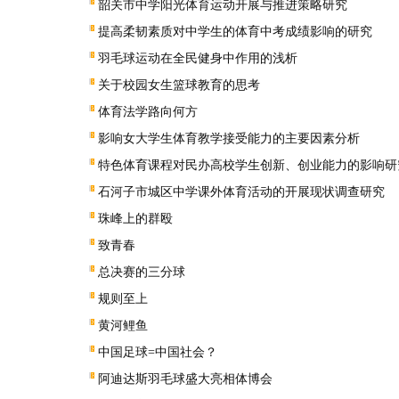
韶关市中学阳光体育运动开展与推进策略研究
提高柔韧素质对中学生的体育中考成绩影响的研究
羽毛球运动在全民健身中作用的浅析
关于校园女生篮球教育的思考
体育法学路向何方
影响女大学生体育教学接受能力的主要因素分析
特色体育课程对民办高校学生创新、创业能力的影响研
石河子市城区中学课外体育活动的开展现状调查研究
珠峰上的群殴
致青春
总决赛的三分球
规则至上
黄河鲤鱼
中国足球=中国社会？
阿迪达斯羽毛球盛大亮相体博会