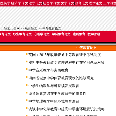
|
|
|
|
|
|
|
|
医药学
经济学论文
法学论文
社会学论文
文学论文
教育论文
理学论文
工学论
置：
论文大全网
>>
教育论文
>>
中等教育论文
教育论文
职业教育论文
心理学论文
学科教育论文
素质教育
教学管理
中等教育论文
英国：2015年改革普通中等教育证书考试制度
浅析中等教育教学管理过程中存在的问题及对策
中学音乐教学与素质教育
河南省城乡中学体育教育现状的比较研究
中学生物教学与可持续发展教育
谈音乐鉴赏课在中学教育中的重要性
中学地理教学中的环境教育途径
浅谈中学化学教育中提高中学生环境意识的策略