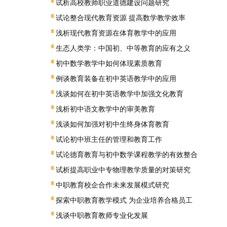
试析高校教师职业道德建设问题研究
试论整合现代教育资源 提高数学教学效率
浅析现代教育资源在体育教学中的应用
生态人类学：中国初、中等教育的应有之义
初中数学教学中如何体现素质教育
例谈教育装备在初中英语教学中的应用
浅谈如何在初中英语教学中加强文化教育
浅析初中语文教学中的审美教育
浅谈如何加强对初中生终身体育教育
试论初中班主任的管理和教育工作
试论德育教育与初中数学课程教学的有效整合
试析提高职业中专物理教学质量的对策研究
中职教育校企合作未来发展模式研究
探索中职教育教学模式 为企业培养合格员工
浅谈中职教育教师专业化发展