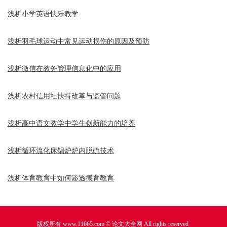
浅析小学英语快乐教学
浅析羽毛球运动中常见运动损伤的原因及预防
浅析微信在教务管理信息化中的应用
浅析农村信用社扶持改革与监管问题
浅析高中语文教学中学生创新能力的培养
浅析循环流化床锅炉炉内脱硫技术
浅析体育教育中如何渗透德育教育
版权所有 www.11665.com ©
论文大全网
All rights reserved