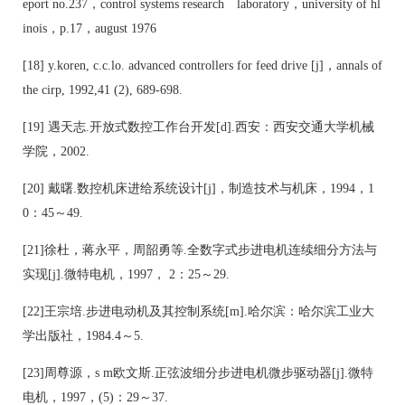
eport no.237，control systems research laboratory，university of hl
inois，p.17，august 1976
[18] y.koren, c.c.lo. advanced controllers for feed drive [j]，annals of
the cirp, 1992,41 (2), 689-698.
[19] 遇天志.开放式数控工作台开发[d].西安：西安交通大学机械
学院，2002.
[20] 戴曙.数控机床进给系统设计[j]，制造技术与机床，1994，1
0：45～49.
[21]徐杜，蒋永平，周韶勇等.全数字式步进电机连续细分方法与
实现[j].微特电机，1997， 2：25～29.
[22]王宗培.步进电动机及其控制系统[m].哈尔滨：哈尔滨工业大
学出版社，1984.4～5.
[23]周尊源，s m欧文斯.正弦波细分步进电机微步驱动器[j].微特
电机，1997，(5)：29～37.