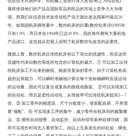
信息技术对国外军、民机械工业进行深入改造(称之为信息化)，
最终使得他们的产品在国际军品和民品的市场上竞争力大为增
强。而我们在信息技术改造传统产业方面比发达国家约落后20
年。如我国机床拥有量中，数控机床的比重(数控化率)到1995年
只有1.9%，而日本在1994年已达20.8%，因此每年都有大量机电
产品进口。这也就从宏观上说明了机床数控化改造的必要性。
微观上看，数控机床比传统机床有以下突出的优越性，而且这些
优越性均来自数控系统所包含的计算机的威力。① 可以加工出传
统机床加工不出来的曲线、曲面等复杂的零件。由于计算机有高
超的运算能力，可以瞬时准确地计算出每个坐标轴瞬时应该运动
的运动量，因此可以复合成复杂的曲线或曲面。 ②可以实现加工
的自动化，而且是柔性自动化，从而效率可比传统机床提高3～7
倍。③ 加工零件的精度高，尺寸分散度小，使装配容易，不再需
要“修配”。④ 可实现多工序的集中，减少零件在机床间的频繁搬
运。⑤ 拥有自动报警、自动监控、自动补偿等多种自律功能，因
而可实现长时间无人看管加工。由以上五条派生的好处如：降低