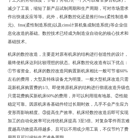
了工人的劳动强度，节省了劳动力(一个人可以看管多台机床)，
减少了工装，缩短了新产品试制周期和生产周期，可对市场需求
作出快速反应等等。此外，机床数控化还是推行fmc(柔性制造单
元)、fms(柔性制造系统)以及cims计算机集成制造系统)等企业信
息化改造的基础。数控技术已经成为制造业自动化的核心技术和
基础技术。
机床的数控改造，主要是对原有机床的结构进行创造性的设计，
最终使机床达到比较理想的状态。机床数控化改造有以下优点：
①节省资金。机床的数控改造同购置新机床相比一般可节省60%
左右的费用，大型及特殊设备尤为明显。一般大型机床改造只需
花新机床购置费的1/3。即使将原机床的结构进行彻底改造升级也
只需花费购买新机床60%的费用，并可以利用现有地基。②性能
稳定可靠。因原机床各基础件经过长期时效，几乎不会产生应力
变形而影响精度。③提高生产效率。机床经数控改造后即可实现
加工的自动化效率可比传统机床提高 3至5倍。对复杂零件而言难
度越高功效提高得越多。且可以不用或少用工装，不仅节约了费
用而且可以缩短生产准备周期。