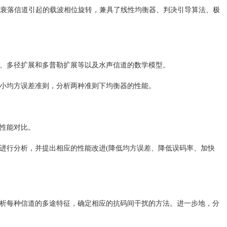
径衰落信道引起的载波相位旋转，兼具了线性均衡器、判决引导算法、极
失、多径扩展和多普勒扩展等以及水声信道的数学模型。
最小均方误差准则，分析两种准则下均衡器的性能。
和性能对比。
陷进行分析，并提出相应的性能改进(降低均方误差、降低误码率、加快
，分析每种信道的多途特征，确定相应的抗码间干扰的方法。进一步地，分