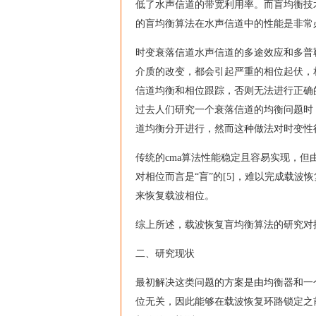
低了水声信道的带宽利用率。而盲均衡技
的盲均衡算法在水声信道中的性能是非常
时变衰落信道水声信道的多途效应和多普
介质的改变，都会引起严重的相位起伏，相
信道均衡和相位跟踪，否则无法进行正确
过去人们研究一个衰落信道的均衡问题时
道均衡分开进行，然而这种做法对时变性很
传统的cma算法性能稳定且容易实现，但
对相位而言是“盲”的[5]，难以完成载
来恢复载波相位。
综上所述，载波恢复盲均衡算法的研究对
二、研究现状
最初解决这类问题的方案是由均衡器和一个单
位无关，因此能够在载波恢复环路锁定之