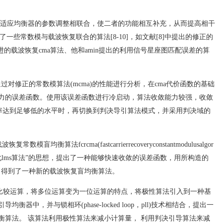
统和自适应均衡器的参数调整相联合，使二者的功能相互补充，从而提高相干
了一些常数模与载波恢复联合的算法[8-10]，如文献[8]中提出的修正的
的改进的载波恢复cma算法、他和amin提出的利用信号星座图匹配误差的算
，通过对修正的常数模算法(mcma)的性能进行分析，在cma代价函数的基础
力的误差函数。使用该误差函数进行冷启动，算法收敛能力较强，收敛
误率达到足够低的水平时，再切换到判决导引算法模式，并采用判决域的
盲均衡算法fcrcma(fastcarrierrecoveryconstantmodulusalgor
归一化lms算法”的思想，提出了一种能够快速收敛的误差函数，用所构造的
，得到了一种新的载波恢复盲均衡算法。
为比较运算，将多位运算变为一位运算的特点，将极性算法引入到一种基
中，并与锁相环(phase-locked loop，pll)技术相结合，提出一
衡算法。 该算法利用极性算法来减小计算量， 利用判决引导算法来减