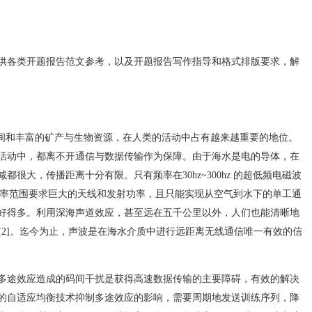
供各类开题报告范文参考，以及开题报告写作指导和格式排版要求，解
空间和丰富的矿产与生物资源，在人类的活动中占有越来越重要的地位。
活动中，都离不开通信与数据传输作为保障。由于海水是电的导体，在
很大，传播距离十分有限。只有频率在30hz~300hz 的超低频电磁波
的频率范围要求巨大的天线和发射功率，且只能实现从空气到水下的单工通
好得多。利用深海声道效应，甚至远在五千公里以外，人们也能清晰地
号[2]。迄今为止，声波是在海水介质中进行远距离无线通信唯一有效的信
多途效应造成的码间干扰是获得高速数据传输的主要障碍，有效的解决
的自适应均衡技术抑制多途效应的影响，需要周期地发送训练序列，降