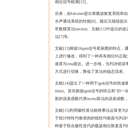
相位信号检测[12]。
后来，由falconer提出将载波恢复系
水声通信系统的性能[6]。随后又陆续提出
常数模算法(mcma)、文献[11]中提出
法[7]等。
文献[13]根据16qam信号星座图的特点
上进行修改，得到了一种具有相位纠正能
速度与cma接近。进一步地，当判决错
方式进行切换，降低了算法的稳态误差。
文献[14]提出了一种用于qpsk信号的快速载波恢复常数模
ithm)。首先根据qpsk信号的特点和“
新的误差函数代替mcma算法的误差函数
文献[15]利用极性算法能将乘法运算变
于统计特性均衡准则的线性均衡器与判决引导均衡器
种基于联合极性迭代的载波相位恢复盲均