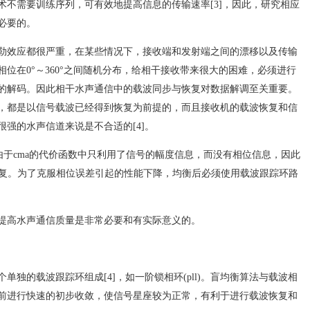
术不需要训练序列，可有效地提高信息的传输速率[3]，因此，研究相应
必要的。
勒效应都很严重，在某些情况下，接收端和发射端之间的漂移以及传输
位在0°～360°之间随机分布，给相干接收带来很大的困难，必须进行
的解码。因此相干水声通信中的载波同步与恢复对数据解调至关重要。
，都是以信号载波已经得到恢复为前提的，而且接收机的载波恢复和信
强的水声信道来说是不合适的[4]。
由于cma的代价函数中只利用了信号的幅度信息，而没有相位信息，因此
波恢复。为了克服相位误差引起的性能下降，均衡后必须使用载波跟踪环路
提高水声通信质量是非常必要和有实际意义的。
独的载波跟踪环组成[4]，如一阶锁相环(pll)。盲均衡算法与载波相
前进行快速的初步收敛，使信号星座较为正常，有利于进行载波恢复和