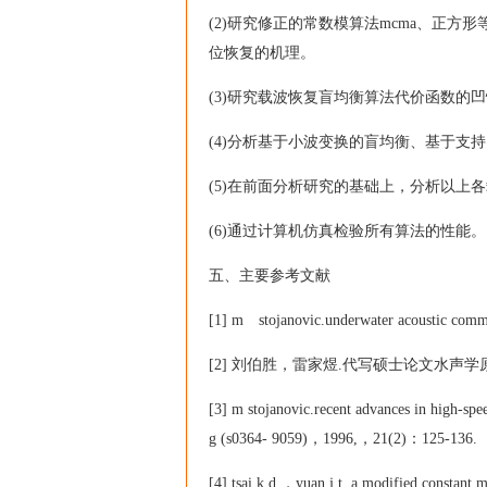
(2)研究修正的常数模算法mcma、正方
位恢复的机理。
(3)研究载波恢复盲均衡算法代价函数的
(4)分析基于小波变换的盲均衡、基于支
(5)在前面分析研究的基础上，分析以上
(6)通过计算机仿真检验所有算法的性能。
五、主要参考文献
[1] m stojanovic.underwater acoustic comm
[2] 刘伯胜，雷家煜.代写硕士论文水声学原
[3] m stojanovic.recent advances in high-spe
g (s0364- 9059)，1996,，21(2)：125-136.
[4] tsai k d ，yuan j t. a modified constant m