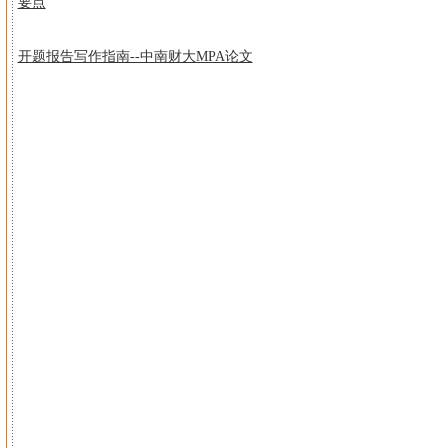
要点
开题报告写作指南--中南财大MPA论文