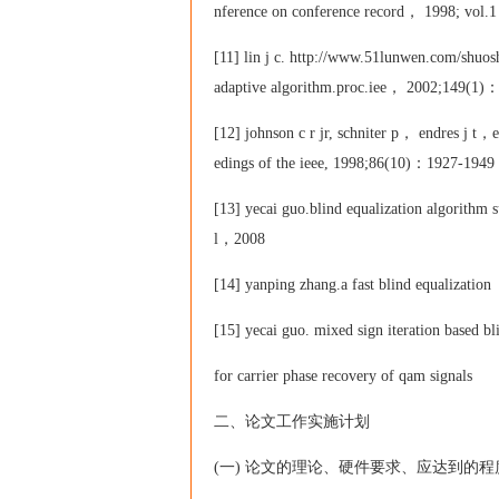
nference on conference record， 1998; vol
[11] lin j c. http://www.51lunwen.com/shuosh
adaptive algorithm.proc.iee， 2002;149(1)
[12] johnson c r jr, schniter p， endres j t，e
edings of the ieee, 1998;86(10)：1927-1949
[13] yecai guo.blind equalization algorithm s
l，2008
[14] yanping zhang.a fast blind equalizati
[15] yecai guo. mixed sign iteration based bl
for carrier phase recovery of qam signals
二、论文工作实施计划
(一) 论文的理论、硬件要求、应达到的