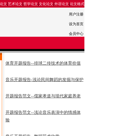
|
|
|
|
|
论文
艺术论文
哲学论文
文化论文
外语论文
论文格式
用户注册
设为首页
会员中心
体育开题报告--排球二传技术的体育价值
音乐开题报告-浅论民间舞蹈的发掘与保护
开题报告范文--儒家孝道与现代家庭养老
开题报告范文--浅论音乐表演中的情感体
验