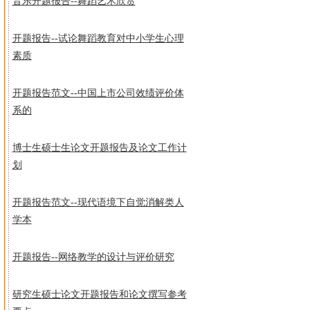
音乐开题报告--舞蹈艺术欣赏
开题报告--试论舞蹈教育对中小学生心理
素质
开题报告范文--中国上市公司效绩评价体
系的
博士生硕士生论文开题报告及论文工作计
划
开题报告范文--现代语境下自觉消解类人
学本
开题报告--网络教学的设计与评价研究
研究生硕士论文开题报告和论文撰写参考