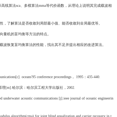
形等高线算法sca、多模算法mma等代价函数，从理论上说明其完成载波相
凹性，了解算法是否收敛到局部最小值、能否收敛到全局最优等。
持向量机的盲均衡等方法的特点。
各载波恢复盲均衡算法的性能，找出其不足并提出相应的改进算法。
unications[c]. oceans'95 conference proceedings， 1995：435-440.
理[m].哈尔滨：哈尔滨工程大学出版社，2002.
ed underwater acoustic communications [j].ieee journal of oceanic engineerin
odulus algorithm(cma) for joint blind equalization and carrier recovery in t