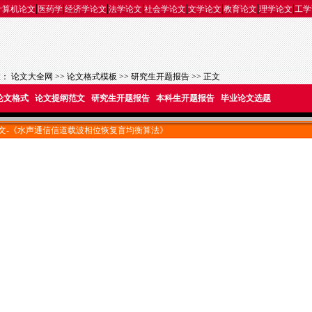
|
|
|
|
|
|
|
|
计算机论文
医药学
经济学论文
法学论文
社会学论文
文学论文
教育论文
理学论文
工学
置：
论文大全网
>>
论文格式模板
>>
研究生开题报告
>> 正文
论文格式
论文提纲范文
研究生开题报告
本科生开题报告
毕业论文选题
文-《水声通信信道载波相位恢复盲均衡算法》