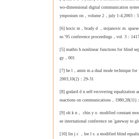
wo-dimensional digital communication systems.
ymposium on，volume 2，july 1-4;2003：5
[6] kocic m，brady d ，stojanovic m. sparse e
ns '95 conference proceedings，vol. 3：141
[5] mathis h.nonlinear functions for blind sep
gy，001
[7] he l，amin m.a dual mode technique for i
2003;10(2)：29-31
[8] godard d n.self-recovering equalization 
nsactions on communications，1980;28(11
[9] oh k n， chin y o. modified constant mod
ee international conference on 'gateway to 
[10] lin j c ，lee l s. a modified blind equal