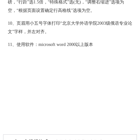
磅，“行距”选1.5倍，“特殊格式”选(无)，“调整右缩进”选项为
空，“根据页面设置确定行高格线”选项为空。
10、页眉用小五号字体打印“北京大学外语学院2003级俄语专业论
文”字样，并左对齐。
11、使用软件：microsoft word 2000以上版本