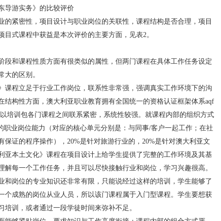
导游实务》的比较评价
的紧密性，项目设计与职业岗位的关联性，课程结构是否合理，项目
项目式课程中获益是本次评价的主要方面，见表2。
段和课程性质方面有很类似的属性，但两门课程在具体工作任务设定
常大的区别。
课程立足于行业工作岗位，联系性非常强，强调真实工作环境下的沟
在结构性方面，澳大利亚职业教育拥有全国统一的资格认证框架体系aqf
frame-work），所以培训包各门课程之间联系紧密，系统性较强。就课程内部的组织方式
的职业岗位能力（对应的核心单元分别是：与同事/客户一起工作；在社
保证的程序操作），20%是针对旅游行业的，20%是针对澳大利亚文
利亚本土文化》课程在项目设计上给学生提供了完整的工作环境及其基
理解每一个工作任务，并且可以尽快接触行业和岗位，学习兴趣很高。
业和岗位的专业知识还非常有限，只能说经过这样的培训，学生能够了
一个成熟的岗位从业人员，所以该门课程属于入门型课程。学生要想获
习培训，或者通过一段学徒时间来弥补不足。