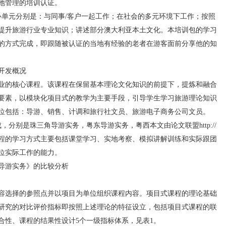
地管理的培训认证。
元分别是：与同事/客户一起工作；在社会的多元环境下工作；按照
提升旅游行业专业知识；讲述部分澳大利亚本土文化。本培训包的学习
的方式完成，即跟随被认证的当地有经验的老者在游客面前分享他的知
开发概况
的核心课程。该课程在保留基本理论文化知识的前提下，提炼和融合
要素，以模块化项目式的教学为主要手段，引导学生学习旅游理论知识
位包括：导游、销售、计调和旅行社文员、旅游电子商务公司文员。
分别是珠三角导游实务，粤东导游实务，粤西本文由论文联盟http://
程的学习方式主要包括课堂学习、实地考察、模拟讲解训练和实际跟团
位实际工作的能力。
游实务》的比较分析
选择的参照点并以项目为单位组织课程内容。项目式课程的理论基础
研究的对比评价指标即按照上述理论的特征设立，包括项目式课程的联
合性、课程的结果性设计5个一级指标体系，见表1。