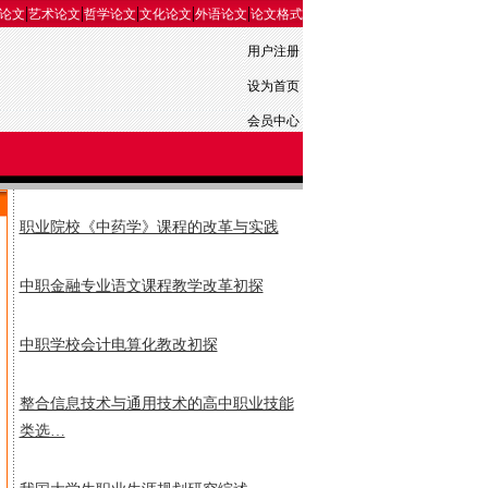
|
|
|
|
|
论文
艺术论文
哲学论文
文化论文
外语论文
论文格式
用户注册
设为首页
会员中心
职业院校《中药学》课程的改革与实践
中职金融专业语文课程教学改革初探
中职学校会计电算化教改初探
整合信息技术与通用技术的高中职业技能
类选…