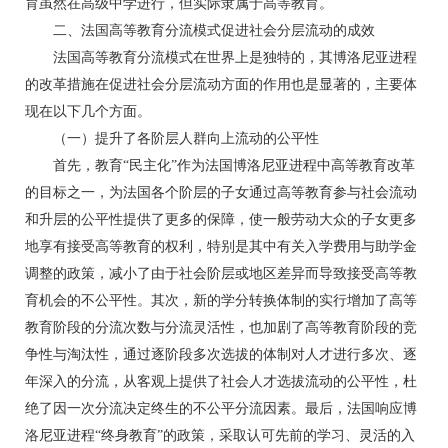
育虽然在高级中学进行，但实际隶属于高等教育。
二、法国高等教育分流模式促进社会分层流动的成效
法国高等教育分流模式在世界上是独特的，其博洛尼亚进程
的改革措施在促进社会分层流动方面的作用也是显著的，主要体
现在以下几个方面。
（一）提升了各阶层人群向上流动的公平性
首先，教育“民主化”作为法国博洛尼亚进程中高等教育改革
的目标之一，为法国各个阶层的子女通过高等教育参与社会流动
和升层的公平性提供了更多的保障，使一般劳动大众的子女更多
地享有接受高等教育的权利，特别是其中有关入学费用与助学金
调整的政策，减小了由于社会阶层或地区差异而导致接受高等教
育机会的不公平性。其次，新的学分转换体制的实行增加了高等
教育阶段的分流次数与分流灵活性，也加剧了高等教育阶段的竞
争性与淘汰性，通过逐阶段多次选拔的体制对人才进行多次、逐
年深入的分流，从客观上提供了社会人才选拔流动的公平性，杜
绝了因一次分流决定终生的不公平分流因素。最后，法国响应博
洛尼亚进程“终身教育”的政策，采取认可先前的学习、灵活的入