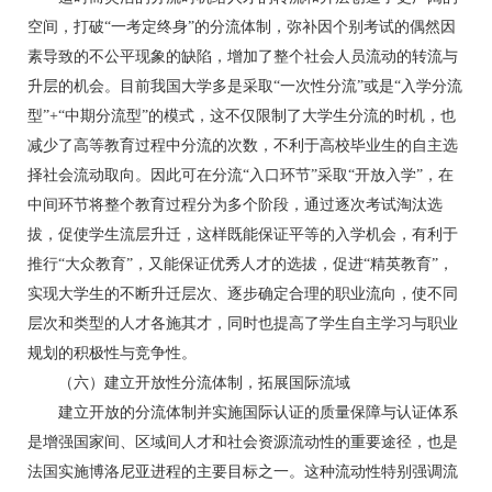
空间，打破“一考定终身”的分流体制，弥补因个别考试的偶然因
素导致的不公平现象的缺陷，增加了整个社会人员流动的转流与
升层的机会。目前我国大学多是采取“一次性分流”或是“入学分流
型”+“中期分流型”的模式，这不仅限制了大学生分流的时机，也
减少了高等教育过程中分流的次数，不利于高校毕业生的自主选
择社会流动取向。因此可在分流“入口环节”采取“开放入学”，在
中间环节将整个教育过程分为多个阶段，通过逐次考试淘汰选
拔，促使学生流层升迁，这样既能保证平等的入学机会，有利于
推行“大众教育”，又能保证优秀人才的选拔，促进“精英教育”，
实现大学生的不断升迁层次、逐步确定合理的职业流向，使不同
层次和类型的人才各施其才，同时也提高了学生自主学习与职业
规划的积极性与竞争性。
（六）建立开放性分流体制，拓展国际流域
建立开放的分流体制并实施国际认证的质量保障与认证体系
是增强国家间、区域间人才和社会资源流动性的重要途径，也是
法国实施博洛尼亚进程的主要目标之一。这种流动性特别强调流