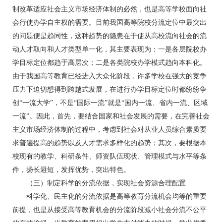
制改革适应社会主义市场经济体制的必然，也是高等学校面向社
会行使办学自主权的需要。目前我国高等院校分流定位中最突出
的问题便是趋同性，这种趋势的隐患在于使从高校流向社会的流
动人才取向和人才类型单一化，其主要表现为：一是各层院校办
学目标定位都趋于高层次；二是各类院校办学模式趋向本科化。
由于我国高等教育已经进入大众化阶段，许多学校在强大的竞争
压力下迫切想得到跨越式发展，在进行办学目标定位时都纷纷争
创“一流大学”，不是“国际一流”就是“国内一流、省内一流、区域
一流”。因此，首先，要结合国家和社会发展的需要，在完善社会
主义市场经济体制的过程中，考虑到社会对从业人员综合素质要
求普遍提高的趋势以及人才需求多样化的趋势；其次，要根据本
校现有的教学、科研条件、师资队伍现状、管理模式与水平等条
件，扬长避短，发挥优势，突出特色。
（三）制定科学的分流依据，实现社会资源合理配置
科学化、民主化的分流依据是高等教育分流机会均等的重要
前提，也是从接受高等教育机会的分流阶段减小社会分流不公平