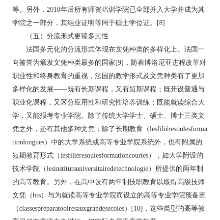
等。另外，2010年后所有师资培训学院已全部并入大学并成为其
学院之一部分，其结业证明等同于硕士学位证。[8]
（五）分流形式更臻多元性
法国多元化的分流形式体现在文凭种类的多样化上。法国一
向被誉为颁发文凭种类最多的国家[9]，随着博洛尼亚进程改革对
职业性和终身教育的重视，法国的教学形式及文凭种类有了更加
多样化的发展——既有长期课程，又有短期课程；既开设普通与
职业化课程，又区分应用性和研究性培养训练；既能就读综合大
学，又能报考专业学院。除了传统大学学士、硕士、博士三类文
凭之外，还有其他多种文凭；除了长期教育（lesfiliéresoulesforma
tionlongues）中的大学系统或高等专业学院系统外，也有附属的
短期教育形式（lesfiliéresoulesformationcourtes），如大学附设的
技术学院（lesinstitutsuniversitairedetechnologie）所提供的两年制
的高等教育。另外，在高中设有两年制技职教育以取得高级技师
文凭（bts）与为就读高等专业学院而设立的高等专业学院预备班
（classespréparatooiresauxgrandesecoles）[10]，这些类型的高等教