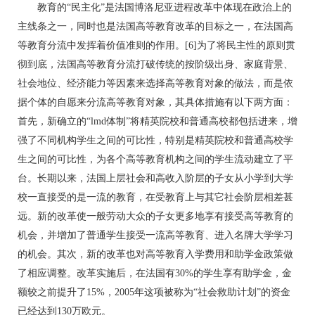
教育的“民主化”是法国博洛尼亚进程改革中体现在政治上的
主线条之一，同时也是法国高等教育改革的目标之一，在法国高
等教育分流中发挥着价值准则的作用。[6]为了将民主性的原则贯
彻到底，法国高等教育分流打破传统的按阶级出身、家庭背景、
社会地位、经济能力等因素来选择高等教育对象的做法，而是依
据个体的自愿来分流高等教育对象，其具体措施有以下两方面：
首先，新确立的“lmd体制”将精英院校和普通高校都包括进来，增
强了不同机构学生之间的可比性，特别是精英院校和普通高校学
生之间的可比性，为各个高等教育机构之间的学生流动建立了平
台。长期以来，法国上层社会和高收入阶层的子女从小学到大学
校一直接受的是一流的教育，在受教育上与其它社会阶层相差甚
远。新的改革使一般劳动大众的子女更多地享有接受高等教育的
机会，并增加了普通学生接受一流高等教育、进入名牌大学学习
的机会。其次，新的改革也对高等教育入学费用和助学金政策做
了相应调整。改革实施后，在法国有30%的学生享有助学金，金
额较之前提升了15%，2005年这项被称为“社会救助计划”的资金
已经达到130万欧元。