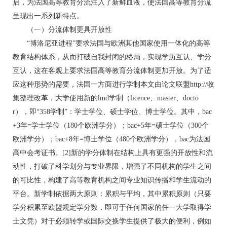
启，为法国高等教育分流注入了新鲜血液，使法国高等教育分流
呈现出一系列新特点。
（一）分流体制更具开放性
“博洛尼亚进程”要求法国与欧洲其他国家使用一体化的高等
教育结构体系，从而打破自我封闭的格局，实现学历互认、学分
互认，这在客观上要求法国高等教育分流体制更加开放。为了适
应这种形势的需要，法国一方面进行学制本文由论文联盟http://收
集整理改革，大学使用新的lmd学制（licence、master、docto
r），即“358学制”：学士学位、硕士学位、博士学位。其中，bac
+3年=学士学位（180个欧洲学分）；bac+5年=硕士学位（300个
欧洲学分）；bac+8年=博士学位（480个欧洲学分），bac为法国
高中会考证书。[2]新的学分体制在结构上具有更强的开放性和流
动性，打破了科学划分与专业界限，增强了不同机构的学生之间
的可比性，构建了高等教育机构之间专业知识传播和学生流动的
平台。新学制依据两大原则：累积与平均，其中累积原则（只要
学分积累至欧盟规定学分数，即可于任何国家的任一大学取得学
士文凭）对于必须转学或国际交换学生提供了极大的便利，例如