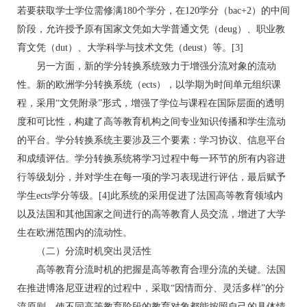
若要获取学士学位需修满180个学分，在120学分（bac+2）的中间
阶段，允许授予原有国家文凭如大学普通文凭（deug）、职业教
育文凭（dut）、大学科学与技术文凭（deust）等。[3]
另一方面，新的学分转换系统致力于增强分流对象的流动
性。新的欧洲学分转换系统（ects），以学期为时间单元组织课
程，采用“文凭附录”形式，增强了学位与课程在国际层面的透明
度和可比性，构建了高等教育机构之间专业知识传播和学生流动
的平台。学分转换系统主要涉及三个要素：学习协议、信息平台
和成绩评估。学分转换系统将学习过程中每一环节的所有内容进
行等级划分，并对学生在每一项的学习表现进行评估，最后赋予
学生ects学分等级。[4]此系统的采用促进了法国高等教育领域内
以及法国和其他国家之间进行的高等教育人员交流，增进了大学
生在欧洲范围内的流动性。
（二）分流时机突出灵活性
高等教育分流时机的把握是高等教育合理分流的关键。法国
在推进博洛尼亚进程的过程中，采取“因情而分、灵活多样”的分
流原则，使不同高等教育阶段的教育对象都能按照自己的具体情