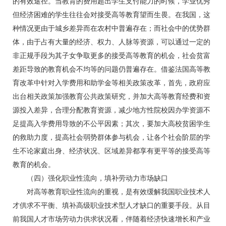
的有效途径。当教育的费用超出学生支付能力的时候，学业优秀
但经济困难的学生往往会对接受高等教育望而生畏。在我国，这
种情况更由于城乡差异而在农村中普遍存在；而社会中的优势群
体，由于占有大量的经济、权力、人脉等资源，可以通过一定的
非正规手段为其子女争取更多的接受高等教育的机会，社会贫富
差距导致的教育机会不均等的问题仍普遍存在。借鉴法国高等教
育改革中针对入学费用和助学金等相关政策改革，首先，政府应
出台相关政策加强教育公共政策研究，并加大高等教育经费和资
源投入差异，合理分配教育资源，减少地方性院校因办学资源不
足提高入学费用导致的不公平因素；其次，要加大高校贫困学生
的救助力度，提高社会弱势群体参与机会，让各个社会阶层的学
生不论家庭出身、经济状况、区域差异都享有更平等的接受高等
教育的机会。
（四）强化职业性流向，填补劳动力市场缺口
对高等教育职业性流向的重视，是有效缓解我国职业技术人
才供求不平衡、填补高级职业技术型人才缺口的重要手段。从目
前我国人才市场劳动力供求状况看，伴随着经济快速增长和产业