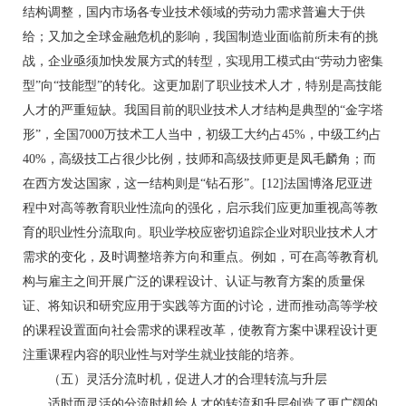
结构调整，国内市场各专业技术领域的劳动力需求普遍大于供
给；又加之全球金融危机的影响，我国制造业面临前所未有的挑
战，企业亟须加快发展方式的转型，实现用工模式由“劳动力密集
型”向“技能型”的转化。这更加剧了职业技术人才，特别是高技能
人才的严重短缺。我国目前的职业技术人才结构是典型的“金字塔
形”，全国7000万技术工人当中，初级工大约占45%，中级工约占
40%，高级技工占很少比例，技师和高级技师更是凤毛麟角；而
在西方发达国家，这一结构则是“钻石形”。[12]法国博洛尼亚进
程中对高等教育职业性流向的强化，启示我们应更加重视高等教
育的职业性分流取向。职业学校应密切追踪企业对职业技术人才
需求的变化，及时调整培养方向和重点。例如，可在高等教育机
构与雇主之间开展广泛的课程设计、认证与教育方案的质量保
证、将知识和研究应用于实践等方面的讨论，进而推动高等学校
的课程设置面向社会需求的课程改革，使教育方案中课程设计更
注重课程内容的职业性与对学生就业技能的培养。
（五）灵活分流时机，促进人才的合理转流与升层
适时而灵活的分流时机给人才的转流和升层创造了更广阔的