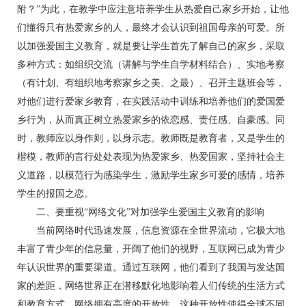
附？”为此，在教学中应注意培养学生从热爱自己家乡开始，让他
们懂得只有热爱家乡的人，最终才会认识到祖国母亲的可爱。所
以加强爱国主义教育，就是要让学生首先了解自己的家乡，采取
多种方式：如组织交流（讲解与学生自学材料结合）、实地考察
（有计划、有组织地考察家乡之美、之最）、召开主题班会等，
对他们进行爱家乡教育，在实践活动中训练和培养他们的爱国爱
乡行为，从而真正树立热爱家乡的依恋感、责任感、自豪感。同
时，教师应以身作则，以身示志。教师既是教育者，又是学生的
楷模，教师的言行处处表现为热爱家乡、热爱国家，坚持社会主
义道路，以模范行为感染学生，激励学生家乡可爱的感情，培养
学生的报国之恋。
二、要重视“网络文化”对加强学生爱国主义教育的影响
当前网络时代迅速发展，信息资源在全世界流动，它极大地
丰富了青少年的信息量，开阔了他们的视野，互联网已成为青少
年认识世界的重要渠道。通过互联网，他们看到了我国与发达国
家的差距，网络世界正在潜移默化地影响着人们传统的生活方式
和教育方式。网络拥有高度的开放性，这种开放性使得全球不同