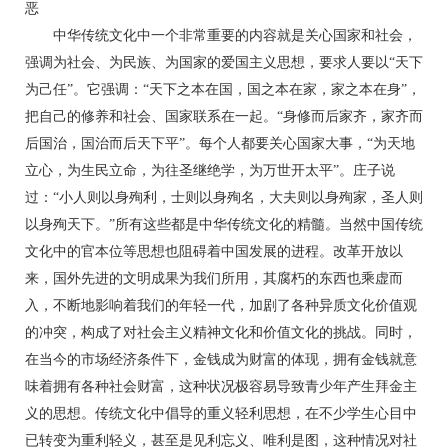
恶
中华传统文化中一个非常重要的内容就是关心国家和社会，
强调为社会、为民族、为国家的爱国主义思想，要求人要以“天下
为己任”。它强调：“天下之本在国，国之本在家，家之本在身”，
把自己的修养和社会、国家联系在一起。“身修而后家齐，家齐而
后国治，国治而后天下平”。每个人都要关心国家大事，“为天地
立心，为生民立命，为往圣继绝学，为万世开太平”。庄子说
过：“小人则以身殉利，士则以身殉名，大夫则以身殉家，圣人则
以身殉天下。”所有这些都是中华传统文化的精髓。当然中国传统
文化中的官本位等思想也阻碍着中国发展的进程。改革开放以
来，国外先进的文明成果为我们所用，其腐朽的东西也乘虚而
入，不断地影响着我们的年轻一代，加剧了各种异质文化价值观
的冲突，构成了对社会主义精神文化和价值文化的挑战。同时，
在当今的市场经济条件下，金钱成为财富的体现，拥有金钱就意
味着拥有各种社会财富，这种状况极容易导致青少年产生拜金主
义的思想。传统文化中倡导的重义轻利思想，在不少学生心目中
已转变为重利轻义，甚至是见利忘义、唯利是图，这种情况对社