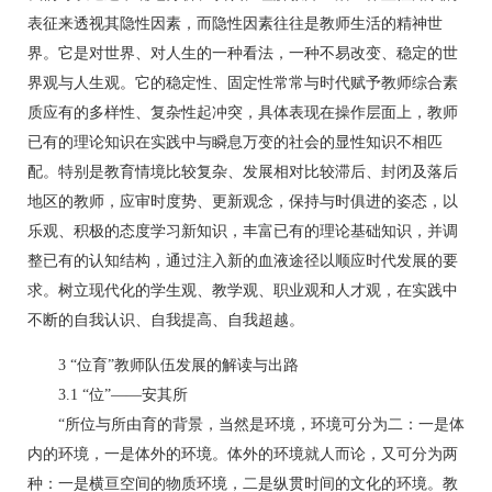
表征来透视其隐性因素，而隐性因素往往是教师生活的精神世
界。它是对世界、对人生的一种看法，一种不易改变、稳定的世
界观与人生观。它的稳定性、固定性常常与时代赋予教师综合素
质应有的多样性、复杂性起冲突，具体表现在操作层面上，教师
已有的理论知识在实践中与瞬息万变的社会的显性知识不相匹
配。特别是教育情境比较复杂、发展相对比较滞后、封闭及落后
地区的教师，应审时度势、更新观念，保持与时俱进的姿态，以
乐观、积极的态度学习新知识，丰富已有的理论基础知识，并调
整已有的认知结构，通过注入新的血液途径以顺应时代发展的要
求。树立现代化的学生观、教学观、职业观和人才观，在实践中
不断的自我认识、自我提高、自我超越。
3 “位育”教师队伍发展的解读与出路
3.1 “位”——安其所
“所位与所由育的背景，当然是环境，环境可分为二：一是体
内的环境，一是体外的环境。体外的环境就人而论，又可分为两
种：一是横亘空间的物质环境，二是纵贯时间的文化的环境。教