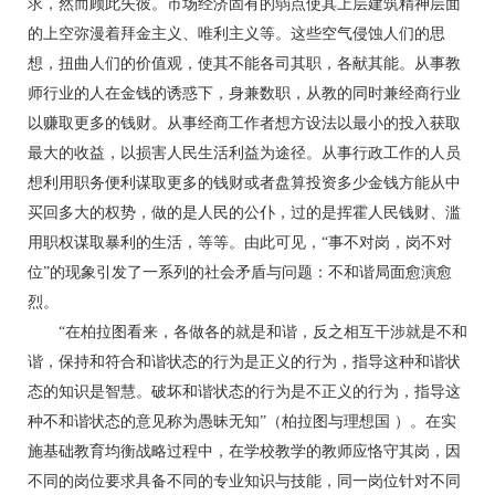
求，然而顾此失彼。市场经济固有的弱点使其上层建筑精神层面
的上空弥漫着拜金主义、唯利主义等。这些空气侵蚀人们的思
想，扭曲人们的价值观，使其不能各司其职，各献其能。从事教
师行业的人在金钱的诱惑下，身兼数职，从教的同时兼经商行业
以赚取更多的钱财。从事经商工作者想方设法以最小的投入获取
最大的收益，以损害人民生活利益为途径。从事行政工作的人员
想利用职务便利谋取更多的钱财或者盘算投资多少金钱方能从中
买回多大的权势，做的是人民的公仆，过的是挥霍人民钱财、滥
用职权谋取暴利的生活，等等。由此可见，“事不对岗，岗不对
位”的现象引发了一系列的社会矛盾与问题：不和谐局面愈演愈
烈。
“在柏拉图看来，各做各的就是和谐，反之相互干涉就是不和
谐，保持和符合和谐状态的行为是正义的行为，指导这种和谐状
态的知识是智慧。破坏和谐状态的行为是不正义的行为，指导这
种不和谐状态的意见称为愚昧无知”（柏拉图与理想国 ）。在实
施基础教育均衡战略过程中，在学校教学的教师应恪守其岗，因
不同的岗位要求具备不同的专业知识与技能，同一岗位针对不同