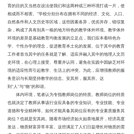
育的目的又当然在设法使我们和这两种或三种环境打成一片，使
相成而不相害。”学校分别分布在拥有不同的经济、文化、人口、
自然条件和人文历史等区域，这些因素各异，优劣并存，错综复
杂，构成了具有别具一格的地方特色的教学体外环境。教学体外
环境的差异是基础教育均衡发展的立足点，我们应本着特色办
学、个性办学的理念，促进教育本土化的发展。位于其中的教育
工作者首当其中的任务就是了解、适应并融入其中的地理人文历
史环境，在心理上接受、尊重并认同，避免在实践中因缺乏对环
境的适应性而引起教学、生活上的冲突。为此，应增强教师的服
务意识与长期坚持教学的信念。安其所，服其所。达
到“人”与“物”的和谐。
体内环境，笔者认为专指教师岗位的特质。教师岗位的特质
也就决定了教师从事该行业应具备的专业知识、专业技能、专业
道德和专业精神等。如何才能具备其岗位应有的专业素质服务其
岗位？也就是安其岗。随着市场经济如火如荼地展开，经济高度
发达，物质财富异常丰富。这些满足了人们日益增长对物质的需