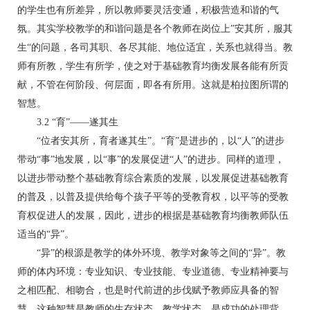
的学生也有所差异，所以教师要灵活变通，积极营造和谐的气
氛。其实学校教学的和谐问题是各个教师在岗位上”安其所，服其
生“的问题，各司其职、各尽其能、地位适宜，关系也就得当。教
师有所教，学生有所学，使之对于基础教育均衡发展各能有所贡
献，不管在何阶段、何层面，即各有所用。这就是柏拉图所谓的
智慧。
3.2 “育”——遂其生
“位者安其所，育者遂其生”。“育”是进步的，以“人”的进步
带动“事”地发展，以“事”的发展促进“人”的进步。同样的道理，
以进步带动整个基础教育综合素质的发展，以发展促进基础教育
的普及，以普及提供给每个孩子平等的受教育权，以平等的受教
育权促进人的发展，因此，进步的根据是基础教育均衡教师队伍
适当的“异”。
“异”的根源是教学的体外环境、教学对象等之间的“异”。教
师的体内环境：专业知识、专业技能、专业道德、专业精神要与
之相匹配、相吻合，也是时代前进的步伐赋予教师应具备的智
慧。这种智慧是教师的生存状态、教学状态，是成功的处理背