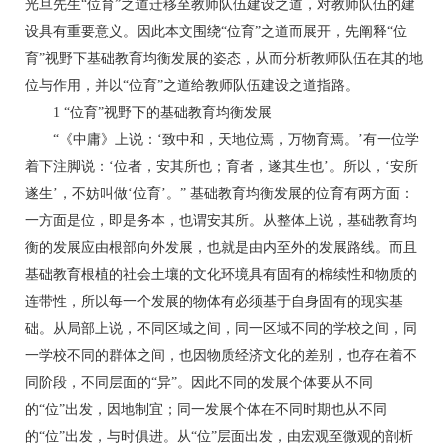
光旦先生“位育”之道迁移至教师队伍建设之道，对教师队伍的建
设具有重要意义。因此本文围绕“位育”之道而展开，先阐释“位
育”视野下基础教育均衡发展的姿态，从而分析教师队伍在其的地
位与作用，并以“位育”之道给教师队伍建设之道指路。
1 “位育”视野下的基础教育均衡发展
“《中庸》上说：‘致中和，天地位焉，万物育焉。’有一位学
着下注脚说：‘位者，安其所也；育者，遂其生也’。所以，‘安所
遂生’，不妨叫做‘位育’。” 基础教育均衡发展的位育有两方面：
一方面是位，即是务本，也谓安其所。从整体上说，基础教育均
衡的发展应由根部向外发展，也就是由内至外的发展路线。而且
基础教育根植的社会土壤的文化环境具有固有的棉续性和物质的
连带性，所以每一个发展的物体有必须基于自身固有的现实基
础。从局部上说，不同区域之间，同一区域不同的学校之间，同
一学校不同的群体之间，也因物质经济文化的差别，也存在着不
同阶段，不同层面的“异”。因此不同的发展个体要从不同
的“位”出发，因地制宜；同一发展个体在不同时期也从不同
的“位”出发，与时俱进。从“位”层面出发，由宏观至微观的剖析