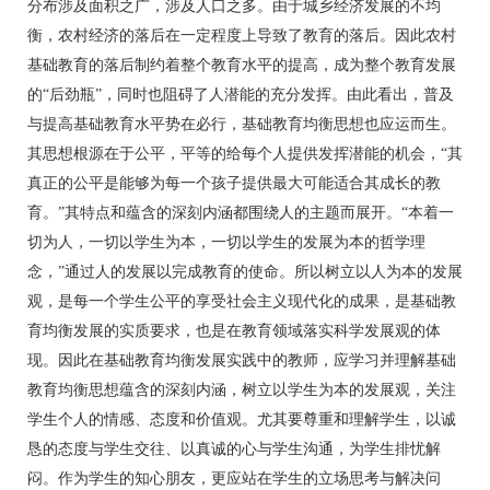
分布涉及面积之广，涉及人口之多。由于城乡经济发展的不均
衡，农村经济的落后在一定程度上导致了教育的落后。因此农村
基础教育的落后制约着整个教育水平的提高，成为整个教育发展
的“后劲瓶”，同时也阻碍了人潜能的充分发挥。由此看出，普及
与提高基础教育水平势在必行，基础教育均衡思想也应运而生。
其思想根源在于公平，平等的给每个人提供发挥潜能的机会，“其
真正的公平是能够为每一个孩子提供最大可能适合其成长的教
育。”其特点和蕴含的深刻内涵都围绕人的主题而展开。“本着一
切为人，一切以学生为本，一切以学生的发展为本的哲学理
念，”通过人的发展以完成教育的使命。所以树立以人为本的发展
观，是每一个学生公平的享受社会主义现代化的成果，是基础教
育均衡发展的实质要求，也是在教育领域落实科学发展观的体
现。因此在基础教育均衡发展实践中的教师，应学习并理解基础
教育均衡思想蕴含的深刻内涵，树立以学生为本的发展观，关注
学生个人的情感、态度和价值观。尤其要尊重和理解学生，以诚
恳的态度与学生交往、以真诚的心与学生沟通，为学生排忧解
闷。作为学生的知心朋友，更应站在学生的立场思考与解决问