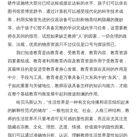
硬件设施绝大部分已经达标或接近达标的水平。孩子们可以坐在
图书馆里博览群书，通过计算机可以感受现代化的科学技术成
果，利用实验室先进的仪器设备可以剖析物质结构隐藏的微妙
等。由于孩子们暂不具备完整的学识完成此学习任务，这需要教
师在其间的指导。试想如果缺乏教师“人”的因素，一切合理的政
策、法规，优质的物质资源只不过仅仅是口号与摆设而已。
我们知道教育是由教育者、受教育者、教育内容、教育资源
四要素组成。教育者利用教育内容及教育资源作用于受教育者，
其最终目的是促进受教育者身心发展。教育资源在其间的作用是
中介、手段与工具。教育者是万事具备只欠东风中的“东风”。基
于如此重要与关键地位，教师应该具备怎样的知识与能力，才能
在整个基础教育均衡发展中起到推波助澜的作用。
哈贝马斯认为，“生活世界是一种有文化传播和语言组织起来
的解释性范式的储存”，一般包括文化、社会、人格三种结构，教
师的生活世界不只要考虑可见可感的显性因素，而且应尤其注意
隐藏在宗教、文化、理想、态度、情感、价值观中的隐性因素。
我们可以通过准确地分析、认识、理解教师生活世界显性知识的