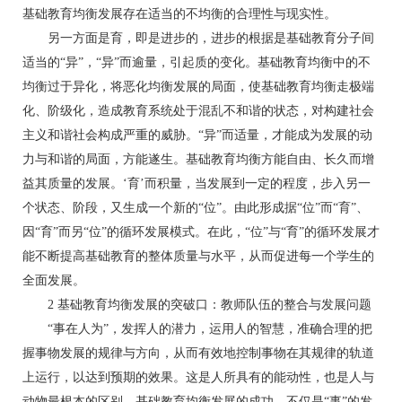
基础教育均衡发展存在适当的不均衡的合理性与现实性。
另一方面是育，即是进步的，进步的根据是基础教育分子间
适当的“异”，“异”而逾量，引起质的变化。基础教育均衡中的不
均衡过于异化，将恶化均衡发展的局面，使基础教育均衡走极端
化、阶级化，造成教育系统处于混乱不和谐的状态，对构建社会
主义和谐社会构成严重的威胁。“异”而适量，才能成为发展的动
力与和谐的局面，方能遂生。基础教育均衡方能自由、长久而增
益其质量的发展。‘育’而积量，当发展到一定的程度，步入另一
个状态、阶段，又生成一个新的“位”。由此形成据“位”而“育”、
因“育”而另“位”的循环发展模式。在此，“位”与“育”的循环发展才
能不断提高基础教育的整体质量与水平，从而促进每一个学生的
全面发展。
2 基础教育均衡发展的突破口：教师队伍的整合与发展问题
“事在人为”，发挥人的潜力，运用人的智慧，准确合理的把
握事物发展的规律与方向，从而有效地控制事物在其规律的轨道
上运行，以达到预期的效果。这是人所具有的能动性，也是人与
动物最根本的区别。基础教育均衡发展的成功，不仅是“事”的发