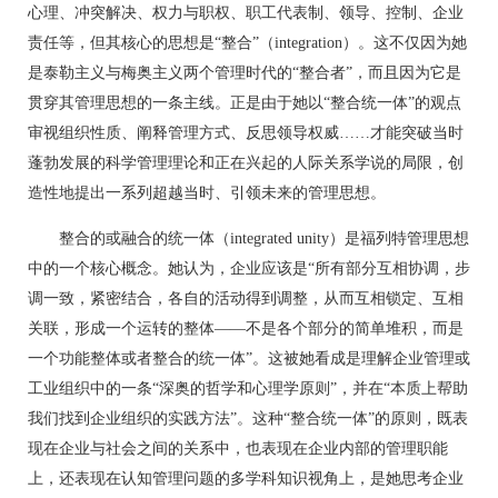
心理、冲突解决、权力与职权、职工代表制、领导、控制、企业
责任等，但其核心的思想是“整合”（integration）。这不仅因为她
是泰勒主义与梅奥主义两个管理时代的“整合者”，而且因为它是
贯穿其管理思想的一条主线。正是由于她以“整合统一体”的观点
审视组织性质、阐释管理方式、反思领导权威……才能突破当时
蓬勃发展的科学管理理论和正在兴起的人际关系学说的局限，创
造性地提出一系列超越当时、引领未来的管理思想。
整合的或融合的统一体（integrated unity）是福列特管理思想
中的一个核心概念。她认为，企业应该是“所有部分互相协调，步
调一致，紧密结合，各自的活动得到调整，从而互相锁定、互相
关联，形成一个运转的整体——不是各个部分的简单堆积，而是
一个功能整体或者整合的统一体”。这被她看成是理解企业管理或
工业组织中的一条“深奥的哲学和心理学原则”，并在“本质上帮助
我们找到企业组织的实践方法”。这种“整合统一体”的原则，既表
现在企业与社会之间的关系中，也表现在企业内部的管理职能
上，还表现在认知管理问题的多学科知识视角上，是她思考企业