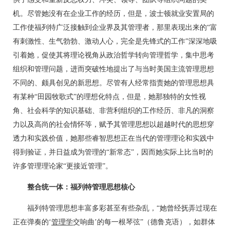
机。尽管她没有在企业工作的经历，但是，波士顿就业安置局的
工作使福列特广泛接触到企业界及其管理者，那里表现出来的“富
有刺激性、生气勃勃、激动人心，完全是先锋式的工作”深深地吸
引着她，促使其将理论视角从政治哲学转向管理哲学，集中思考
组织和管理问题，进而突破性地提出了与当时美国主流管理思想
不同的、颇具创见的新思想。尽管有人经常指责她的管理思想具
有某种“田园牧歌式”的理想化特点，但是，她那独特的女性视
角、社会科学的知识基础、非营利组织的工作经历、非凡的洞察
力以及高尚的社会情怀等，赋予其管理思想以超越时代的思想穿
透力和实践价值，她那些睿智思想正在当代的管理理论和实践中
得到验证，并日益成为管理的“新常态”，因而她实际上比当时的
许多管理理论家“更接近管理”。
整合统一体：
福列特管理思想核心
福列特管理思想丰富多彩甚至有些杂乱，“她曾经抚弄过现在
正在弹奏的‘
管理学
交响曲’的每一根琴弦”（德鲁克语），如群体