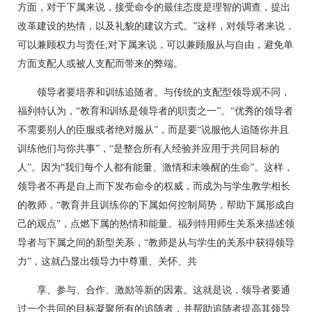
方面，对于下属来说，接受命令的最佳态度是理智的调查，提出
改革建设的热情，以及礼貌的建议方式。”这样，对领导者来说，
可以兼顾权力与责任;对下属来说，可以兼顾服从与自由，避免单
方面支配人或被人支配而带来的弊端。
领导者要培养和训练追随者。与传统的支配型领导观不同，
福列特认为，“教育和训练是领导者的职责之一”。“优秀的领导者
不需要别人的臣服或者绝对服从”，而是要“说服他人追随你并且
训练他们与你共事”，“是整合所有人经验并应用于共同目标的
人”。因为“我们每个人都有能量、激情和未唤醒的生命”。这样，
领导者不再是自上而下发布命令的权威，而成为与学生教学相长
的教师，“教育并且训练你的下属如何控制局势，帮助下属形成自
己的观点”，点燃下属的热情和能量。福列特用师生关系来描述领
导者与下属之间的新型关系，“教师是从与学生的关系中获得领导
力”，这就凸显出领导力中尊重、关怀、共
享、参与、合作、激励等新的因素。这就是说，领导者要通
过一个共同的目标凝聚所有的追随者，并帮助追随者提高其领导