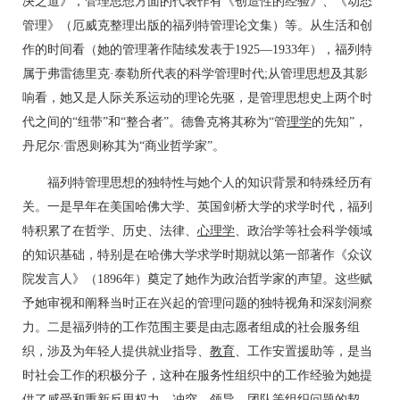
决之道》，管理思想方面的代表作有《创造性的经验》、《动态
管理》（厄威克整理出版的福列特管理论文集）等。从生活和创
作的时间看（她的管理著作陆续发表于1925—1933年），福列特
属于弗雷德里克·泰勒所代表的科学管理时代;从管理思想及其影
响看，她又是人际关系运动的理论先驱，是管理思想史上两个时
代之间的“纽带”和“整合者”。德鲁克将其称为“管
理学
的先知”，
丹尼尔·雷恩则称其为“商业哲学家”。
福列特管理思想的独特性与她个人的知识背景和特殊经历有
关。一是早年在美国哈佛大学、英国剑桥大学的求学时代，福列
特积累了在哲学、历史、法律、
心理学
、政治学等社会科学领域
的知识基础，特别是在哈佛大学求学时期就以第一部著作《众议
院发言人》（1896年）奠定了她作为政治哲学家的声望。这些赋
予她审视和阐释当时正在兴起的管理问题的独特视角和深刻洞察
力。二是福列特的工作范围主要是由志愿者组成的社会服务组
织，涉及为年轻人提供就业指导、
教育
、工作安置援助等，是当
时社会工作的积极分子，这种在服务性组织中的工作经验为她提
供了感受和重新反思权力、冲突、领导、团队等组织问题的契