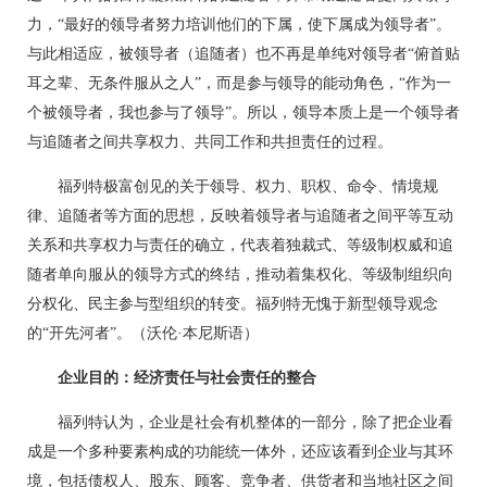
力，“最好的领导者努力培训他们的下属，使下属成为领导者”。
与此相适应，被领导者（追随者）也不再是单纯对领导者“俯首贴
耳之辈、无条件服从之人”，而是参与领导的能动角色，“作为一
个被领导者，我也参与了领导”。所以，领导本质上是一个领导者
与追随者之间共享权力、共同工作和共担责任的过程。
福列特极富创见的关于领导、权力、职权、命令、情境规
律、追随者等方面的思想，反映着领导者与追随者之间平等互动
关系和共享权力与责任的确立，代表着独裁式、等级制权威和追
随者单向服从的领导方式的终结，推动着集权化、等级制组织向
分权化、民主参与型组织的转变。福列特无愧于新型领导观念
的“开先河者”。（沃伦·本尼斯语）
企业目的：经济责任与社会责任的整合
福列特认为，企业是社会有机整体的一部分，除了把企业看
成是一个多种要素构成的功能统一体外，还应该看到企业与其环
境，包括债权人、股东、顾客、竞争者、供货者和当地社区之间