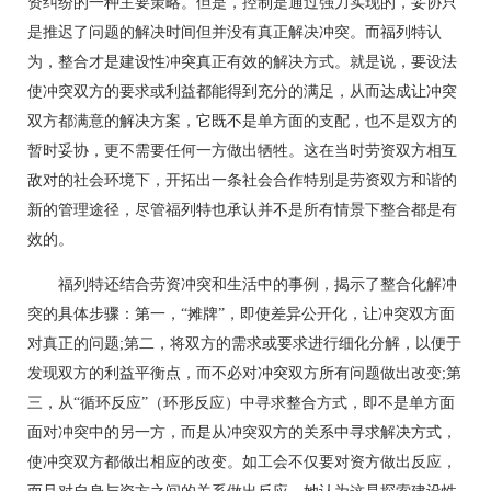
资纠纷的一种主要策略。但是，控制是通过强力实现的，妥协只
是推迟了问题的解决时间但并没有真正解决冲突。而福列特认
为，整合才是建设性冲突真正有效的解决方式。就是说，要设法
使冲突双方的要求或利益都能得到充分的满足，从而达成让冲突
双方都满意的解决方案，它既不是单方面的支配，也不是双方的
暂时妥协，更不需要任何一方做出牺牲。这在当时劳资双方相互
敌对的社会环境下，开拓出一条社会合作特别是劳资双方和谐的
新的管理途径，尽管福列特也承认并不是所有情景下整合都是有
效的。
福列特还结合劳资冲突和生活中的事例，揭示了整合化解冲
突的具体步骤：第一，“摊牌”，即使差异公开化，让冲突双方面
对真正的问题;第二，将双方的需求或要求进行细化分解，以便于
发现双方的利益平衡点，而不必对冲突双方所有问题做出改变;第
三，从“循环反应”（环形反应）中寻求整合方式，即不是单方面
面对冲突中的另一方，而是从冲突双方的关系中寻求解决方式，
使冲突双方都做出相应的改变。如工会不仅要对资方做出反应，