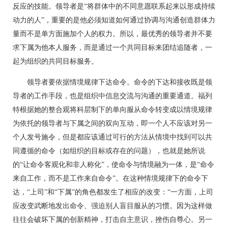
反应的技能。领导者是“将群体中的不同意愿联系起来以形成持续
动力的人”，重要的是他必须知道如何通过协调与沟通创造群体力
量而不是单方面施加个人的权力。所以，最优秀的领导者并不要
求下属为他本人服务，而是通过一个共同目标来团结追随者，一
起为组织的共同目标服务。
领导者要依据情境规律下达命令。命令的下达和接收既是领
导者的工作手段，也是组织中信息交流与沟通的重要通道。福列
特根据她的整合观将科层制下的单向服从命令转变成以情境规律
为依托的领导者与下属之间的双向互动，即一个人不应该对另一
个人发号施令，但是都应该通过可行的方法从情境中找到可以共
同遵循的命令（如组织的目标或存在的问题），也就是她所说
的“让命令客观化和非人称化”，使命令与情境融为一体，是“命令
来自工作，而不是工作来自命令”。在这种情境规律下的命令下
达，“上司”和“下属”的角色都发生了相应的改变：“一方面，上司
应改变武断地发出命令、强迫别人盲目服从的习惯。因为这样做
往往会破坏下属的创新精神，打击自主意识，挫伤自尊心。另一