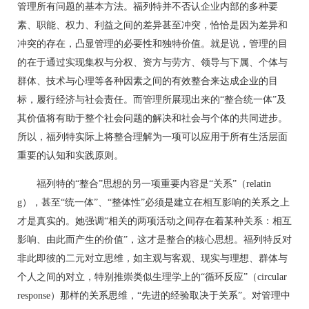
管理所有问题的基本方法。福列特并不否认企业内部的多种要
素、职能、权力、利益之间的差异甚至冲突，恰恰是因为差异和
冲突的存在，凸显管理的必要性和独特价值。就是说，管理的目
的在于通过实现集权与分权、资方与劳方、领导与下属、个体与
群体、技术与心理等各种因素之间的有效整合来达成企业的目
标，履行经济与社会责任。而管理所展现出来的“整合统一体”及
其价值将有助于整个社会问题的解决和社会与个体的共同进步。
所以，福列特实际上将整合理解为一项可以应用于所有生活层面
重要的认知和实践原则。
福列特的“整合”思想的另一项重要内容是“关系”（relatin
g），甚至“统一体”、“整体性”必须是建立在相互影响的关系之上
才是真实的。她强调“相关的两项活动之间存在着某种关系：相互
影响、由此而产生的价值”，这才是整合的核心思想。福列特反对
非此即彼的二元对立思维，如主观与客观、现实与理想、群体与
个人之间的对立，特别推崇类似生理学上的“循环反应”（circular
response）那样的关系思维，“先进的经验取决于关系”。对管理中