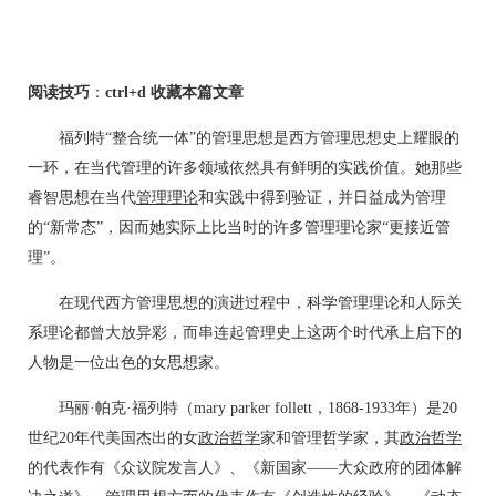
阅读技巧
：
ctrl+d 收藏本篇文章
福列特“整合统一体”的管理思想是西方管理思想史上耀眼的
一环，在当代管理的许多领域依然具有鲜明的实践价值。她那些
睿智思想在当代
管理理论
和实践中得到验证，并日益成为管理
的“新常态”，因而她实际上比当时的许多管理理论家“更接近管
理”。
在现代西方管理思想的演进过程中，科学管理理论和人际关
系理论都曾大放异彩，而串连起管理史上这两个时代承上启下的
人物是一位出色的女思想家。
玛丽·帕克·福列特（mary parker follett，1868-1933年）是20
世纪20年代美国杰出的女
政治
哲学
家和管理哲学家，其
政治哲学
的代表作有《众议院发言人》、《新国家——大众政府的团体解