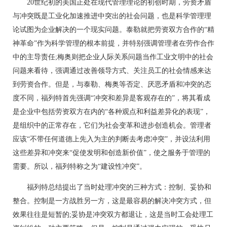
20世纪初的美国正处在现代管理理论的初创时期，劳资矛盾
与冲突既是工业化加速推进中突出的社会问题，也是科学管理理
论试图为企业解决的一个现实问题。泰勒就把劳资双方合作的“精
神革命”作为科学管理的根本前提，并特别强调管理者在劳作合作
中的主导责任;梅奥则把企业人际关系问题当作工业文明中的社会
问题来看待，强调通过改善领导方式、关注员工的社会情感来达
到劳资合作。但是，与泰勒、梅奥等否定、厌恶矛盾和冲突的态
度不同，福列特首先强调“冲突和差异是客观存在的”，将其看成
是企业中包括劳资双方在内的“各种观点和利益差异化的表现”，
是组织中的正常存在，它们为社会变革和进步创造机会。管理者
应该“不带任何道德上先入为主的判断去考虑冲突”，并设法利用
这些差异和冲突来“促使发明和创造新价值”，使之服务于管理的
需要。所以，福列特称之为“建设性冲突”。
福列特总结提出了当时处理冲突的三种方式：控制、妥协和
整合。控制是一方战胜另一方，这是最容易的解决冲突方式，但
效果往往是短暂的;妥协是冲突双方都退让，这是当时工会处理工