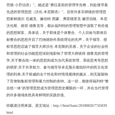
劳德·小乔治语）”。她还是“勇往直前的管理学先锋，到处搜寻着
先进的管理思想（沃伦·本尼斯语）”。后世许多宗师级的管理思
想家林德尔·厄威克、赫伯特·西蒙、弗雷德里克·赫茨伯格、本尼·
沃伦斯、彼得·德鲁克等，都从福列特的管理智慧中汲取了有价值
的思想财富。具体说，关于群体是个体整合、个人目标与群体目
标整合的思想开启了巴纳德协作系统理论的先声，关于领导、授
权等思想启迪了领导大师沃伦·本尼斯的灵感，关于企业的社会性
和管理的社会功能思想深刻地影响了管理大师彼得·德鲁克的管理
学;关于整合统一体的思想则成为当代系统管理、系统思考等思想
的萌芽;关于共享权力、参与领导等卓见预示着组织中的民主化管
理的到来;关于权威的去个性化和对情境规律的服从，则无疑敲响
了官僚制集权管理和暴力控制的丧钟。这一切，都使得福列特“整
合统一体”的管理思想成为管理思想史耀眼的一环，并在当代管理
的许多领域依然具有鲜明的实践价值。
转载请注明来源。原文地址：http:///html/basic/20180820/7745839.
html