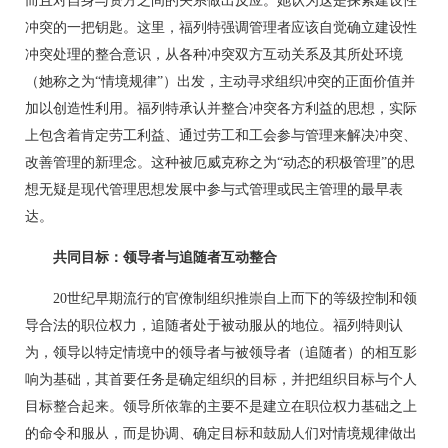
而且对自身与资方之间的关系做出反应。她认为这是探索建设性
冲突的一把钥匙。这里，福列特强调管理者应该自觉确立建设性
冲突处理的整合意识，从各种冲突双方互动关系及其所处环境
（她称之为“情境规律”）出发，主动寻求组织冲突的正面价值并
加以创造性利用。福列特承认并整合冲突各方利益的思想，实际
上包含着肯定劳工利益、通过劳工和工会参与管理来解决冲突、
改善管理的新理念。这种被厄威克称之为“动态的积极管理”的思
想无疑是现代管理思想发展中参与式管理或民主管理的最早表
达。
共同目标：领导者与追随者互动整合
20世纪早期流行的官僚制组织推崇自上而下的等级控制和领
导合法的职位权力，追随者处于被动服从的地位。福列特则认
为，领导以特定情境中的领导者与被领导者（追随者）的相互影
响为基础，其首要任务是确定组织的目标，并把组织目标与个人
目标整合起来。领导所依靠的主要不是建立在职位权力基础之上
的命令和服从，而是协调、确定目标和鼓励人们对情境规律做出