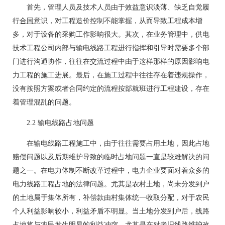
首先，管理人员及技术人员由于效益意识淡薄、缺乏自觉履
行
合同
意识，对工程造价控制不能掌握，从而导致工程成本增
多，对于设备的采购工作影响很大。其次，在业务管理中，供电
技术工程公司内部与输电线路工程进行指挥和引导时需要多个部
门进行沟通协作，往往在交流过程中由于这样那样的原因影响电
力工程的施工进展。最后，在施工过程中往往存在着违规操作，
没有按照方案或者合同约定的流程按部就班进行工程建设，存在
着管理混乱的问题。
2.2 输电线路占地问题
在输电线路工程施工中，由于往往需要占用土地，因此占地
赔偿问题以及后期维护导致的临时占地问题一直是较难解决的问
题之一。在电力体制不断改革过程中，电力企业要面对着众多的
电力线路工程占地的法律问题。尤其是农村土地，尚未分发到户
的土地属于集体所有，补偿款由村集体统一收取分配，对于农民
个人利益影响较小，利益矛盾不明显。当土地分发到户后，线路
占地将与农民发生明显的利益冲突，尤其是在对老旧线路维护改