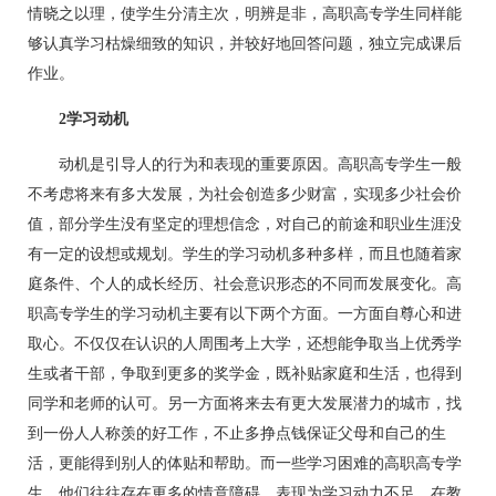
情晓之以理，使学生分清主次，明辨是非，高职高专学生同样能
够认真学习枯燥细致的知识，并较好地回答问题，独立完成课后
作业。
2学习动机
动机是引导人的行为和表现的重要原因。高职高专学生一般
不考虑将来有多大发展，为社会创造多少财富，实现多少社会价
值，部分学生没有坚定的理想信念，对自己的前途和职业生涯没
有一定的设想或规划。学生的学习动机多种多样，而且也随着家
庭条件、个人的成长经历、社会意识形态的不同而发展变化。高
职高专学生的学习动机主要有以下两个方面。一方面自尊心和进
取心。不仅仅在认识的人周围考上大学，还想能争取当上优秀学
生或者干部，争取到更多的奖学金，既补贴家庭和生活，也得到
同学和老师的认可。另一方面将来去有更大发展潜力的城市，找
到一份人人称羡的好工作，不止多挣点钱保证父母和自己的生
活，更能得到别人的体贴和帮助。而一些学习困难的高职高专学
生，他们往往存在更多的情意障碍，表现为学习动力不足。在教