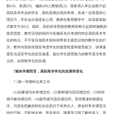
郁(f4)、焦虑(f5)、偏执(f8)人数较高[2]。很多用人单位会瞧不起
高职高专毕业的学生，因此容易出现自卑感，造成一定程度的心
理压力，学生会出现逆反心理。教师在教育教学中，应采取鼓励
式教学方法[1]。因此，高职高专院校的教师应树立起因材施教的
指导思想，教学活动的组织与实施应充分考虑到特定高职高专学
生的特点。不可盲目地照本宣科和带有主观意识地判断学生的行
为。教学内容的传授应考虑学生的接受程度和接受能力，讲课速
度应当适应学生的反应速度。超出学生接受能力的教学是没有意
义的，会招致学生的反感。
7就各学期而言，高职高专学生的发展和变化
7.1第一学期特点和工作
(1)自豪感与自卑感交织。(2)新鲜感与恋旧感交织。(3)轻松
感与被动感交织。(4)疲劳感与适应感交织。安排紧凑的校园生
活，与原先想象的轻松自在的日子有所出入，便会时常在课堂活
动中打盹，不时地走神，答非所问。随着学习和了解的深入，突