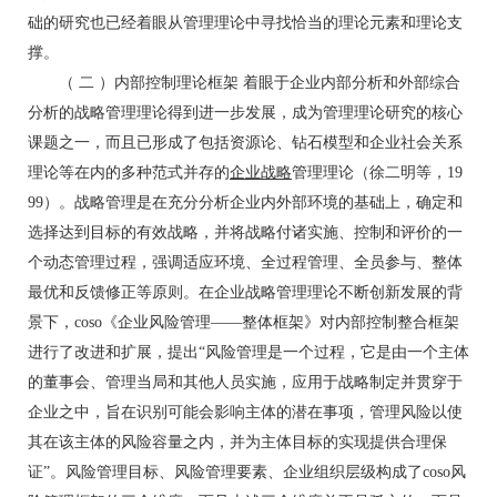
础的研究也已经着眼从管理理论中寻找恰当的理论元素和理论支
撑。
思想汇报 http://www.lw54.com/sixianghuibao/
（ 二 ）内部控制理论框架 着眼于企业内部分析和外部综合
分析的战略管理理论得到进一步发展，成为管理理论研究的核心
课题之一，而且已形成了包括资源论、钻石模型和企业社会关系
理论等在内的多种范式并存的
企业战略
管理理论（徐二明等，19
99）。战略管理是在充分分析企业内外部环境的基础上，确定和
选择达到目标的有效战略，并将战略付诸实施、控制和评价的一
个动态管理过程，强调适应环境、全过程管理、全员参与、整体
最优和反馈修正等原则。在企业战略管理理论不断创新发展的背
景下，coso《企业风险管理——整体框架》对内部控制整合框架
进行了改进和扩展，提出“风险管理是一个过程，它是由一个主体
的董事会、管理当局和其他人员实施，应用于战略制定并贯穿于
企业之中，旨在识别可能会影响主体的潜在事项，管理风险以使
其在该主体的风险容量之内，并为主体目标的实现提供合理保
证”。风险管理目标、风险管理要素、企业组织层级构成了coso风