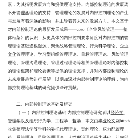
素，为其指明发展方向和提供理论支持。内部控制理论的发展离
不开管
理学
理论的支持，管理理论的发展对内部控制理论的产生
与发展有着深远的影响，并主导着其未来的发展方向。本文基于
对内部控制理论的最新发展成果——coso《企业风险管理——整
体框架》的认识，从更具体的内部控制要素角度对内部控制的管
理理论基础追根溯源，聚焦战略管理理论、行为科学理论、
企业
文化
管理理论、学习型组织管理理论、目标管理理论、风险管理
理论、管理沟通理论、管理过程理论等相关管理理论对内部控制
的理论框架和理论要素等提供的理论支撑，并对内部控制理论的
未来发展趋势进行展望，以期加深对内部控制理论的理解，为内
部控制理论基础的研究提供些许贡献。
论文网 http://www.lw54.c
om
二、内部控制理论基础及框架
（ 一 ）内部控制理论基础 内部控制理论研究者以
经济学
、
管理学
以及组织行为学、工程学、
哲学
、本文由
毕业论文
网
http://
收集整理
法学
等学科的委托代理理论、契约理论、权力配置理
论、系统理论、风险管理理论、人性假设理论等为基础，让内部