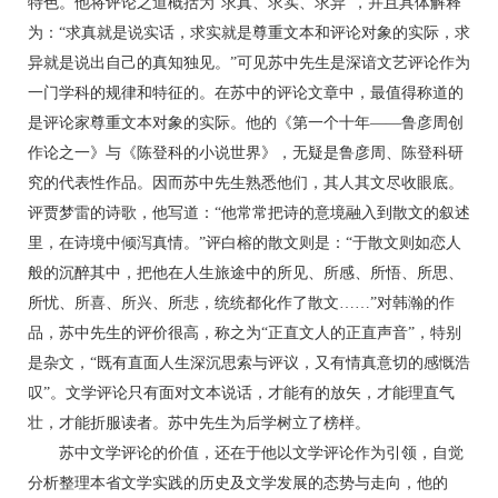
特色。他将评论之道概括为“求真、求实、求异”，并且具体解释
为：“求真就是说实话，求实就是尊重文本和评论对象的实际，求
异就是说出自己的真知独见。”可见苏中先生是深谙文艺评论作为
一门学科的规律和特征的。在苏中的评论文章中，最值得称道的
是评论家尊重文本对象的实际。他的《第一个十年——鲁彦周创
作论之一》与《陈登科的小说世界》，无疑是鲁彦周、陈登科研
究的代表性作品。因而苏中先生熟悉他们，其人其文尽收眼底。
评贾梦雷的诗歌，他写道：“他常常把诗的意境融入到散文的叙述
里，在诗境中倾泻真情。”评白榕的散文则是：“于散文则如恋人
般的沉醉其中，把他在人生旅途中的所见、所感、所悟、所思、
所忧、所喜、所兴、所悲，统统都化作了散文……”对韩瀚的作
品，苏中先生的评价很高，称之为“正直文人的正直声音”，特别
是杂文，“既有直面人生深沉思索与评议，又有情真意切的感慨浩
叹”。文学评论只有面对文本说话，才能有的放矢，才能理直气
壮，才能折服读者。苏中先生为后学树立了榜样。
苏中文学评论的价值，还在于他以文学评论作为引领，自觉
分析整理本省文学实践的历史及文学发展的态势与走向，他的