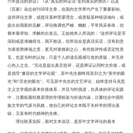
六年提法的异议》《从“真实的辩证法”走到真实的禁区》以及
《百家》杂志创刊词等文章，在国内文学界均产生了重要影响。
这些评论文章，或驳斥某种荒谬理念，或质疑某种错误倾向，或
提出自我新的见解，评论格调也严峻、幽默，平常风采各殊，但
都本着求知、求解的出发点。正如他本人所说的：“这些评论是否
深刻或是准确得当，我不敢说，但所说全是真话实话，没有刻意
为谁造势捧场之意，更无对谁挑刺之心，有些批评性或否定性意
见，也是当时的认知，只是个人的读后观感引发的质疑，并无存
心伤人之念。”无论是提出真言批评，还是辨证认同时文价值，或
是倡导“兼容的文学评论观”，苏中先生都终得其归之为“美学的眼
光”和“历史的眼光”。可见苏中先生的文艺评论，始终坚持马克思
主义文学观的基本价值体系，并且与时俱进，在具体的评论实践
中，注重拓展经典原理的学理框架与价值内涵，注重结合中国民
族文学的气派与风格，使自己的评论文本既不失科学的理论基
础，又富有时代精神的先锋。
理论联系实际，面对文本说话，是苏中文学评论的基本