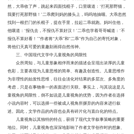
然，大乖收了声，跳起来四面找棍子，口里嚷道：‘打死那野猫，
我要打死那野猫！’二乖爬到妈的膝头上，呜呜地抽咽。大乖忽然
找到一根拦门的长棍子，提在手里，拉起二乖就跑。妈叫住他，
他嚷道：‘报仇去，不报仇不算好汉！’二乖也学着哥哥喊道：‘不
报仇不算好看！’”作者将“大乖”和“二乖”作为自己的寄托对象，
将他们天真可爱的童趣刻画得自然传神。
三、中国现代文学中儿童视角的局限性
众所周知，与儿童形象相伴而来的描述会呈现出浓厚的儿童
色彩，主要表现为儿童思维的简单、有趣及创造性。儿童思维作
为非理性的始发性思维，往往会淡化对结果的多层次、多角度的
考虑，只是在事物单一的表面进行关联。事实上，与其说这是儿
童视角的局限性，倒不如说是儿童视角的优势，因为作者在选择
小说内容时，可以选择一些被成人视角所摒弃的内容来进行叙
述。因此，文学作品的内容也会具有碎片化与直白化的特点。
儿童视角以其独特的特点，获得了现代文学叙事策略的重要
地位。同时，儿童视角也深深地影响了作者文学创作时的想象、