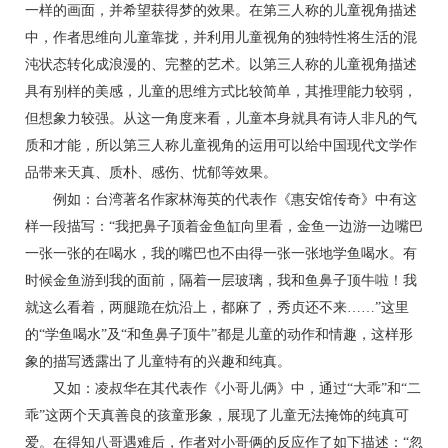
一样的画面，并希望获得梦的效果。在第三人称的儿童视角描述
中，作者思维向儿童靠拢，并利用儿童视角的独特性将生活的混
沌状态转化成浪漫的、完整的艺术。以第三人称的儿童视角描述
具有别样的美感，儿童的思维方式比较简单，其推理能力较弱，
但想象力较强。从这一角度来看，儿童本身就具有诗人非凡的气
质和才能，所以第三人称儿童视角的运用可以给中国现代文学作
品带来天真、质朴、感伤、忧郁等效果。
例如：台湾著名作家林海英的代表作《惠安馆传奇》中有这
样一段描写：“我把鼻子顶着金鱼缸向里看，金鱼一边游一边嘴巴
一张一张的在喝水，我的嘴巴也不由得一张一张地学鱼喝水。有
时候金鱼游到我的面前，隔着一层玻璃，我和鱼鼻子顶牛啦！我
就这么看着，两腿跪在炕沿上，都麻了，秀贞还不来……”这里
的“学鱼喝水”及“和鱼鼻子顶牛”都是儿童的动作和情趣，这样形
象的描写透露出了儿童特有的兴趣和纯真。
又如：凌叔华在其代表作《小哥儿俩》中，通过“大乖”和“二
乖”这两个天真善良的孩童形象，展现了儿童无法掩饰的纯真可
爱。在得知八哥遇难后，作者对小哥俩的反应作了如下描述：“忽