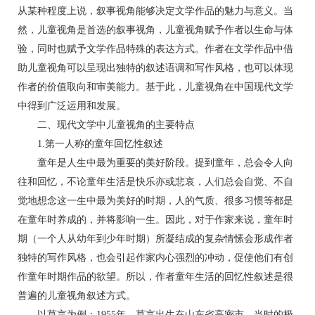
从某种程度上说，叙事视角能够决定文学作品的魅力与意义。当
然，儿童视角是首选的叙事视角，儿童视角赋予作者以生命与体
验，同时也赋予文学作品特殊的表达方式。作者在文学作品中借
助儿童视角可以呈现出独特的叙述语调和写作风格，也可以体现
作者的价值取向和审美能力。基于此，儿童视角在中国现代文学
中得到广泛运用和发展。
二、现代文学中儿童视角的主要特点
1.第一人称的童年回忆性叙述
童年是人生中最为重要的美好阶段。提到童年，总会令人向
往和回忆，不论童年生活是快乐亦或悲哀，人们总会自觉、不自
觉地想念这一生中最为美好的时期，人的气质、很多习惯等都是
在童年时养成的，并将影响一生。因此，对于作家来说，童年时
期（一个人从幼年到少年时期）所凝结成的复杂情愫会形成作者
独特的写作风格，也会引起作家内心强烈的冲动，促使他们有创
作童年时期作品的欲望。所以，作者童年生活的回忆性叙述是很
普遍的儿童视角叙述方式。
以莫言为例：1955年，莫言出生在山东省高密市，当时的极