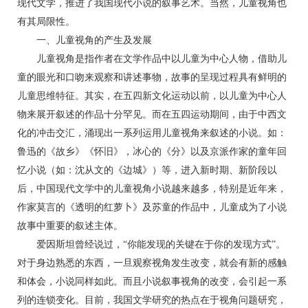
现代文学，推进了我国现代小说的叙事艺术。当然，儿童视角也
有其局限性。
一、儿童视角的产生及发展
儿童视角是指作者在文学作品中以儿童为中心人物，借助儿
童的眼光和口吻来观察和讲述事物，故事的呈现过程具有鲜明的
儿童思维特征。其实，在五四新文化运动以前，以儿童为中心人
物来展开叙述的作品十分罕见。而在五四运动期间，由于中西文
化的冲击交汇，涌现出一系列运用儿童视角来叙述的小说。如：
鲁迅的《故乡》《怀旧》，冰心的《分》以及京派作家的童年回
忆小说（如：沈从文的《边城》）等，进入新时期、新阶段以
后，中国现代文学中的儿童视角小说越来越多，特别是近年来，
作家莫言的《透明的红萝卜》及苏童的作品中，儿童成为了小说
故事中重要的叙述主体。
爱因斯坦曾经说过，“你能发现的关键在于你的发现方式”。
对于身边熟悉的东西，一旦观察视角发生改变，就会有新的感触
和体会，小说同样如此。而且小说叙事视角的改变，会引起一系
列的连锁变化。目前，我国文学研究的热点在于视角问题研究，