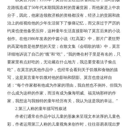
左路线造成了50年代末期我国农村的普遍贫困，而他家是上中农
分子，因此，他家连领救济粮的资格都没有，经济上的贫困和政
治上的歧视给他的少年生活留下了惨痛记忆，而父亲过于严厉的
约束也使他备受压抑，这种童年生活直接影响了莫言后来的小说
创作。在他1986年发表的中篇小说《红高粱》中，那片广袤狂野
的高粱地曾是他梦想的天堂；在散文集《会唱歌的墙》中，莫言
详细地诉说了自己的“饿”和“吃”，“我的馋在村子里是有名的，只
要家里有点好吃的，无论藏在什么地方，我总要变着法子偷点
吃”，在莫言的其他作品中，也经常会看到关于饥饿和食物的描
写，这是莫言童年饥饿对他的影响和阴影。莫言也曾这样自
述：“每个作家都有他成为作家的理由，我自然也不例外。但我为
什么成为这样的作家，而没有成为像海明威、福克纳那样的作
家，我想这与我独特的童年经历有关，我认为这是我的幸运。”
2.第三人称的童年描写性叙述
作者们通常在作品中以儿童的形象来呈现文本浓厚的儿童色
彩，作者运用第三人称的儿童视角来创作时，往往容易表现出梦