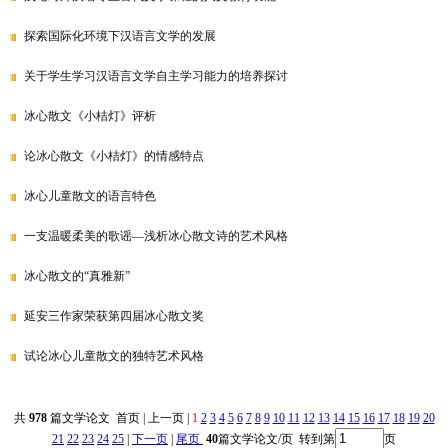
探索国际化环境下汉语言文学的发展
关于学生学习汉语言文学自主学习能力的培养探讨
冰心散文《小桔灯》评析
论冰心散文《小桔灯》的情感特点
冰心儿童散文的语言特色
一支温暖柔美的歌谣—浅析冰心散文诗的艺术风格
冰心散文的“真雅新”
延安三作家荣获第四届冰心散文奖
试论冰心儿童散文的独特艺术风格
共
978
篇文学论文 首页 | 上一页 |
1
2
3
4
5
6
7
8
9
10
11
12
13
14
15
16
17
18
19
20
21
22
23
24
25
|
下一页
|
尾页
40
篇文学论文/页 转到第
页