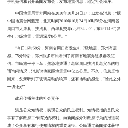
手机短信和召开新闻发布会，发布地震信息，稳定社会秩序。
中国地震局官方网站在2010年10月24日17：12发布消息：“据
中国地震台网测定，北京时间2010年10月24日16时58分在河南省
周口市太康县、扶沟县、西华县交界(北纬34．0°，东经114.6°)发
生4．7级地震，震源深度8公里。”
“今日16时58分，河南省周口市发生4．7级地震，郑州有震
感。”5分钟后，郑州很多市民看到了河南省地震办这条群发短
信。市民施平停下车，焦急地拨通了老家周口扶沟县老父亲的电
话询问情况，消息说他家距地震震中仅15公里。不久，信息反馈
回来，父亲听到了玻璃晃动的响声，还有地动的感觉，“除此之外
一切还好”……
政府传播主体的社会责任
满足公众知情权，实现公众的民主权利。知情权指的是民众
享有了解政府工作情况的权利。而新闻媒介对政府行为的报道就
成了公众享有和行使知情权的重要途径。公民通过新闻媒体获得