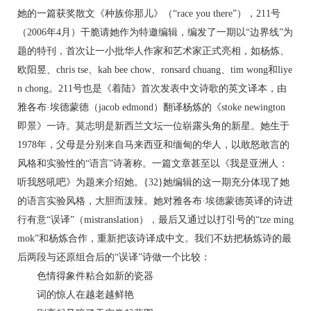
她的一篇获奖散文《种族你那儿》（“race you there”），211号
（2006年4月）干脆请她作为特邀编辑，编发了一期以“边界线”为
题的特刊，首次让一小批华人作家和艺术家正式亮相，如杨炼、
欧阳昱、chris tse、kah bee chow、ronsard chuang、tim wong和liye
n chong。211号也是《着陆》首次发表中文诗歌的英文译本，由
雅各布·埃德蒙德（jacob edmond）翻译杨炼的《stoke newington
即景》一诗。莫志明是新西兰文坛一位崭露头角的新星。她生于
1978年，父母是分别来自马来西亚和缅甸的华人，以敢怒敢言的
风格和实验性的“语言”诗著称。一篇文章甚至以《我是亚洲人：
听我怒吼吧》为题来介绍她。{32}她编辑的这一期充分体现了她
的语言实验风格，大胆而泼辣。她对雅各布·埃德蒙德英译的诗进
行有意“误译”（mistranslation），最后又通过以打引号的“tze ming
mok”和杨炼合作，重新把该诗译成中文。我们不妨把杨炼诗的最
后两段与还原组合后的“误译”诗做一个比较：
色情得象件粘合如新的瓷器
词的惊人在越老越鲜艳