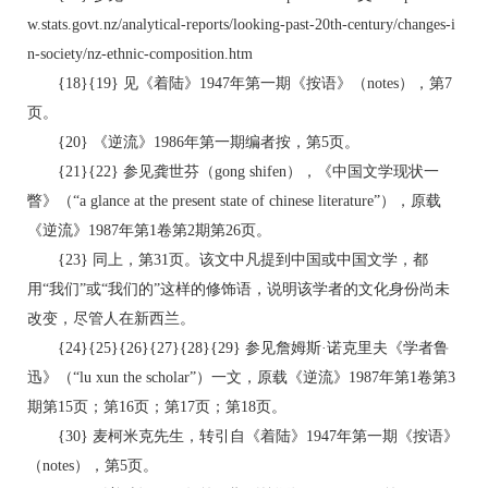
w.stats.govt.nz/analytical-reports/looking-past-20th-century/changes-i
n-society/nz-ethnic-composition.htm
{18}{19} 见《着陆》1947年第一期《按语》（notes），第7
页。
{20} 《逆流》1986年第一期编者按，第5页。
{21}{22} 参见龚世芬（gong shifen），《中国文学现状一
瞥》（“a glance at the present state of chinese literature”），原载
《逆流》1987年第1卷第2期第26页。
{23} 同上，第31页。该文中凡提到中国或中国文学，都
用“我们”或“我们的”这样的修饰语，说明该学者的文化身份尚未
改变，尽管人在新西兰。
{24}{25}{26}{27}{28}{29} 参见詹姆斯·诺克里夫《学者鲁
迅》（“lu xun the scholar”）一文，原载《逆流》1987年第1卷第3
期第15页；第16页；第17页；第18页。
{30} 麦柯米克先生，转引自《着陆》1947年第一期《按语》
（notes），第5页。