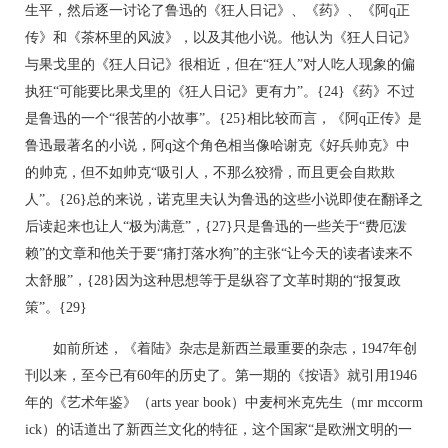
生平，然后逐一讨论了鲁迅的《狂人日记》、《药》、《阿q正
传》和《茶杯里的风波》，以及其他小说。他认为《狂人日记》
与果戈里的《狂人日记》很相近，但在“狂人”对人吃人现象的偏
执狂“可能要比果戈里的《狂人日记》更有力”。{24}《药》不过
是鲁迅的一个“很苦的小故事”。{25}相比较而言，《阿q正传》是
鲁迅最著名的小说，阿q这个角色相当像哈谢克《好兵帅克》中
的帅克，但不如帅克“吸引人，不那么狡猾，而且更会自欺欺
人”。{26}总的来说，诺克里夫认为鲁迅的这些小说即使在翻译之
后读起来也让人“极为满意”，{27}只是鲁迅的一些关于“费厄泼
赖”的文章和他关于要“痛打落水狗”的主张“让今天的读者读来不
太舒服”，{28}因为这种思想等于是纵容了文革时期的“报复政
策”。{29}
如前所述，《着陆》杂志是新西兰最重要的杂志，1947年创
刊以来，至今已有60年的历史了。第一期的《按语》就引用1946
年的《艺术年鉴》（arts year book）中麦柯米克先生（mr mccorm
ick）的话道出了新西兰文化的特征，这个国家“是欧洲文明的一