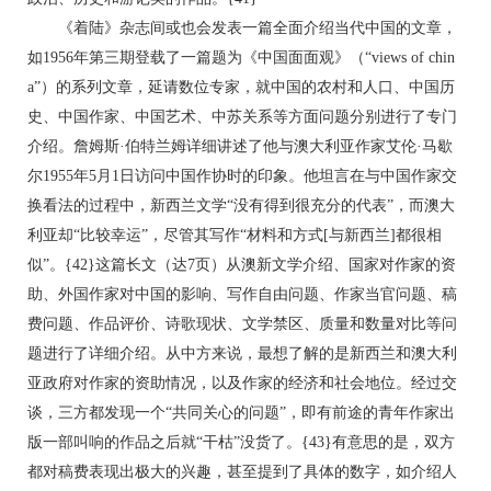
《着陆》杂志间或也会发表一篇全面介绍当代中国的文章，
如1956年第三期登载了一篇题为《中国面面观》（“views of chin
a”）的系列文章，延请数位专家，就中国的农村和人口、中国历
史、中国作家、中国艺术、中苏关系等方面问题分别进行了专门
介绍。詹姆斯·伯特兰姆详细讲述了他与澳大利亚作家艾伦·马歇
尔1955年5月1日访问中国作协时的印象。他坦言在与中国作家交
换看法的过程中，新西兰文学“没有得到很充分的代表”，而澳大
利亚却“比较幸运”，尽管其写作“材料和方式[与新西兰]都很相
似”。{42}这篇长文（达7页）从澳新文学介绍、国家对作家的资
助、外国作家对中国的影响、写作自由问题、作家当官问题、稿
费问题、作品评价、诗歌现状、文学禁区、质量和数量对比等问
题进行了详细介绍。从中方来说，最想了解的是新西兰和澳大利
亚政府对作家的资助情况，以及作家的经济和社会地位。经过交
谈，三方都发现一个“共同关心的问题”，即有前途的青年作家出
版一部叫响的作品之后就“干枯”没货了。{43}有意思的是，双方
都对稿费表现出极大的兴趣，甚至提到了具体的数字，如介绍人