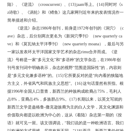
陆》、《逆流》（crosscurrent）、{13}jaam等上。{14}同时对《s
z诗歌》、《涡轮》和《鳟鱼》这几家网刊近年来的发表情况作一
简单描述和介绍。
《逆流》杂志1986年创刊，前身是1972年创刊的《洞穴》（c
ave）杂志，后分别两次更名为《新洞穴季刊》（new quarterly ca
ve）和《莫瓦纳太平洋季刊》（new quarterly moana），最后与另
一家以发表环太平洋国家文学艺术的杂志rimu合并而成。《逆
流》号称是一家“多元文化”和“多语种”的文学杂志，在1986年创
刊号发刊词中明确表示，杂志的视野“范围是国际性”的，内容则
是“多元文化兼多语种”的。{15}它所要反对的是“向内看的狭隘地
方主义，外省风气和民族主义思想”。{16}这句话显然有所指。根
据1996年全国人口普查，新西兰的种族构成欧裔占75%，毛利人
占8%，亚裔占4%，多族群占9%。{17}长期以来，以英文写就的
新西兰文学是盎格鲁-撒克逊族裔为主的白人文学，其文化渊源和
价值取向都是以欧洲为中心的，这从《着陆》杂志第一期的《按
语》就可见一斑。该文强调说，“我们说的是一种欧洲语言。我们
以欧洲的方式思维，尽管有所不同。”{18}而且，新西兰离任何地