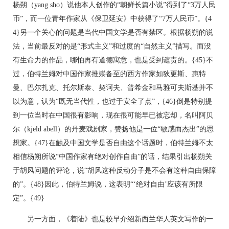
杨朔（yang sho）说他本人创作的“朝鲜长篇小说”得到了“3万人民
币”，而一位青年作家从《保卫延安》中获得了“7万人民币”。{4
4}另一个关心的问题是当代中国文学是否有禁区。根据杨朔的说
法，当前最反对的是“形式主义”和过度的“自然主义”描写。而没
有生命力的作品，哪怕再有道德寓意，也是受到谴责的。{45}不
过，伯特兰姆对中国作家推崇备至的西方作家如狄更斯、惠特
曼、巴尔扎克、托尔斯泰、契诃夫、普希金和马雅可夫斯基并不
以为意，认为“既无当代性，也过于安全了点”，{46}倒是特别提
到一位当时在中国很有影响，现在很可能早已被忘却，名叫阿贝
尔（kjeld abell）的丹麦戏剧家，赞扬他是一位“敏感而杰出”的思
想家。{47}在触及中国文学是否自由这个话题时，伯特兰姆不太
相信杨朔所说“中国作家有绝对创作自由”的话，结果引出杨朔关
于胡风问题的评论，说“胡风这种反动分子是不会有这种自由保障
的”。{48}因此，伯特兰姆说，这表明“‘绝对自由’应该有所限
定”。{49}
另一方面，《着陆》也是较早介绍新西兰华人英文写作的一