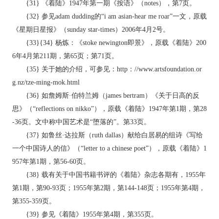
{31} 《着陆》1947年第一期《按语》（notes），第7页。
{32} 参见adam dudding的“i am asian-hear me roar”一文，原载
《星期日星报》（sunday star-times）2006年4月2号。
{33}{34} 杨炼：《stoke newington即景》，原载《着陆》200
6年4月第211期，第65页；第71页。
{35} 关于她的介绍，可参见：http：//www.artsfoundation.or
g.nz/tze-ming-mok.html
{36} 如詹姆斯·伯特兰姆（james bertram）《关于日高的反
思》（“reflections on nikko”），原载《着陆》1947年第1期，第28
-36页。文中称中国艺术是“堕落的”。第33页。
{37} 如鲁丝·达拉斯（ruth dallas）献给白居易的组诗《写给
一个中国诗人的信》（“letter to a chinese poet”），原载《着陆》1
957年第1期，第56-60页。
{38} 载有关于中国书籍书评的《着陆》杂志各期有，1955年
第1期，第90-93页；1955年第2期，第144-148页；1955年第4期，
第355-359页。
{39} 参见《着陆》1955年第4期，第355页。