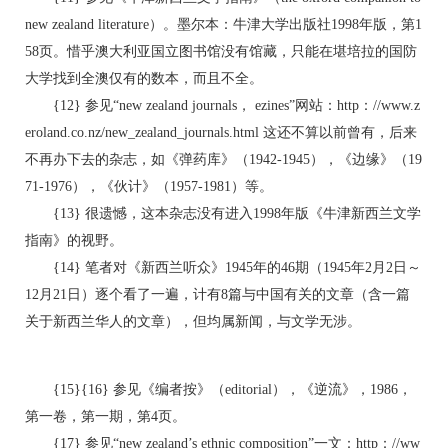
new zealand literature）。墨尔本：牛津大学出版社1998年版，第1
58页。惜乎澳大利亚国立图书馆没有馆藏，只能在堪培拉的国防
大学找到全澳仅有的数本，而且不全。
{12} 参见“new zealand journals， ezines”网站：http：//www.z
eroland.co.nz/new_zealand_journals.html 这还不算以前曾有，后来
不再办下去的杂志，如《弹药库》（1942-1945），《边缘》（19
71-1976），《伙计》（1957-1981）等。
{13} 很遗憾，这本杂志没有进入1998年版《牛津新西兰文学
指南》的视野。
{14} 笔者对《新西兰听众》1945年的46期（1945年2月2日～
12月21日）逐个看了一遍，计有8篇与中国有关的文章（含一篇
关于新西兰华人的文章），但均属新闻，与文学无涉。
{15}{16} 参见《编者按》（editorial），《逆流》，1986，
第一卷，第一期，第4页。
{17} 参见“new zealand’s ethnic composition”一文：http：//ww