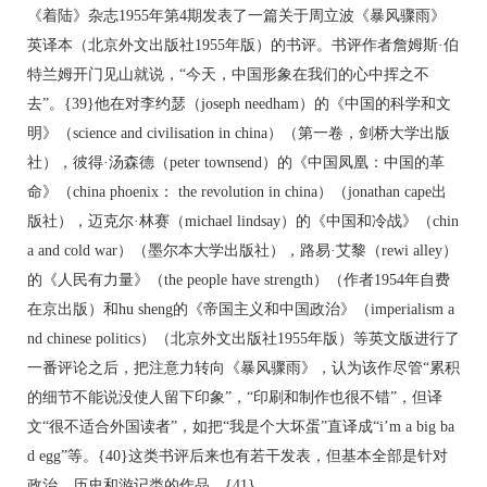
《着陆》杂志1955年第4期发表了一篇关于周立波《暴风骤雨》
英译本（北京外文出版社1955年版）的书评。书评作者詹姆斯·伯
特兰姆开门见山就说，“今天，中国形象在我们的心中挥之不
去”。{39}他在对李约瑟（joseph needham）的《中国的科学和文
明》（science and civilisation in china）（第一卷，剑桥大学出版
社），彼得·汤森德（peter townsend）的《中国凤凰：中国的革
命》（china phoenix： the revolution in china）（jonathan cape出
版社），迈克尔·林赛（michael lindsay）的《中国和冷战》（chin
a and cold war）（墨尔本大学出版社），路易·艾黎（rewi alley）
的《人民有力量》（the people have strength）（作者1954年自费
在京出版）和hu sheng的《帝国主义和中国政治》（imperialism a
nd chinese politics）（北京外文出版社1955年版）等英文版进行了
一番评论之后，把注意力转向《暴风骤雨》，认为该作尽管“累积
的细节不能说没使人留下印象”，“印刷和制作也很不错”，但译
文“很不适合外国读者”，如把“我是个大坏蛋”直译成“i’m a big ba
d egg”等。{40}这类书评后来也有若干发表，但基本全部是针对
政治、历史和游记类的作品。{41}