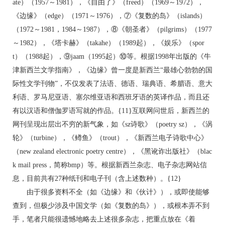
ate）（1957～1981），《自由了》（freed）（1969～1972），
《边缘》（edge）（1971～1976），⑦《复数的岛》（islands）
（1972～1981，1984～1987），⑧《朝圣者》（pilgrims）（1977
～1982），《塔卡赫》（takahe）（1989起），《娱乐》（spor
t）（1988起），⑨jaam（1995起）⑩等。根据1998年出版的《牛
津新西兰文学指南》，《边缘》曾一度是新西兰“最雄心勃勃的国
际性文学刊物”，不仅发表了法语、德语、瑞典语、希腊语、意大
利语、罗马尼亚语、塞尔维亚语和西班牙语的英译作品，而且还
有以汉语和僧伽罗语写就的作品。{11}互联网问世后，新西兰的
网刊呈现出层出不穷的新气象，如《sz诗歌》（poetry sz），《涡
轮》（turbine），《鳟鱼》（trout），《新西兰电子诗歌中心》
（new zealand electronic poetry centre），《黑讹诈出版社》（blac
k mail press，简称bmp）等。根据新西兰杂志、电子杂志网站信
息，目前共有27种纸刊和电子刊（含上述数种）。{12}
由于很多资料不全（如《边缘》和《伙计》），或即使能够
查到，但极少涉及中国文学（如《复数的岛》），或根本弄不到
手，笔者只能很遗憾地略去上述很多杂志，把重点放在《着