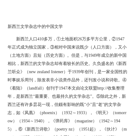
新西兰文学杂志中的中国文学
新西兰人口410多万，①土地面积26万多平方公里，②1947
年正式成为独立国家，③相对中国来说既少（人口方面），又小
（土地方面）且短（历史方面）。但是，与1949年成立的新中国
相比，新西兰的文学杂志却有着较长的历史。久负盛名的《新西
兰听众》（new zealand listener）于1939年创刊，是一家全国性的
时事娱乐周刊，除发表非小说类作品外，还刊发小说和诗歌。④
《着陆》（landfall）创刊于1947本文由论文联盟http://收集整理
年，是新西兰“最重要、也最持久的文学杂志”。⑤除此之外，新
西兰还有许多昙花一现，但颇有影响的既“小”且“老”的文学杂
志，如《凤凰》（phoenix）（1932～1933），《明天》（tomorr
ow）（1934～1940），《弹药库》（magazine）（1942～194
5），⑥《新西兰诗歌》（poetry nz）（1951起），《伙计》（m