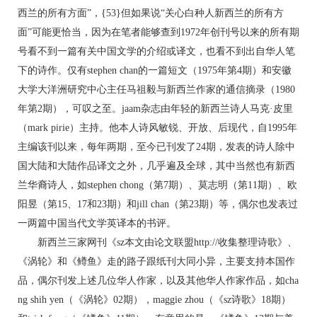
西兰的所有方面”，{53}但如果说“关心白种人新西兰的所有方
面”可能更恰当，因为在笔者能够查到1972年创刊号以来的所有期
号看不到一篇有关中国文学的介绍或译文，也看不到出自华人笔
下的诗作。仅有stephen chan的一篇短文（1975年第4期）和安徽
大学大洋洲研究中心主任马祖毅与新西兰作家的通信摘录（1980
年第2期），可叹之至。jaam杂志由年轻的新西兰诗人马克·皮里
（mark pirie）主持。他本人诗风敏锐、开放、后现代，自1995年
主编该刊以来，每年两期，至今已刊发了24期，发表的诗人除中
国大陆和大陆作品译文之外，几乎遍及全球，其中当然也有新西
兰华裔诗人，如stephen chong（第7期）、莫志明（第11期）、欧
阳昱（第15、17和23期）和jill chan（第23期）等，偶尔也发表过
一两篇中国当代文学英译本的书评。
新西兰三家网刊《sz本文由论文联盟http://收集整理诗歌》、
《涡轮》和《鳟鱼》走的路子跟纸刊大同小异，主要支持本国作
品，偶尔刊发上述几位华人作家，以及其他华人作家作品，如cha
ng shih yen（《涡轮》02期），maggie zhou（《sz诗歌》18期）