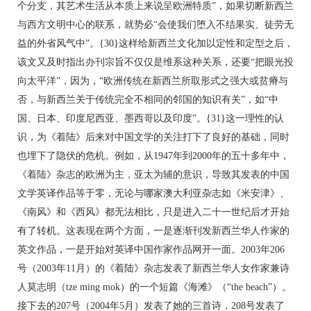
个分支，其艺术生活从本质上来说呈欧洲特质”，如果切断新西兰
与西方文明中心的联系，就势必“会使我们堕入不结果实、徒劳无
益的外省风气中”。{30}这样给新西兰文化加以定性和定型之后，
该文又及时指出办刊宗旨不仅仅是维系这种关系，还要“把眼光投
向太平洋”，因为，“欧洲传统在新西兰所取形式之强大或贫瘠与
否，与新西兰关于传统完全不相同的邻国的知识有关”，如“中
国、日本、印度尼西亚、墨西哥以及印度”。{31}这一理性的认
识，为《着陆》后来对中国文学的关注打下了良好的基础，同时
也埋下了隐伏的危机。例如，从1947年到2000年的五十多年中，
《着陆》杂志的欧洲为主，亚太为辅的意识，导致其发表的中国
文学英译作品等于零，无论与哪家澳大利亚杂志如《米安津》、
《南风》和《西风》都无法相比，只是进入二十一世纪后才开始
有了转机。这表现在两个方面，一是逐渐刊发新西兰华人作家的
英文作品，一是开始对英译中国作家作品网开一面。2003年206
号（2003年11月）的《着陆》杂志发表了新西兰华人女作家兼诗
人莫志明（tze ming mok）的一个短篇《海滩》（“the beach”）。
接下去的207号（2004年5月）发表了她的三首诗，208号发表了