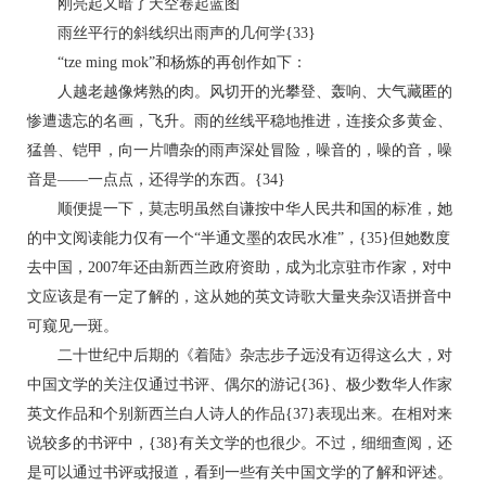
刚亮起又暗了天空卷起蓝图
雨丝平行的斜线织出雨声的几何学{33}
“tze ming mok”和杨炼的再创作如下：
人越老越像烤熟的肉。风切开的光攀登、轰响、大气藏匿的
惨遭遗忘的名画，飞升。雨的丝线平稳地推进，连接众多黄金、
猛兽、铠甲，向一片嘈杂的雨声深处冒险，噪音的，噪的音，噪
音是——一点点，还得学的东西。{34}
顺便提一下，莫志明虽然自谦按中华人民共和国的标准，她
的中文阅读能力仅有一个“半通文墨的农民水准”，{35}但她数度
去中国，2007年还由新西兰政府资助，成为北京驻市作家，对中
文应该是有一定了解的，这从她的英文诗歌大量夹杂汉语拼音中
可窥见一斑。
二十世纪中后期的《着陆》杂志步子远没有迈得这么大，对
中国文学的关注仅通过书评、偶尔的游记{36}、极少数华人作家
英文作品和个别新西兰白人诗人的作品{37}表现出来。在相对来
说较多的书评中，{38}有关文学的也很少。不过，细细查阅，还
是可以通过书评或报道，看到一些有关中国文学的了解和评述。