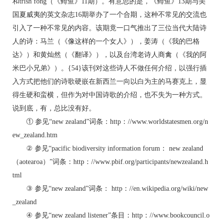
和trish fong（《鳟鱼》11期）。有意思的是，《鳟鱼》13期与美
国夏威夷的英文杂志16期举办了一个合期，这种不常见的交流也
引入了一种不常见的内容。该期竟一口气推出了三位当代大陆诗
人的诗：马兰（《像这样的一个女人》），姜涛（《我的巴格
达》）和黄灿然（《翻译》），以及台湾老诗人商禽（《我的阿
米巴小兄弟》）。{54}该刊对这些诗人不做任何介绍，以强行插
入方式把他们的诗歌硬嵌在新西兰一向以白为主的马赛克上，显
得生硬和蛮横，但作为对中国诗歌的介绍，也不失为一种方式。
说到底，有，总比没有好。
① 参见“new zealand”词条：http：//www.worldstatesmen.org/n
ew_zealand.htm
② 参见“pacific biodiversity information forum： new zealand
（aotearoa）”词条：http：//www.pbif.org/participants/newzealand.h
tml
③ 参见“new zealand”词条： http：//en.wikipedia.org/wiki/new
_zealand
④ 参见“new zealand listener”条目：http：//www.bookcouncil.o