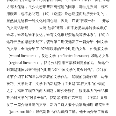
方都太遥远，很少去想那些距离迢遥的国家，哪怕是强国，既不
用献媚，也不必防范。{19}《逆流》杂志逆流而动所要针对的，
显然就是这样一种文化封闭心理。因此，它要“代表一种……开放
的文明话语观，……去与‘他者’遭遇，而不必把差异转换成谁好
谁坏，谁发达谁不发达，谁有文化谁野蛮这类等级体系”。{20}在
这种开放的思想支配下，该刊第二期便选发了一篇介绍中国文学
的文章，全面介绍了1976年以来的三个时期的文学，如伤痕文学
（wound literature），反思文学（reflective literature）和地方文学
（regional literature），{21}分别引用王蒙和刘宾雁的话，称这个
时期是建国以来“最好的时期”和“中国文学的黄金时代”。{22}在
逐节介绍了1976年以来发表的文学作品、涌现的新老作家、写作
技巧、文学批评、文学中的新趋势（主要是“流行文学”的出现）
之后，指出了现存的两大问题，即少数贩性、贩卖暴力的作品和
政治对文学的“过多干预”。{23}紧接着在第三期，《逆流》又编
发了一篇介绍鲁迅的文章。新西兰诗人兼小说家詹姆斯·诺克里夫
（james norcliffe）显然对鲁迅作品颇有了解。他全面介绍了鲁迅