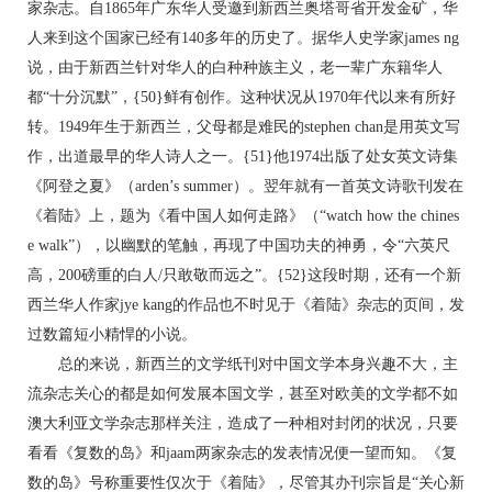
家杂志。自1865年广东华人受邀到新西兰奥塔哥省开发金矿，华
人来到这个国家已经有140多年的历史了。据华人史学家james ng
说，由于新西兰针对华人的白种种族主义，老一辈广东籍华人
都“十分沉默”，{50}鲜有创作。这种状况从1970年代以来有所好
转。1949年生于新西兰，父母都是难民的stephen chan是用英文写
作，出道最早的华人诗人之一。{51}他1974出版了处女英文诗集
《阿登之夏》（arden’s summer）。翌年就有一首英文诗歌刊发在
《着陆》上，题为《看中国人如何走路》（“watch how the chines
e walk”），以幽默的笔触，再现了中国功夫的神勇，令“六英尺
高，200磅重的白人/只敢敬而远之”。{52}这段时期，还有一个新
西兰华人作家jye kang的作品也不时见于《着陆》杂志的页间，发
过数篇短小精悍的小说。
总的来说，新西兰的文学纸刊对中国文学本身兴趣不大，主
流杂志关心的都是如何发展本国文学，甚至对欧美的文学都不如
澳大利亚文学杂志那样关注，造成了一种相对封闭的状况，只要
看看《复数的岛》和jaam两家杂志的发表情况便一望而知。《复
数的岛》号称重要性仅次于《着陆》，尽管其办刊宗旨是“关心新