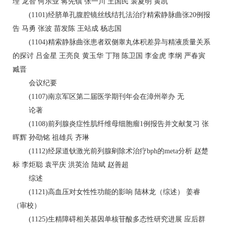
理 龙智 何乐业 蒋先镇 张一川 王国民 裴夏明 黄凯
(1101)经脐单孔腹腔镜丝线结扎法治疗精索静脉曲张20例报
告 马勇 张波 苗发陈 王站成 杨志国
(1104)精索静脉曲张患者双侧睾丸体积差异与精液质量关系
的探讨 吕金星 王亮良 黄玉华 丁翔 陈卫国 李金虎 李纲 严春寅
臧晋
会议纪要
(1107)南京军区第二届医学期刊年会在漳州举办 无
论著
(1108)前列腺炎症性肌纤维母细胞瘤1例报告并文献复习 张
晖辉 孙劭铭 祖雄兵 齐琳
(1112)经尿道钬激光前列腺剜除术治疗bph的meta分析 赵楚
标 李炬聪 袁平庆 洪英洽 陆斌 赵善超
综述
(1121)高血压对女性性功能的影响 陆林龙（综述） 姜睿
（审校）
(1125)生精障碍相关基因单核苷酸多态性研究进展 应后群