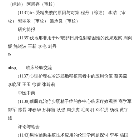
（综述） 阿周存（审校）
(1131)icsi受精失败的原因与对策 程丹（综述） 李洁（审
校） 郭翠翠（审校） 熊承良（审校）
研究简报
(1135)伐地那非用于ivf取卵日男性射精困难的效果观察 周俐
媛 施晓波 王新 李艳 刘丹
&
nbsp; 临床经验交流
(1137)心理护理在冷冻胚胎移植患者中的应用价值 蔡美燕
李晓琴 王玉 徐蕾 张玲莉
中医中药
(1139)麒麟丸治疗少弱精子症的多中心临床疗效观察 商学军
郭军 陈磊 邓春华 孙祥宙 耿强 周少虎 毛向明 邓军洪 杨槐 黄宇
烽
评论与笔会
(1143)男性辅助生殖技术应用的伦理学问题探讨 李筝 杨国