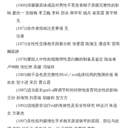
(1069)溶脲脲原体感染对男性不育患者精子质膜完整性的影
响 夏欣一 安丽梅 李卫巍 李科 邵永 商学军 姚兵 崔英霞 黄宇烽
无
(1072)告作者投稿注意事项 无
论著
(1073)女性性交痛相关因素分析 张爱霞 陈湘玉 潘连军 雷雨
阚延静
(1078)重组人中性粒细胞弹性蛋白酶的制备及鉴定 陆金春
卢坤刚 张红烨 高建 冯瑞祥
(1083)精子染色质完整性对ivf／icsi临床结局的预测价值 蒋
欢欢 贺小进 宋兵 曹云霞
(1087)适当延长gnrh-a降调节时间对卵泡发育同步性的影响
王玢 孙海翔 刘景瑜 胡娅莉 贺方方
(1092)伐地那非治疗ed的有效性及安全性研究 钟达川 朱选
文 方家杰
(1097)良性前列腺增生手术相关尿道狭窄的原因、部位与处