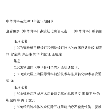
中华骨科杂志2011年第12期目录
查看更多《中华骨科》杂志社信息请点击： 《中华骨科》编辑部
临床论著
(1297)寰椎椎弓根螺钉和侧块螺钉技术的临床疗效比较 郝定
均 贺宝荣 许正伟 郭华 刘团江 王晓东
消息
(1303)第四届《中华骨科杂志》论坛通知 无
(1303)第六届上海国际骨科前沿技术与临床转化学术会议通
知 无
临床论著
(1304)颈椎后路减压术后脊髓后移的临床意义 李鹏飞 张为
靳宪辉 申勇 丁文元
(1309)经后路椎体次全切除三柱重建治疗不稳定性胸、腰椎