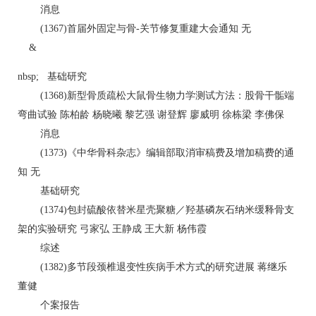
消息
(1367)首届外固定与骨-关节修复重建大会通知 无
&
nbsp; 基础研究
(1368)新型骨质疏松大鼠骨生物力学测试方法：股骨干骺端
弯曲试验 陈柏龄 杨晓曦 黎艺强 谢登辉 廖威明 徐栋梁 李佛保
消息
(1373)《中华骨科杂志》编辑部取消审稿费及增加稿费的通
知 无
基础研究
(1374)包封硫酸依替米星壳聚糖／羟基磷灰石纳米缓释骨支
架的实验研究 弓家弘 王静成 王大新 杨伟霞
综述
(1382)多节段颈椎退变性疾病手术方式的研究进展 蒋继乐
董健
个案报告