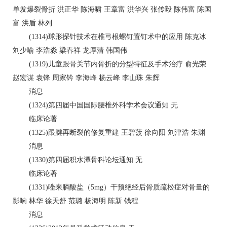
单发爆裂骨折 洪正华 陈海啸 王章富 洪华兴 张传毅 陈伟富 陈国
富 洪盾 林列
(1314)球形探针技术在椎弓根螺钉置钉术中的应用 陈克冰
刘少喻 李浩淼 梁春祥 龙厚清 韩国伟
(1319)儿童跟骨关节内骨折的分型特征及手术治疗 俞光荣
赵宏谋 袁锋 周家钤 李海峰 杨云峰 李山珠 朱辉
消息
(1324)第四届中国国际腰椎外科学术会议通知 无
临床论著
(1325)跟腱再断裂的修复重建 王碧菠 徐向阳 刘津浩 朱渊
消息
(1330)第四届积水潭骨科论坛通知 无
临床论著
(1331)唑来膦酸盐（5mg）干预绝经后骨质疏松症对骨量的
影响 林华 徐天舒 范璐 杨海明 陈新 钱程
消息