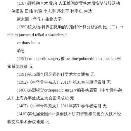
(1387)颈椎融合术后9年人工椎间盘置换术后恢复节段活动
一例报告 田伟 韩骁 李志宇 茅剑平 孙宇庆 何达
蒙太因（华佗）生物力学
(1389)植入物-骨界面微动的试验和计算分析的对比（二） ta
rala m janssen d telkal a waanders d
verdonschot n
消息
(1391)orthopaedic surgery被medline/pubmed/index medicus检
索系统收录 无
(1391)第15届全国足踝外科学术大会通知 无
(1392)《中华骨科杂志》2011年第31卷主题词索引 无
(1406)热烈祝贺orthopaedic surgery编委换届暨《中华骨科杂
志》上海办事处成立大会圆满成功 无
(1407)《中华骨科杂志》2011年第31卷作者索引 无
(1410)第七届全国pldd微创技术讲习班暨椎间盘介入技术经
验交流学术会议通知 无