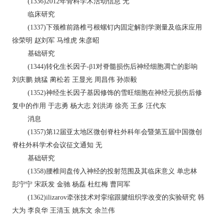
(1336)2012年骨科学术活动信息 无
临床研究
(1337)下颈椎前路椎弓根螺钉内固定解剖学测量及临床应用
徐荣明 赵刘军 马维虎 朱彦昭
基础研究
(1344)转化生长因子-β1对脊髓损伤后神经细胞凋亡的影响
刘庆鹏 姚猛 蔺松若 王显光 周昌伟 孙崇毅
(1352)神经生长因子基因修饰的雪旺细胞在神经元损伤后修
复中的作用 于志勇 杨大志 刘洪涛 徐亮 王多 汪代东
消息
(1357)第12届亚太地区微创脊柱外科年会暨第五届中国微创
脊柱外科学术会议征文通知 无
基础研究
(1358)腰椎间盘传入神经的投射范围及其临床意义 单忠林
彭宁宁 宋跃发 金驰 杨磊 杜红梅 曹同军
(1362)ilizarov牵张技术对挛缩跟腱组织学改变的实验研究 韩
大为 李良华 王清玉 姚东文 余兰伟