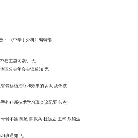
击： 《中华手外科》编辑部
27卷主题词索引 无
东地区分会年会会议通知 无
血管骨移植治疗和效果的认识 汤锦波
与手外科新技术学习班会议纪要 劳杰
骨不连 陈波 陈振兵 杜远立 王华 乐锦波
习班通知 无