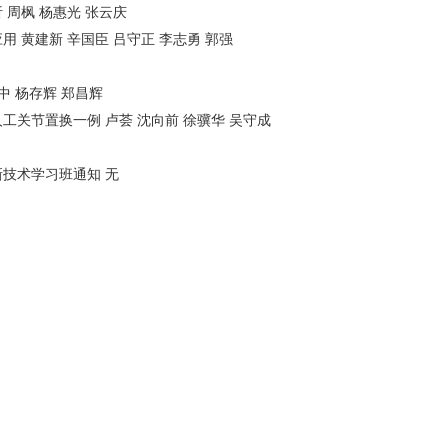
 周枫 杨惠光 张云庆
 黄建新 辛国臣 吕守正 李志勇 郭强
中 杨存辉 郑昌辉
工关节置换一例 卢荟 沈向前 徐骥华 吴守成
新技术学习班通知 无