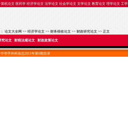
|
|
|
|
|
|
|
|
计算机论文
医药学
经济学论文
法学论文
社会学论文
文学论文
教育论文
理学论文
工学
置：
论文大全网
>>
经济学论文
>>
财务税收论文
>>
财政研究论文
>> 正文
研究论文
财税法规论文
财政政策论文
中华手外科杂志2011年第6期目录