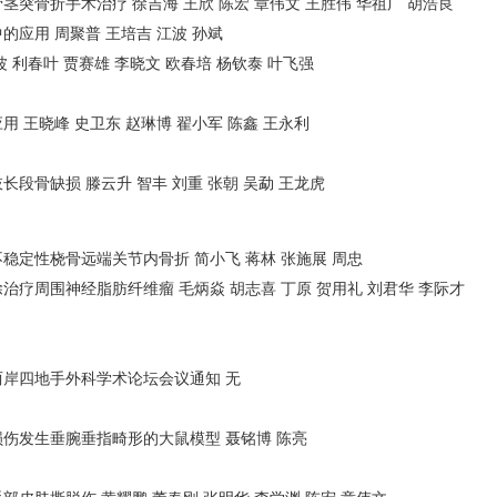
突骨折手术治疗 徐吉海 王欣 陈宏 章伟文 王胜伟 华祖广 胡浩良
应用 周聚普 王培吉 江波 孙斌
 利春叶 贾赛雄 李晓文 欧春培 杨钦泰 叶飞强
 王晓峰 史卫东 赵琳博 翟小军 陈鑫 王永利
段骨缺损 滕云升 智丰 刘重 张朝 吴勐 王龙虎
稳定性桡骨远端关节内骨折 简小飞 蒋林 张施展 周忠
疗周围神经脂肪纤维瘤 毛炳焱 胡志喜 丁原 贺用礼 刘君华 李际才
两岸四地手外科学术论坛会议通知 无
伤发生垂腕垂指畸形的大鼠模型 聂铭博 陈亮