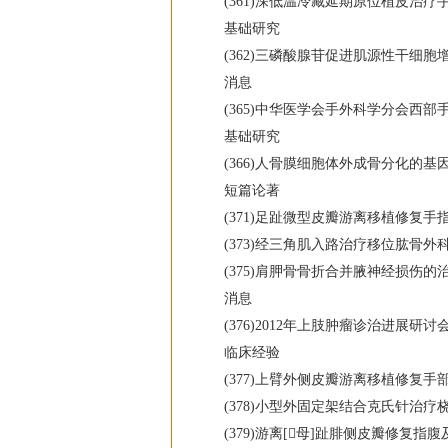
(361)深低温冷藏延期原位植皮治疗手部
基础研究
(362)三磷酸腺苷促进肌源性干细胞增殖
消息
(365)中华医学会手外科学分会西部
基础研究
(366)人骨膜细胞体外成骨分化的基因表
短篇论著
(371)足趾微型皮瓣游离移植修复手指掌
(373)经三角肌入路治疗移位肱骨外科颈
(375)肩胛骨骨折合并腋神经损伤的治疗
消息
(376)2012年上肢肿瘤诊治进展研讨
临床经验
(377)上臂外侧皮瓣游离移植修复手部皮
(378)小型外固定架结合克氏针治疗桡骨
(379)游离[母]趾腓侧皮瓣修复指腹