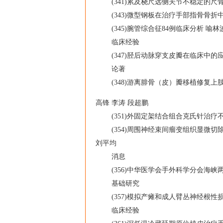
(341)累及桡尺远侧关节不稳定的尺骨茎
(343)微型钢板在治疗手部指骨骨折中的
(345)腕管综合征84例临床分析 喻林波
临床经验
(347)胫后动脉穿支皮瓣在临床中的应用
论著
(348)游离腓骨（皮）瓣移植修复上肢长
高锋 李涛 段超鹏
(351)外固定架结合组合克氏针治疗不
(354)周围神经束间瘤变组织显微切除治
刘平均
消息
(356)中华医学会手外科学分会海峡
基础研究
(357)模拟产瘫和成人臂丛神经根性损
临床经验