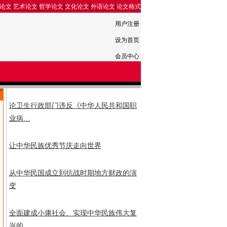
|
|
|
|
|
论文
艺术论文
哲学论文
文化论文
外语论文
论文格式
用户注册
设为首页
会员中心
论卫生行政部门违反《中华人民共和国职
业病…
让中华民族优秀节庆走向世界
从中华民国成立到抗战时期地方财政的演
变
全面建成小康社会、实现中华民族伟大复
兴的…