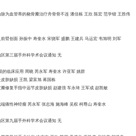
脉为血管蒂的桡骨瓣治疗舟骨骨不连 潘佳栋 王欣 陈宏 范学锴 王胜伟
臂创面 孙振中 寿奎水 宋骁军 盛鹏 王建兵 马运宏 韦旭明 刘军
区第三届手外科学术会议通知 无
的临床应用 周晓 芮永军 寿奎水 许亚军 姚群
皮肤缺损 王凯 梁富旭 蒋国栋
瓣修复手指中远节皮肤缺损 赵建强 车永琦 王军成 赵凯敏
痛性神经瘤 芮永军 张志海 施海峰 吴权 柯尊山 寿奎水
区第九届手外科学术会议通知 无