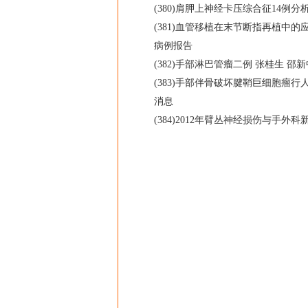
(380)肩胛上神经卡压综合征14例分析
(381)血管移植在末节断指再植中的应用
病例报告
(382)手部淋巴管瘤二例 张桂生 邵新
(383)手部伴骨破坏腱鞘巨细胞瘤行人
消息
(384)2012年臂丛神经损伤与手外科