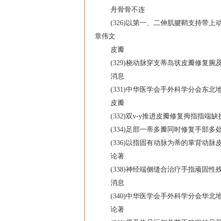
舟骨骨不连
(326)以第一、二伸肌腱鞘支持带上动
章伟文
皮瓣
(329)桡动脉穿支蒂岛状皮瓣修复腕及前
消息
(331)中华医学会手外科学分会东北地
皮瓣
(332)双v-y推进皮瓣修复拇指指端缺损
(334)足部一蒂多瓣同时修复手部多处
(336)以指固有动脉为蒂的掌背动脉皮
论著
(338)神经端侧缝合治疗手指顽固性残端
消息
(340)中华医学会手外科学分会华北地
论著