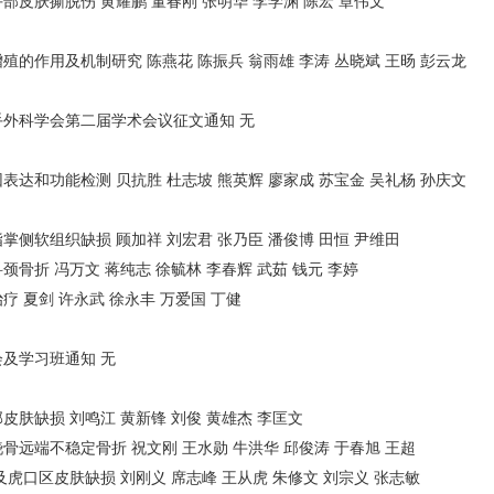
皮肤撕脱伤 黄耀鹏 董春刚 张明华 李学渊 陈宏 章伟文
的作用及机制研究 陈燕花 陈振兵 翁雨雄 李涛 丛晓斌 王旸 彭云龙
手外科学会第二届学术会议征文通知 无
达和功能检测 贝抗胜 杜志坡 熊英辉 廖家成 苏宝金 吴礼杨 孙庆文
侧软组织缺损 顾加祥 刘宏君 张乃臣 潘俊博 田恒 尹维田
骨折 冯万文 蒋纯志 徐毓林 李春辉 武茹 钱元 李婷
 夏剑 许永武 徐永丰 万爱国 丁健
会及学习班通知 无
肤缺损 刘鸣江 黄新锋 刘俊 黄雄杰 李匡文
远端不稳定骨折 祝文刚 王水勋 牛洪华 邱俊涛 于春旭 王超
及虎口区皮肤缺损 刘刚义 席志峰 王从虎 朱修文 刘宗义 张志敏