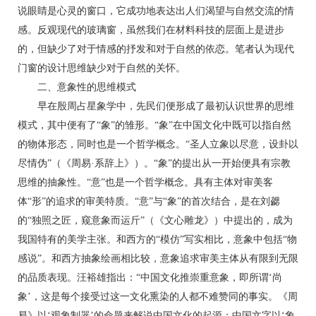
说眼睛是心灵的窗口，它成功地表达出人们渴望与自然交流的情
感。反观现代的玻璃窗，虽然我们在材料科技的层面上是进步
的，但缺少了对于情感的抒发和对于自然的依恋。笔者认为现代
门窗的设计思维缺少对于自然的关怀。
二、意象性的思维模式
早在殷周占星象学中，先民们便形成了最初认识世界的思维
模式，其中便有了“象”的雏形。“象”在中国文化中既可以指自然
的物体形态，同时也是一个哲学概念。“圣人立象以尽意，设卦以
尽情伪”（《周易·系辞上》）。“象”的提出从一开始便具有宗教
思维的抽象性。“意”也是一个哲学概念。具有主体对审美客
体“形”的追求的审美特质。“意”与“象”的首次结合，是在刘勰
的“独照之匠，窥意象而运斤”（《文心雕龙》）中提出的，成为
我国特有的美学主张。和西方的“模仿”写实相比，意象中包括“物
感说”。和西方抽象绘画相比较，意象追求审美主体从有限到无限
的品质表现。汪裕雄指出：“中国文化推崇重意象，即所谓‘尚
象’，这是每个接受过这一文化熏染的人都不难赞同的事实。《周
易》以‘观象制器’的命题来解说中国文化的起源；中国文字以‘象