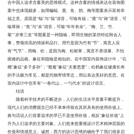
合中国人追求含蓄美的思维模式。这种含蓄的情感表达在装饰图
案中也体现颇多，如用蝙蝠、鹿、鱼、鹊、梅等图案表示富裕幸
福之意。原因是“蝠”与“福”谐音，可喻有福；“鹿”与“禄”谐音，可
喻厚禄；“鱼”与“余”谐音，可喻“年年有余”。“梅、兰、竹、
菊”“岁寒三友”等图案是一种隐喻，即用生物的某些特征附会人
事，赞颂崇高的情操和品行。用竹是因为竹有“节”，寓意人应
有“气节”，用梅、松，是因为梅、松耐寒，寓意不畏强暴、不怕
困难的品格。象征和隐喻是相似的。在中国室内装饰设计中，“石
榴”象征“多子多孙”；“鸳鸯”象征“夫妻恩爱”；松鹤象征健康长寿
的手法极为常见，都是托物寄情寄志，用以表达美好的意思。在
室内设计中也常有“一卷代山，一勺代水”的设计语言。
结语
随着科学技术的不断进步，人们的生活水平质量不断提升，
现代人们的消费观念已经不单单停留在其所具有的使用价值上。
换句话说人们首要追求的早已不是使用价值，相反“象征价值”上
升为人们追求的主要对象。人们愈来愈重视设计艺术精神层面的
价值和情感意义。诚然，西方的设计思维的确给予了我们很多启