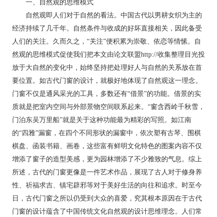
一、自然观的思维模式
自然观即人们对于自然的看法。中国古代以男耕女织为主的
经济持续了几千年。自然条件与收成的好坏直接相关，因此备受
人们的关注。久而久之，“关注”便积累为崇敬、依恋等情愫。自
然观的思维模式促使我们把本文由论文联盟http://收集整理目光投
放于大自然的变化中，始终坚持把处理好人与自然的关系放在首
要位置。如古代门窗的设计，就极好地体现了自然观这一理念。
门窗不仅是通风采光的工具，多数还有“借景”的功能。借景的实
质就是把室内空间与外部景物空间联系起来。“窗含西岭千秋雪，
门泊东吴万里船”就是关于这种功能最为精彩的写照。如江南
的“四雅”漏窗，在四个不同形状的漏窗中，依次塑有古琴、围棋
棋盘、函装书籍、画卷，这些富有鲜明文化特色的图案内容不仅
增添了窗子的造型美感，更为园林增添了不少雅致的气息。综上
所述，古代的门窗更像是一件艺术作品，展现了古人对于修身养
性、祈福求吉、镇宅辟邪等对于美好生活的向往和追求。时至今
日，古代门窗之所以仍受到大众的喜爱，究其根本原因在于古代
门窗的设计蕴含了中国传统文化自然观的设计思维理念。人们常