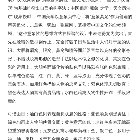
形’为基础推衍出自己的构字法；中医倡言‘藏象’之学；天文历法
讲‘现象授时’；中国美学以意象为中心，将‘意象具足’作为普遍的
审美追求……意象，犹如一张巨网，笼括着中国文化的全幅领
域。”这种意象性的思维方式在脸谱的设计中表达得尤为突出，首
先在脸谱的造型创作上，完全打破了日常生活中人们对于脸的认
识。大胆将眉窝、眼窝、鼻窝和嘴等面部器官给以充分的变形夸
张，不惜以脱离形似的造型手法以达不似之似的化境。其次在色
彩的运用上，大胆将面部化妆的肤色予以强烈夸张的色彩表现，
以单纯色彩黑、红、白、黄、绿、蓝等涂面，充分体现了色彩的
意象表达。如用红色描绘人物的忠勇义烈；紫色体现忠贞耿直；
黑色表达人物富有高贵品格；水白色暗寓人物生性奸诈、手段狠
毒的
可憎面目；油白色则表现自负跋扈的性格；蓝色喻意刚强勇猛；
绿色勾画出人物的侠骨义肠；黄色意示凶残；老红色多表现德高
望重的忠勇老将；瓦灰色则寓示老年枭雄；金、银二色，多用于
神、佛、鬼怪，以示其金面金身，象征虚幻之感。