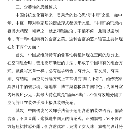
三、含蓄性的思维模式
中国传统文化百年来一贯秉承的核心思想“中庸”之道，如中
堂、中庭，即对称家居的摆放形式都源于此道。“中庸”的思想内
容博大精深，精粹之一就是和谐融洽，不偏不倚，兼而以柔制
刚，有一种中国特有的含蓄之美。这种含蓄的艺术语言主要体现
在如下两个方面：
首先，中国思维所特有的含蓄性特征体现在空间的划分上。
在空间组合时，善用循序渐进的手法，形成了中国特有的组合方
式。就像写文章一样，必有起承转合，有开头、有发展、有高
潮、有结尾，而空间分隔方式上常常讲究“隔而不断”。如传统家
具设计中的碧纱橱、落地罩、博古架都极具中国特色，为国外室
内环境所少见，其最大特点就是“隔而不断”，不但有效地分隔了
空间并且在装饰手法上极具装饰美感。
其次，中国传统的装饰手法善于运用含蓄的装饰语言。偏爱
含蓄，不喜直露，这就是中国人的情感观。正如旗袍，它不像西
方超短裙性感外露，但含蓄优雅，充满了女人味，旗袍的设计符