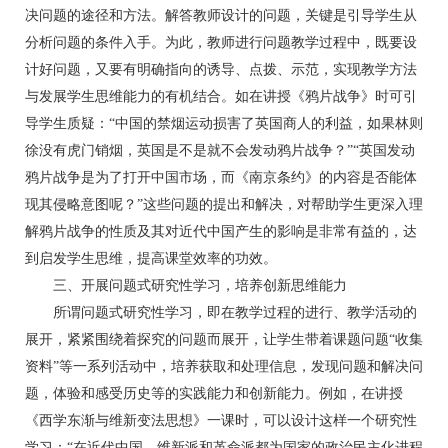
决问题的途径和方法。解答教师设计的问题，关键是引导学生从
分析问题的条件入手。为此，教师进行问题教学过程中，既要设
计好问题，又要有明确指向的诱导、点拨、示范，实现教学方法
与发展学生思维能力的有机结合。如在讲授《鸦片战争》时可引
导学生质疑：“中国的禁烟运动损害了英国商人的利益，如果林则
徐没有虎门销烟，英国是不是就不会发动鸦片战争？”“英国发动
鸦片战争是为了打开中国市场，而《南京条约》的内容是否能体
现其侵略意图呢？”这些问题的提出和解决，对帮助学生更深入理
解鸦片战争的性质及其对近代中国产生的影响是非常有益的，达
到启发学生思维，提高课堂效率的功效。
三、开展问题式研究性学习，培养创新思维能力
所谓问题式研究性学习，即在教学过程的进行、教学活动的
展开，紧紧围绕着探究的问题而展开，让学生带着课题问题“收集
资料”等一系列活动中，培养获取和处理信息，发现问题和解决问
题，体验和感受历史等的实践能力和创新能力。例如，在讲授
《西学东渐与维新变法思想》一课时，可以设计这样一个研究性
学习：“在近代中国，维新派和革命派都为国家的政治民主化进程