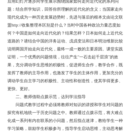
后用幻灯片逐步向学生展示围绕国家如何走向近代化的系列问
题：结合所学知识，回答你所理解的近代化的含义；当国家走向
现代化成为一种历史发展趋势时，先进与落后的根本文由论文联
盟http://收集整理本区别是什么？当时中国各种政治力量态度如
何？中国是如何走向近代化的？结果怎样？日本如何走上近代化
道路的？请结合中国的洋务运动、戊戌变法和日本明治维新比较
说明两国开始走向近代化，最终一成一败的主要原因。课堂实践
证明，一个优秀的问题情境，往往产生“一石击起千层浪”的效
果，充分调动学生思维的积极性，促进师生合作，教学合作，既
发挥了教师的主导作用，也激发了学生的主体作用，更加充分的
调动学生自主学习的积极性、主动性和创造性，使其学得更多、
更快、更好。
二、教师借助点拨示范，达到学法指导
问题式教学过程中必须将教师对知识的讲授和学生对问题的
探究有机地统一于历史问题之中。教师通过点拨示范，将大难点
化成一系列有内在联系的小问题，然后指点迷津，教给学生一种
学习策略，鼓励学生积极参与，指导学生启动思维，主动思考解