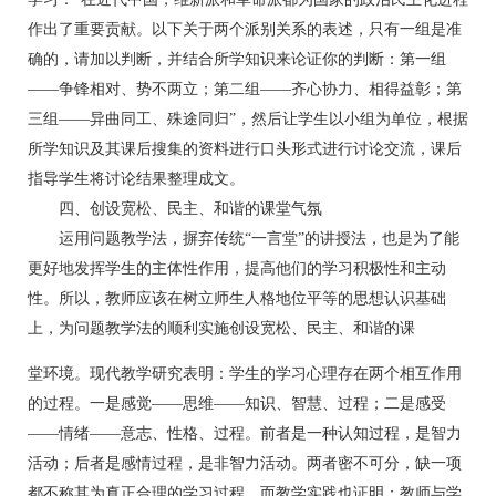
作出了重要贡献。以下关于两个派别关系的表述，只有一组是准
确的，请加以判断，并结合所学知识来论证你的判断：第一组
——争锋相对、势不两立；第二组——齐心协力、相得益彰；第
三组——异曲同工、殊途同归”，然后让学生以小组为单位，根据
所学知识及其课后搜集的资料进行口头形式进行讨论交流，课后
指导学生将讨论结果整理成文。
四、创设宽松、民主、和谐的课堂气氛
运用问题教学法，摒弃传统“一言堂”的讲授法，也是为了能
更好地发挥学生的主体性作用，提高他们的学习积极性和主动
性。所以，教师应该在树立师生人格地位平等的思想认识基础
上，为问题教学法的顺利实施创设宽松、民主、和谐的课
堂环境。现代教学研究表明：学生的学习心理存在两个相互作用
的过程。一是感觉——思维——知识、智慧、过程；二是感受
——情绪——意志、性格、过程。前者是一种认知过程，是智力
活动；后者是感情过程，是非智力活动。两者密不可分，缺一项
都不称其为真正合理的学习过程。而教学实践也证明：教师与学