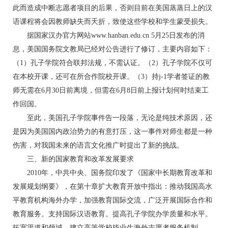
此而造成中断志愿者项目的后果，否则目前在美国蒸蒸日上的汉
语课程将会因教师缺失而夭折，致使这些学校和学生蒙受损失。
据国家汉办官方网站www.hanban.edu.cn 5月25日发布的消
息，美国国务院文教局已经对公告进行了修订，主要内容如下：
（1）孔子学院符合联邦法规，不需认证。（2）孔子学院不仅可
在本校开课，还可在所合作院校开课。（3）持j-1学者签证的教
师无需在6月30日前离境，但需在6月8日前上报计划何时结束工
作回国。
至此，美国孔子学院事件告一段落，无论是纯技术原因，还
是因为美国国内政治势力的有意打压，这一事件对师生都是一种
伤害，对我国未来的语言文化推广时提出了新的挑战。
三、新的国家教育和改革发展要求
2010年，中共中央、国务院印发了《国家中长期教育改革和
发展规划纲要》，在第十章扩大教育开放中指出：推动我国高水
平教育机构海外办学，加强教育国际交流，广泛开展国际合作和
教育服务。支持国际汉语教育。提高孔子学院办学质量和水平。
拓宽渠道和领域，建立高等学校毕业生海外志愿者服务机制。