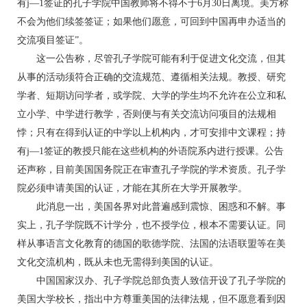
有j—1签证的孔子学院中国教师将不得不于6月30日离境。美方称
不会为他们续签签证；如果他们愿意，可回到中国再申办适当的
交流项目签证”。
这一公告称，尽管孔子学院可能有利于促进文化交流，但其
从事的活动须符合正确的交流规范、遵循相关法规。教授、研究
学者、短期访问学者，或学院、大学的学生均不允许在公立和私
立小学、中学进行教学，否则便与有关交流访问项目的法规相
悖；只有在得到认证的中学以上机构内，才可安排中文课程；持
有j—1签证的教授只能在这些机构的外语院系内进行授课。公告
还声称，目前美国国务院正在审查孔子学院的学术资质。孔子学
院必须申请美国的认证，才能在其所在大学开展教学。
此消息一出，美国各界对此普遍感到震惊、困惑和不解。事
实上，孔子学院既不计学分，也不授学位，根本不需要认证。同
样从事语言文化教育的德国的歌德学院、法国的法语联盟等在美
文化交流机构，既从未也无需得到美国的认证。
中国国家汉办、孔子学院总部负责人致信开设了孔子学院的
美国大学校长，指出中方尊重美国的法律法规，但不愿意看到因