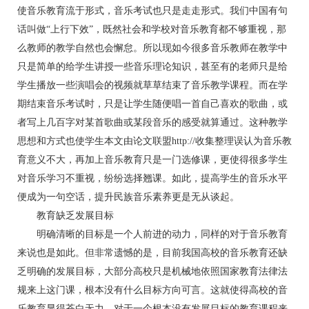
使音乐教育流于形式，音乐考试也只是走走形式。我们中国有句
话叫做“上行下效”，既然社会和学校对音乐教育都不够重视，那
么教师的教学自然也会懈怠。所以现如今很多音乐教师在教学中
只是简单的给学生讲授一些音乐理论知识，甚至有的老师只是给
学生播放一些演唱会的视频就草草结束了音乐教学课程。而在学
期结束音乐考试时，只是让学生随便唱一首自己喜欢的歌曲，或
者写上几百字对某首歌曲或某段音乐的感受就算通过。这种教学
思想和方式也使学生本文由论文联盟http://收集整理误认为音乐教
育意义不大，再加上音乐教育只是一门选修课，更使得很多学生
对音乐学习不重视，纷纷选择翘课。如此，提高学生的音乐水平
便成为一句空话，提升民族音乐素养更是无从谈起。
教育缺乏发展目标
明确清晰的目标是一个人前进的动力，同样的对于音乐教育
来说也是如此。但非常遗憾的是，目前我国高校的音乐教育还缺
乏明确的发展目标，大部分高校只是机械地依照国家教育法律法
规来上这门课，根本没有什么目标方向可言。这就使得高校的音
乐教育显得苍白无力，对于一个根本没有发展目标的教育课程来