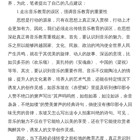
养，为此，笔者提出了自己的几点建议：
1.走出音乐教育的误区，强调音乐教育的重要性
思想是行动的源泉，只有在思想上真正深入贯彻，行动上才
会更加有力。因此，我们必须走出传统音乐教育的误区，在思想
深处真正将音乐教育重视起来。首先，要认识到音乐的魅力。音
乐之所以能够跨越国家、文化、民族、政治的鸿沟使全世界人民
产生共鸣，就在于其优美的旋律、动人的故事、深远的意境，比
如贝多芬的《欢乐颂》、莫扎特的《安魂曲》、中国的《梁祝》
等等。其次，要认识到音乐的重要作用。音乐不仅能陶冶人的情
操，提升人的文化素养，培养人的艺术气质，还能在特定情况下
诱发人的创作灵感，如苏东坡在《赤壁赋》里提及听到佛印那令
人赞不绝口的箫声写出“其声呜呜然，如怨如慕，如泣如诉，余音
袅袅，不绝如缕”的赞美箫声的经典诗句，倘使没有佛印那令人回
味无穷的音律，东坡又怎么写出这令人拍案叫绝的诗句。可见，
音乐的魅力不仅在于它能给人以美的享受，还在于它能使欣赏者
陶醉其中，诱发人的文学创作灵感。
因此，当下高校必须转变之前松弛的教育态度，真正意识到