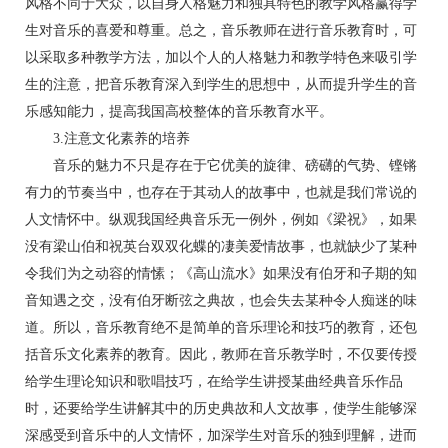
风格不同于大众，以自身人格魅力和独具特色的教学风格赢得学
生对音乐的喜爱和尊重。总之，音乐教师在进行音乐教育时，可
以采取多种教学方法，加以个人的人格魅力和教学特色来吸引学
生的注意，把音乐教育深入到学生的思想中，从而提升学生的音
乐感知能力，提高我国高校整体的音乐教育水平。
3.注意文化素养的培养
音乐的魅力不只是存在于它优美的旋律、磅礴的气势、铿锵
有力的节奏当中，也存在于其动人的故事中，也就是我们常说的
人文情怀中。纵观我国经典音乐无一例外，例如《梁祝》，如果
没有梁山伯和祝英台双双化蝶的凄美爱情故事，也就缺少了某种
令我们为之动容的情愫；《高山流水》如果没有伯牙和子期的知
音知遇之交，没有伯牙断弦之典故，也会失去某种令人痴迷的味
道。所以，音乐教育绝不是简单的音乐理论和技巧的教育，还包
括音乐文化素养的教育。因此，教师在音乐教学时，不仅要传授
给学生理论知识和歌唱技巧，在给学生讲授某曲经典音乐作品
时，还要给学生讲解其中的历史典故和人文故事，使学生能够深
深感受到音乐中的人文情怀，加深学生对音乐的独到理解，进而