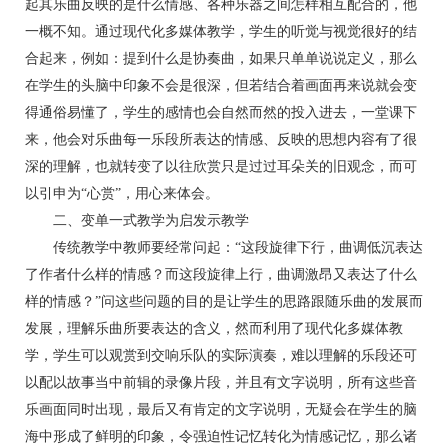
起其乐曲反映的是什么情感、各种乐器之间怎样相互配合的，他
一概不知。通过现代化多媒体教学，学生的听觉与视觉很好的结
合起来，例如：提到什么是协奏曲，如果只单单说说定义，那么
在学生的头脑中印象不会是很深，但若结合着画面再来说就会变
得通俗易懂了，学生的感情也会自然而然的投入进去，一堂课下
来，他会对乐曲每一乐段所表达的情感、反映的思想内容有了很
深的理解，也就转变了以往欣赏只是过过耳朵关的旧观念，而可
以引申为“心赏”，用心来体会。
二、变单一式教学为启发示教学
传统教学中教师要经常问起：“这段旋律下行，曲调低沉表达
了作者什么样的情感？而这段旋律上行，曲调激昂又表达了什么
样的情感？”问这些问题的目的是让学生的思路跟随乐曲的发展而
发展，理解乐曲所要表达的含义，然而利用了现代化多媒体教
学，学生可以观赏到交响乐队的实际演奏，难以理解的乐段还可
以配以故事当中前辑的录像片段，并且有文字说明，所有这些音
乐画面同时出现，最后又有肯定的文字说明，无疑会在学生的脑
海中形成了鲜明的印象，令强迫性记忆转化为情感记忆，那么诸