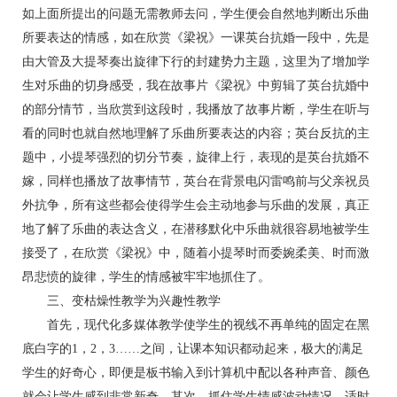
如上面所提出的问题无需教师去问，学生便会自然地判断出乐曲
所要表达的情感，如在欣赏《梁祝》一课英台抗婚一段中，先是
由大管及大提琴奏出旋律下行的封建势力主题，这里为了增加学
生对乐曲的切身感受，我在故事片《梁祝》中剪辑了英台抗婚中
的部分情节，当欣赏到这段时，我播放了故事片断，学生在听与
看的同时也就自然地理解了乐曲所要表达的内容；英台反抗的主
题中，小提琴强烈的切分节奏，旋律上行，表现的是英台抗婚不
嫁，同样也播放了故事情节，英台在背景电闪雷鸣前与父亲祝员
外抗争，所有这些都会使得学生会主动地参与乐曲的发展，真正
地了解了乐曲的表达含义，在潜移默化中乐曲就很容易地被学生
接受了，在欣赏《梁祝》中，随着小提琴时而委婉柔美、时而激
昂悲愤的旋律，学生的情感被牢牢地抓住了。
三、变枯燥性教学为兴趣性教学
首先，现代化多媒体教学使学生的视线不再单纯的固定在黑
底白字的1，2，3……之间，让课本知识都动起来，极大的满足
学生的好奇心，即便是板书输入到计算机中配以各种声音、颜色
就会让学生感到非常新奇。其次，抓住学生情感波动情况，适时