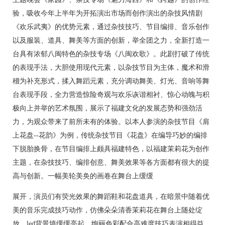
验，吸收今年上半年为开拓演出市场而创作演出的杂技风情剧
《欢乐武夷》的优势元素，通过杂技技巧、节目编排、音乐创作
以及服装、道具、舞美等方面的创新，举全团之力，全新打造一
台具有浓郁八闽特色的杂技专场《八闽欢歌》。此剧打破了传统
的表现手法，大胆使用现代元素，以杂技节目为主体，魔术和滑
稽为补充形式，揉入舞蹈元素，充分调动舞美、灯光、音响等舞
台表现手段，全力营造惊险奇观与欢乐诙谐相衬、惊心动魄与积
极向上并举的艺术氛围，展示了福建文化的发展态势和强劲活
力，为观众带来了前所未有的体验。以本人参演的杂技节目《肩
上花盘--花韵》为例，传统杂技节目《花盘》在编导巧妙的编排
下脱胎换骨，在节目编排上颇具福建特色，以福建茉莉花为创作
主题，在杂技技巧、编排创意、舞美效果等各方面都有很大的提
高与创新。一幅美轮美奂的画卷在舞台上缓缓
展开，演员们有荧光效果的舞蹈鞋和花盘道具，在暗景中随着优
美的音乐完成技巧动作，仿佛朵朵清香茉莉花在舞台上随处绽
放，led背景墙缓缓亮起，绚丽色彩配合高难度技巧表演相得益