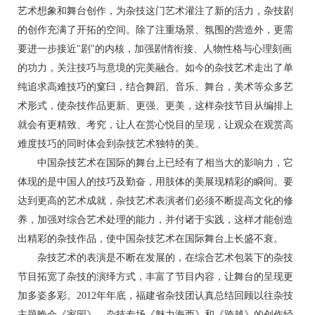
艺术想象和舞台创作，为杂技这门艺术灌注了新的活力，杂技剧
的创作充满了开拓的空间。除了注重场景、氛围的营造外，更需
要进一步接近"剧"的内核，加强剧情衔接、人物性格与心理刻画
的功力，关注技巧与意境的完美融合。如今的杂技艺术走出了单
纯追求高难技巧的窠臼，结合舞蹈、音乐、舞台，美术等众多艺
术形式，使杂技作品更新、更强、更美，这样杂技节目从编排上
就会有更精致、考究，让人在赏心悦目的呈现，让观众在观赏高
难度技巧的同时体会到杂技艺术独特的美。
中国杂技艺术在国际的舞台上已经有了相当大的影响力，它
体现的是中国人的技巧及勤奋，用肢体的美展现精彩的瞬间。要
达到更高的艺术成就，杂技艺术表演者们必须不断提高文化的修
养，加强对综合艺术处理的能力，并付诸于实践，这样才能创造
出精彩的杂技作品，使中国杂技艺术在国际舞台上长盛不衰。
杂技艺术的表演是不断在发展的，在综合艺术包装下的杂技
节目拓宽了杂技的演绎方式，丰富了节目内容，让舞台的呈现更
加多姿多彩。2012年年底，福建省杂技团认真总结回顾以往杂技
主题晚会《家园》、杂技专场《魅力海西》和《跨越》的创作经