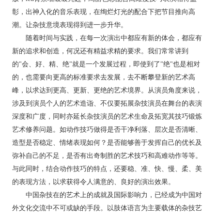
彰，出神入化的音乐表现，在绚烂灯光的配合下把节目推向高
潮。让杂技意境表现得到进一步升华。
随着时间与实践，在每一次演出中都应有新的体会，都应有
新的追求和创造，何况还有精益求精的要求。我们常常讲到
的"会、好、精、绝"就是一个发展过程，即使到了"绝"也是相对
的，也需要向更高的标准要求去发展，去不断攀登新的艺术高
峰，以求达到更高、更新、更绝的艺术境界。从演员角度来说，
涉及到演员个人的艺术造诣、不仅要拓展杂技演员在舞台的表演
深度和广度，同时亦延长杂技演员的艺术生命及拓宽其技巧锻炼
艺术修养问题。如动作技巧做得是否干净利落、层次是否清晰、
造型是否稳定、情绪表现如何？是否能够善于发挥自己的优长及
弥补自己的不足，是否有出奇制胜的艺术技巧和高难动作等等。
与此同时，结合动作技巧的特点，还要稳、准、快、慢、柔、美
的表现方法，以求获得令人满意的、良好的演出效果。
中国杂技在的艺术上的成就及国际影响力，已经成为中国对
外文化交流中不可或缺的手段。以肢体语言为主要载体的杂技艺