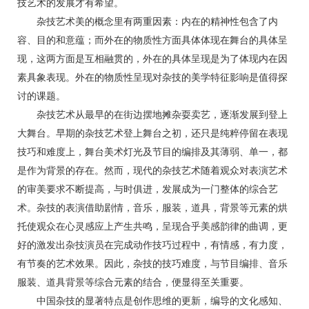
技艺术的发展才有希望。
杂技艺术美的概念里有两重因素：内在的精神性包含了内
容、目的和意蕴；而外在的物质性方面具体体现在舞台的具体呈
现，这两方面是互相融贯的，外在的具体呈现是为了体现内在因
素具象表现。外在的物质性呈现对杂技的美学特征影响是值得探
讨的课题。
杂技艺术从最早的在街边摆地摊杂耍卖艺，逐渐发展到登上
大舞台。早期的杂技艺术登上舞台之初，还只是纯粹停留在表现
技巧和难度上，舞台美术灯光及节目的编排及其薄弱、单一，都
是作为背景的存在。然而，现代的杂技艺术随着观众对表演艺术
的审美要求不断提高，与时俱进，发展成为一门整体的综合艺
术。杂技的表演借助剧情，音乐，服装，道具，背景等元素的烘
托使观众在心灵感应上产生共鸣，呈现合乎美感韵律的曲调，更
好的激发出杂技演员在完成动作技巧过程中，有情感，有力度，
有节奏的艺术效果。因此，杂技的技巧难度，与节目编排、音乐
服装、道具背景等综合元素的结合，便显得至关重要。
中国杂技的显著特点是创作思维的更新，编导的文化感知、