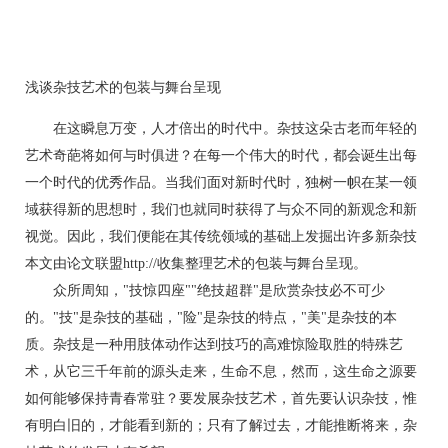
浅谈杂技艺术的包装与舞台呈现
在这瞬息万变，人才倍出的时代中。杂技这朵古老而年轻的
艺术奇葩将如何与时俱进？在每一个伟大的时代，都会诞生出每
一个时代的优秀作品。当我们面对新时代时，独树一帜在某一领
域获得新的思想时，我们也就同时获得了与众不同的新观念和新
视觉。因此，我们便能在其传统领域的基础上发掘出许多新杂技
本文由论文联盟http://收集整理艺术的包装与舞台呈现。
众所周知，"技惊四座""绝技超群"是欣赏杂技必不可少
的。"技"是杂技的基础，"险"是杂技的特点，"美"是杂技的本
质。杂技是一种用肢体动作达到技巧的高难惊险取胜的特殊艺
术，从它三千年前的源头走来，生命不息，然而，这生命之源要
如何能够保持青春常驻？要发展杂技艺术，首先要认识杂技，惟
有明白旧的，才能看到新的；只有了解过去，才能推断将来，杂