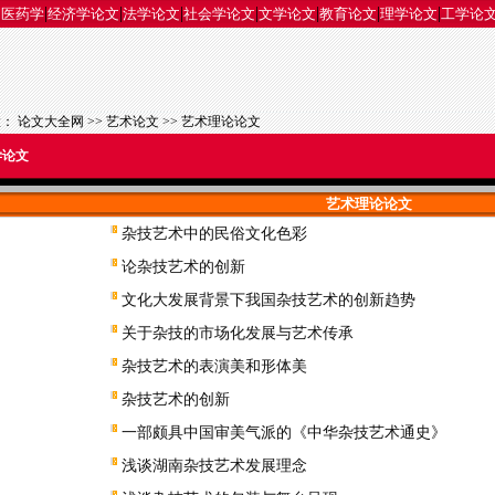
|
|
|
|
|
|
|
|
医药学
经济学论文
法学论文
社会学论文
文学论文
教育论文
理学论文
工学论
置：
论文大全网
>>
艺术论文
>>
艺术理论论文
学论文
艺术理论论文
杂技艺术中的民俗文化色彩
论杂技艺术的创新
文化大发展背景下我国杂技艺术的创新趋势
关于杂技的市场化发展与艺术传承
杂技艺术的表演美和形体美
杂技艺术的创新
一部颇具中国审美气派的《中华杂技艺术通史》
浅谈湖南杂技艺术发展理念