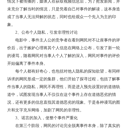
情况下被传播的，媒体人在获取视频信息后，为了抢发新闻，并
未充分了解当时的情况，只是凭着自己对事件的解读，这本身造
成了当事人无法辩解的状态，同时也给观众一个先入为主的印
象。
2、公布个人隐私，引发非理性讨论
电影中，事件主人公的竞争者在看到网民对不让座事件的评
价后，出于嫉妒心理将其个人信息在网络上公布，引发了新一轮
的谩骂，随着网民对当事人个人了解的深入，网民对事件的评价
开始偏离了事件本身。
每个人都有好奇心，也包括对他人隐私的探知欲望，有同样
诉求的网民形成一定的集群，他们开始了探寻过程，包括了解事
件当事人的隐私，网民不再理性，而是进入预先设置好的道德轨
道中，试图发现当事人不仅仅在这个事件上存在道德恶劣的情
况，还有更多的信息直指其道德恶劣的现象。于是各种谩骂的图
片和文字充斥网络，加剧了网民的非理性。
3、谣言的加入，使整个事件严重化
在第三个阶段，网民的讨论完全脱离事件本身，除了真实的