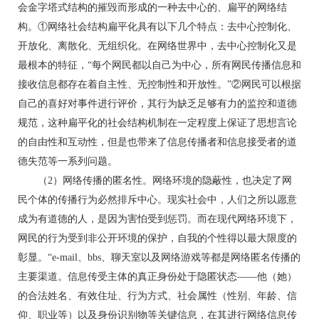
会金字塔式结构的摧毁而形成的一种去中心的、扁平的网络结
构。①网络社会结构扁平化具有以下几个特点：去中心控制化、
开放化、离散化、无组织化。在网络世界中，去中心控制化又是
最根本的特征，“每个网民都以自己为中心，所有网民传播信息和
接收信息都存在着自主性、无控制性和开放性。”②网民可以根据
自己的喜好对事件进行评价，其行为缺乏足够有力的监控和道德
规范，这种扁平化的社会结构机制在一定程度上保证了思想言论
的自由性和互动性，但是也带来了信息传播者和信息接受者的道
德失范等一系列问题。
（2）网络传播的匿名性。网络环境的隐蔽性，也决定了网
民个体的传播行为必然排斥中心。现实社会中，人们之所以愿意
成为有道德的人，是因为害怕受到惩罚。而在现代网络环境下，
网民的行为受到非公开环境的保护，自我的个性得以最大限度的
彰显。“e-mail、bbs、聊天室以及网络游戏等都是网络匿名传播的
主要渠道。信息传受主体的真正身份处于隐匿状态——他（她）
的合法姓名、有效住址、行为方式、社会属性（性别、年龄、信
仰、职业等）以及身份识别物等关键信息，在其进行网络信息传