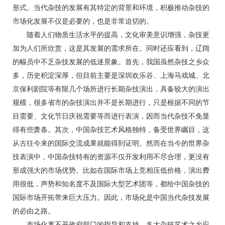
形式。当代杂技的发展有其特定的背景和环境，积极推动杂技的
市场化发展不仅是必要的，也是非常迫切的。
随着人们物质生活水平的提高，文化审美意识增强，杂技更
加为人们所欣赏，这是其发展的需求所在。同时还应看到，辽阔
的幅员中不乏杂技发展的低迷景象。首先，我国虽然杂技之乡众
多，历史积淀深厚，但目前主要是深圳欢乐谷、上海马戏城、北
京保利剧院等有限几个场所进行长期杂技演出，具备较大的演出
规模，很多省市的杂技演出并不是长期进行，只是根据不同的节
目需要、文化节日庆祝需要等而进行表演，因而当代杂技不免显
得有些萧条。其次，中国杂技艺术风格独特，备受世界瞩目，这
从古往今来的国际交流成果就能得到证明。然而在当今的世界杂
技表演中，中国杂技特有的资源不仅开发利用不尽合理，更没有
形成强大的市场优势。比如在国际市场上竞相压低价格，演出费
用很低，声势和知名度不及国际大型艺术团等，都给中国杂技的
国际市场开拓带来巨大压力。因此，市场化是中国当代杂技发展
的必由之路。
市场化离不开政府部门的指导和支持。各大杂技艺术之乡应