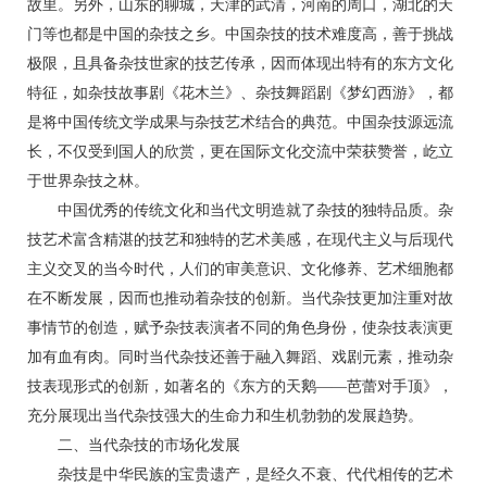
故里。另外，山东的聊城，天津的武清，河南的周口，湖北的天
门等也都是中国的杂技之乡。中国杂技的技术难度高，善于挑战
极限，且具备杂技世家的技艺传承，因而体现出特有的东方文化
特征，如杂技故事剧《花木兰》、杂技舞蹈剧《梦幻西游》，都
是将中国传统文学成果与杂技艺术结合的典范。中国杂技源远流
长，不仅受到国人的欣赏，更在国际文化交流中荣获赞誉，屹立
于世界杂技之林。
中国优秀的传统文化和当代文明造就了杂技的独特品质。杂
技艺术富含精湛的技艺和独特的艺术美感，在现代主义与后现代
主义交叉的当今时代，人们的审美意识、文化修养、艺术细胞都
在不断发展，因而也推动着杂技的创新。当代杂技更加注重对故
事情节的创造，赋予杂技表演者不同的角色身份，使杂技表演更
加有血有肉。同时当代杂技还善于融入舞蹈、戏剧元素，推动杂
技表现形式的创新，如著名的《东方的天鹅——芭蕾对手顶》，
充分展现出当代杂技强大的生命力和生机勃勃的发展趋势。
二、当代杂技的市场化发展
杂技是中华民族的宝贵遗产，是经久不衰、代代相传的艺术