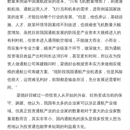
数量来倒逼中国通航政策的改革。“只有飞机数量增加了，刺激通
航机场、通航运营人才、飞行员和机务的需求，进而倒逼国家政
策的改革，才能拉动整个行业的发展。”但是，他也承认，基础设
施、人才、政策环境等因素得不到改进，也很难使飞机数量大幅
度增加。虽然目前我国通航发展的阶段是产业资本大规模进入的
有利时机，但资本进入通用航空领域，不能做大而全、小而全，
而应集中专业力量，瞄准产业链某个环节，做深做大。因为通航
投资项目效益产出时间长达3到5年，甚至更长时间，所以在为投
资人做通航公司筹建顾问时，梁德好会根据资本实力来做相应规
模的通航公司筹建方案。“现阶段我国通航产业机遇多，但是风险
也很大，运营难见利好，前期都是输血存活，充分发展还需要时
间。”
梁德好目睹过一些投资人从开始的兴奋、狂热变成当前的保
守、踌躇。他认为，我国有太多的企业家可以涉足通航产业领
域。但真正投资通航产业的企业家的数量相对于庞大的企业家数
量基数而言，其实非常小。国内通航热的源头是很多投资人想当
然地认为投资通也能带来短期的利益最大化。