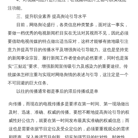
注功能。
三、提升职业素养 提高舆论引导水平
目前，网络舆论盛行，各类信息种类繁多，面对这一事实，
要做一档优秀的电视新闻栏目实在无法对其视而不见，因此必须
要借助电视传媒的特点做出适当应对，这样才能够有效地吸引注
意力并提高节目的传播水平及增强舆论引导能力。这也是坚持党
的新闻事业宗旨、履行新闻工作者使命的必然要求，同时也是落
实“三贴近”要求、增强新闻宣传吸引力及感染力的重要途径。传
统媒体怎样注重与实现对网络舆情的表述与引导，这注定是一个
不可回避的巨大任务。
以往的传播通常都是事后的滞后传播或是单
向传播，而现在的电视传播多是要求在第一时间、第一现场做出
及时、迅速、准确、权威的传播。要想不断地提高舆论引导的权
威性好公信力，就要在第一时间发布最真实准确的权威信息；而
这也是需要依据节目定位及受众定位的，必须要重视观众的需求
和呼声，深入推进节目创新，切实加强节目的针对性、时效性、