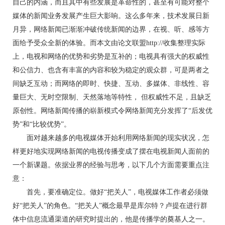
自己的内涵，而且其中有些发展是革命性的，甚至有可能对整个
媒体的新闻业务发展产生巨大影响。这么多年来，技术发展日新
月异，网络新闻已渐渐冲破传统新闻的边界，在视、听、感等方
面给予受众全新的体验。而本文由论文联盟http://收集整理实际
上，电视和网络的优势和劣势是互补的；电视具有强大的权威性
和公信力、也含有丰富的内容和较为稳定的观众群，可是两者之
间缺乏互动；而网络的即时、快捷、互动、多媒体、非线性、容
量巨大、无时空限制、天然落地等特性， 但权威性不足，且缺乏
原创性。网络新闻传播的崭新模式令网络新闻充分发挥了“后发优
势”和“比较优势”。
面对越来越多的电视媒体开始利用网络新闻的现实状况，怎
样更好地实现网络新闻的电视传播变成了摆在电视新闻人面前的
一个新课题。依据业界的经验与思考，以下几个方面需要重点注
意：
首先，要准确定位。做好“把关人”，电视媒体工作者必须做
好“把关人”的角色。“把关人”概念最早是库尔特？卢提在进行群
体中信息流通渠道的研究时提出的，他是传播学的奠基人之一。