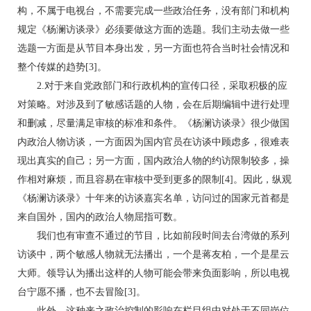
构，不属于电视台，不需要完成一些政治任务，没有部门和机构
规定《杨澜访谈录》必须要做这方面的选题。我们主动去做一些
选题一方面是从节目本身出发，另一方面也符合当时社会情况和
整个传媒的趋势[3]。
2.对于来自党政部门和行政机构的宣传口径，采取积极的应
对策略。对涉及到了敏感话题的人物，会在后期编辑中进行处理
和删减，尽量满足审核的标准和条件。《杨澜访谈录》很少做国
内政治人物访谈，一方面因为国内官员在访谈中顾虑多，很难表
现出真实的自己；另一方面，国内政治人物的约访限制较多，操
作相对麻烦，而且容易在审核中受到更多的限制[4]。因此，纵观
《杨澜访谈录》十年来的访谈嘉宾名单，访问过的国家元首都是
来自国外，国内的政治人物屈指可数。
我们也有审查不通过的节目，比如前段时间去台湾做的系列
访谈中，两个敏感人物就无法播出，一个是蒋友柏，一个是星云
大师。领导认为播出这样的人物可能会带来负面影响，所以电视
台宁愿不播，也不去冒险[3]。
此外，这种来之政治控制的影响在栏目组中对处于不同岗位