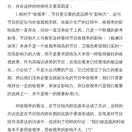
分。存在这样的特殊性主要原因是：
1.相对于“收视率”，节目更注重的是品牌与“影响力”，这与
节目的定位与价值观相关联。在媒介生产的过程中，收视率的影
响虽然一直存在，但却一直没有处于上风，只是一个附属的参考
标准。节目制片人马敬军这样看待节目收视率的影响：《杨澜访
谈录》本身不是一个收视率很高的节目，卫视也希望我们采到一
些高影响力的人物，而不是要求跟快乐大本营一样取得极好的收
视效果。作为高端访谈类的节目，在现在看来已经逐渐的被边缘
化，小众化了，不是大众消费的产品，它已经度过了自己的黄金
期。所以我们没有必要去跟娱乐化的节目争收视率，我们只需要
维持住一定的收视率，来保证影响力。所以收视率只是我们看重
的选择之一，并不是唯一的衡量标准[3]。
对收视率的看法，在节目组内部也基本达成了共识，这样的
共识也是在节目组内部长期的实践中逐渐形成的。在笔者对节目
组导演君达的访谈中，也得到了同样的印证：“我们做选题的时候
基本不参照收视率，受收视率的影响不大。[7]”