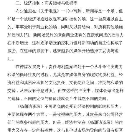
二、经济控制：商务指标与收视率
布尔迪厄在《关于电视》一书中写到，新闻界是一个场，但
却是一个被经济场通过收视率加以控制的场。这一自身难以自主
的、牢牢受制于商业化的场，同时又以其结构，对所有其他场施
加控制力[5]。新闻场受到的来自商业逻辑的直接或间接的控制力
在不断增强，这种逐渐增强的控制力也对新闻场的自主性构成了
威胁。在这样的威胁下，越来越多的媒体开始选择了妥协与退
让。
在传媒发展史上，责任与利益始终处于一个从斗争冲突走向
和谐的循环往复的过程，尤其是在媒体自身的现实物质利益、经
济利益和其所应承担的文化责任、文化使命之间，冲突与和谐的
交替，从来没有停息过[6]。但在这样的冲突中，媒体会做出怎样
的选择，不同的定位与价值观就会产生截然不同的走向。
《杨澜访谈录》不可避免的会受到经济控制的影响和压力，
主要体现在两个方面，一是收视率的压力，其次是来自公司经营
部门的商务指标的压力。但是，经济控制在《杨澜访谈录》的作
用力又存在一定的特殊性，这与其他以市场为导向的节目有所区