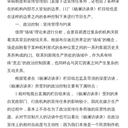
审稿制度和宣传管理部门直接下达宣传任务外，还包括了各种潜
在的机构内部尽人皆知的边界。[1]”《杨澜访谈录》栏目组也是
在这样的边界之内的各种控制下来进行节目生产。
一、政治控制：宣传管理与约束
借用“场域”理论来进行分析，会更容易透过复杂的机构关联
看清其背后的错综关系。根据布尔迪厄所界定的“场域”的概念，
场是由附着于某种权利形式的各种位置之间的一系列客观历史关
系所构成的[2]。联系到新闻生产所处的场域中，作为具有特
殊“意志”的政治控制因素，也同样会与其它因素之间产生复杂的
互动关系。
根据笔者在《杨澜访谈录》栏目组总监及导演的深度访谈，
《杨澜访谈录》所受到的政治控制主要有下属特点：
1.相对电视台直属的栏目组来说，《杨澜访谈录》受到的来
自党政部门、行政机构的宣传任务的影响较小。因此在媒介生产
的过程中，基本上不存在为了政治宣传任务而做的应景性的选
题。从对节目制片人的访谈中也可以看出《杨澜访谈录》在政治
宣传上的相对自由度与主动性：因为我们本身是一个民营制作机