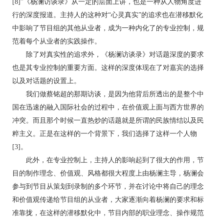
[8]”《杨澜访谈录》从一定的层面上讲，也是一种从人物角度进
行的深度报道。主持人的这种对“心灵真实”的追求也在潜移默化
中影响了节目组的其他从业者，成为一种内化了的专业控制，规
范着每个从业者的实践操作。
除了对真实性的追求外，《杨澜访谈录》对话题深度的要求
也是其专业控制的重要方面。这样的深度体现在了对嘉宾的选择
以及对话题的设置上。
我们做蔡铭超的那期访谈，是因为他背后所透出的是整个中
国在迅速的融入国际社会的过程中，在价值观上面与西方世界的
冲突。而且那个时候一直热炒的话题就是所谓的民族情结以及民
粹主义。正是在这样的一个背景下，我们选择了这样一个人物
[3]。
此外，在专业控制上，主持人的影响起到了很大的作用，节
目的制作理念、价值观、风格都很大程度上由杨澜主导，杨澜会
参与到节目从策划到录制的多个环节，并在讨论中将自己的理念
和价值观传递给节目组的从业者，大家逐渐向着杨澜的要求和标
准靠拢，在这样的潜移默化中，节目内部的职业理念、操作规范