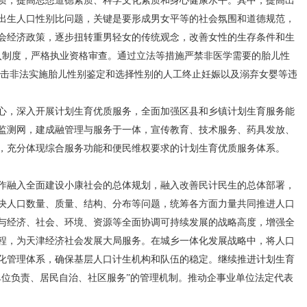
，提高思想道德素质、科学文化素质和身心健康水平。其中，提高出
出生人口性别比问题，关键是要形成男女平等的社会氛围和道德规范，
会经济政策，逐步扭转重男轻女的传统观念，改善女性的生存条件和生
入制度，严格执业资格审查。通过立法等措施严禁非医学需要的胎儿性
打击非法实施胎儿性别鉴定和选择性别的人工终止妊娠以及溺弃女婴等违
，深入开展计划生育优质服务，全面加强区县和乡镇计划生育服务能
监测网，建成融管理与服务于一体，宣传教育、技术服务、药具发放、
，充分体现综合服务功能和便民维权要求的计划生育优质服务体系。
融入全面建设小康社会的总体规划，融入改善民计民生的总体部署，
决人口数量、质量、结构、分布等问题，统筹各方面力量共同推进人口
与经济、社会、环境、资源等全面协调可持续发展的战略高度，增强全
程，为天津经济社会发展大局服务。在城乡一体化发展战略中，将人口
化管理体系，确保基层人口计生机构和队伍的稳定。继续推进计划生育
单位负责、居民自治、社区服务”的管理机制。推动企事业单位法定代表