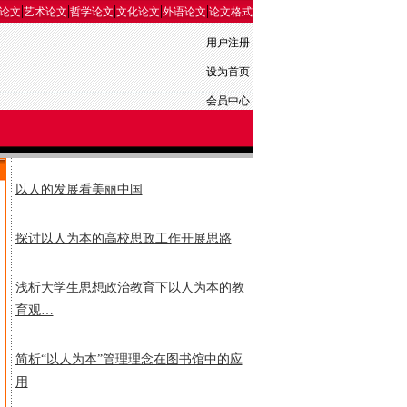
|
|
|
|
|
论文
艺术论文
哲学论文
文化论文
外语论文
论文格式
用户注册
设为首页
会员中心
以人的发展看美丽中国
探讨以人为本的高校思政工作开展思路
浅析大学生思想政治教育下以人为本的教
育观…
简析“以人为本”管理理念在图书馆中的应
用