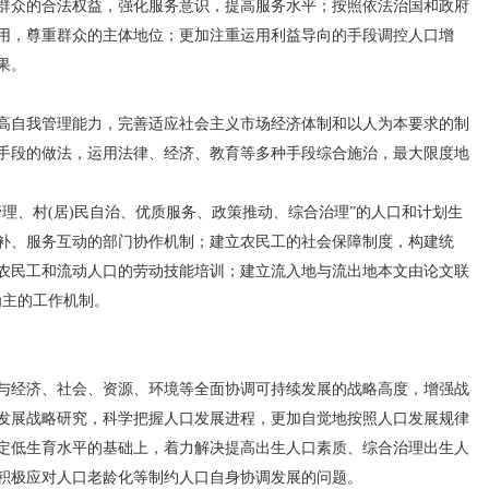
众的合法权益，强化服务意识，提高服务水平；按照依法治国和政府
用，尊重群众的主体地位；更加注重运用利益导向的手段调控人口增
果。
自我管理能力，完善适应社会主义市场经济体制和以人为本要求的制
手段的做法，运用法律、经济、教育等多种手段综合施治，最大限度地
、村(居)民自治、优质服务、政策推动、综合治理”的人口和计划生
补、服务互动的部门协作机制；建立农民工的社会保障制度，构建统
农民工和流动人口的劳动技能培训；建立流入地与流出地本文由论文联
理为主的工作机制。
经济、社会、资源、环境等全面协调可持续发展的战略高度，增强战
发展战略研究，科学把握人口发展进程，更加自觉地按照人口发展规律
定低生育水平的基础上，着力解决提高出生人口素质、综合治理出生人
积极应对人口老龄化等制约人口自身协调发展的问题。