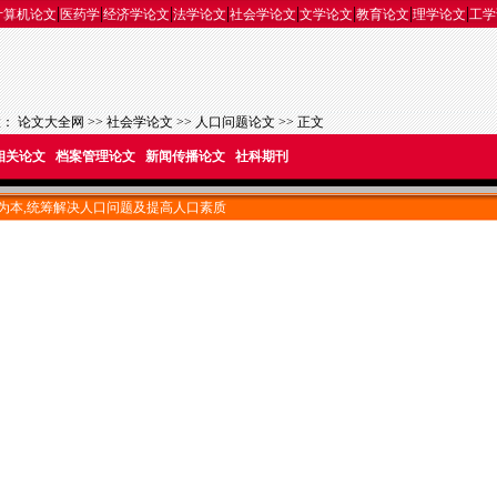
|
|
|
|
|
|
|
|
计算机论文
医药学
经济学论文
法学论文
社会学论文
文学论文
教育论文
理学论文
工学
置：
论文大全网
>>
社会学论文
>>
人口问题论文
>> 正文
相关论文
档案管理论文
新闻传播论文
社科期刊
为本,统筹解决人口问题及提高人口素质