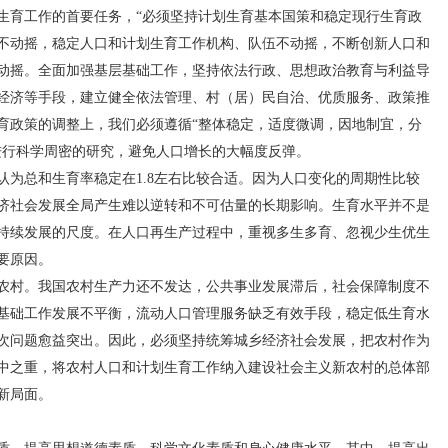
育工作的首要任务，“必须坚持计划生育基本国策和稳定现行生育政
不动摇，稳定人口和计划生育工作机构、队伍不动摇，不断创新人口和
动摇。全面加强基层基础工作，坚持依法行政、思想政治教育与利益导
经济等手段，建立健全依法管理、村（居）民自治、优质服务、政策推
育政策的调整上，我们必须遵循“整体稳定，适度微调，因地制宜，分
进行科学周密的研究，避免人口增长的大幅度反弹。
总和生育率稳定在1.8左右比较合适。因为人口变化的周期性比较
济社会发展全局产生难以逆转和不可估量的长期影响。生育水平并不是
持续发展的尺度。在人口再生产过程中，重视多生多育、忽视少生优生
要原因。
村。我国农村生产力还不发达，公共事业发展滞后，社会保障制度不
基础工作发展不平衡，流动人口管理服务缺乏有效手段，稳定低生育水
次问题愈益突出。因此，必须坚持统筹城乡经济社会发展，把农村作为
中之重，将农村人口和计划生育工作纳入建设社会主义新农村的总体部
新局面。