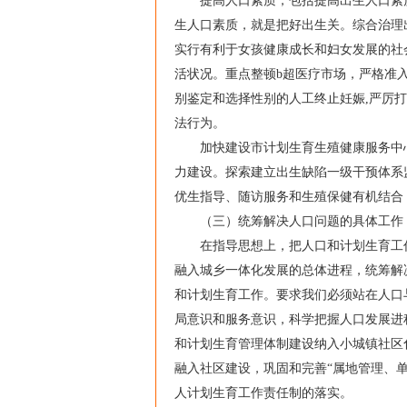
提高人口素质，包括提高出生人口素质
生人口素质，就是把好出生关。综合治理
实行有利于女孩健康成长和妇女发展的社
活状况。重点整顿b超医疗市场，严格准
别鉴定和选择性别的人工终止妊娠,严厉
法行为。
加快建设市计划生育生殖健康服务中心
力建设。探索建立出生缺陷一级干预体系
优生指导、随访服务和生殖保健有机结合
（三）统筹解决人口问题的具体工作
在指导思想上，把人口和计划生育工作
融入城乡一体化发展的总体进程，统筹解
和计划生育工作。要求我们必须站在人口
局意识和服务意识，科学把握人口发展进
和计划生育管理体制建设纳入小城镇社区
融入社区建设，巩固和完善“属地管理、
人计划生育工作责任制的落实。