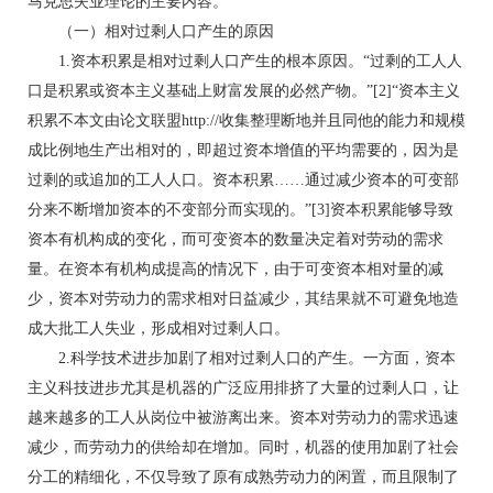
马克思失业理论的主要内容。
（一）相对过剩人口产生的原因
1.资本积累是相对过剩人口产生的根本原因。“过剩的工人人
口是积累或资本主义基础上财富发展的必然产物。”[2]“资本主义
积累不本文由论文联盟http://收集整理断地并且同他的能力和规模
成比例地生产出相对的，即超过资本增值的平均需要的，因为是
过剩的或追加的工人人口。资本积累……通过减少资本的可变部
分来不断增加资本的不变部分而实现的。”[3]资本积累能够导致
资本有机构成的变化，而可变资本的数量决定着对劳动的需求
量。在资本有机构成提高的情况下，由于可变资本相对量的减
少，资本对劳动力的需求相对日益减少，其结果就不可避免地造
成大批工人失业，形成相对过剩人口。
2.科学技术进步加剧了相对过剩人口的产生。一方面，资本
主义科技进步尤其是机器的广泛应用排挤了大量的过剩人口，让
越来越多的工人从岗位中被游离出来。资本对劳动力的需求迅速
减少，而劳动力的供给却在增加。同时，机器的使用加剧了社会
分工的精细化，不仅导致了原有成熟劳动力的闲置，而且限制了