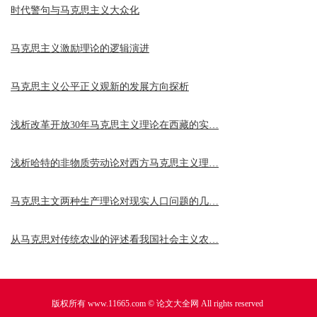
时代警句与马克思主义大众化
马克思主义激励理论的逻辑演进
马克思主义公平正义观新的发展方向探析
浅析改革开放30年马克思主义理论在西藏的实…
浅析哈特的非物质劳动论对西方马克思主义理…
马克思主文两种生产理论对现实人口问题的几…
从马克思对传统农业的评述看我国社会主义农…
版权所有 www.11665.com ©
论文大全网
All rights reserved