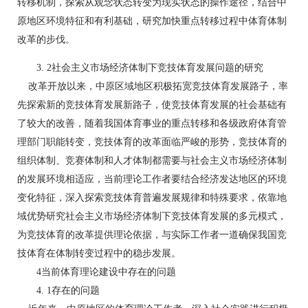
转移机制，探索从观念状态转变为现实状态的操作途径，结合中
原地区环境特征和有利基础，研究加快重点转移过程中体育体制
改革的步伐。
3. 2社会主义市场经济体制下竞技体育发展问题的研究
改革开放以来，中原区域地区积极拓宽竞技体育发展路子，率
先探索新的竞技体育发展新路子，使竞技体育发展的社会基础有
了较大的改善，随着我国体育事业的重点转移和各级政府体育管
理部门职能转变，竞技体育的改革面临严峻的形势，竞技体育的
组织体制、竞赛体制和人才体制都需要与社会主义市场经济体制
的发展环境相适应，当前理论工作者要结合经济发达地区的环境
变化特征，深入探索竞技体育普遍发展规律和特殊要求，依靠地
域优势研究社会主义市场经济体制下竞技体育发展的多元模式，
为竞技体育的改革提供理论依据，与实际工作者一道确保我国竞
技体育在体制转变过程中的稳步发展。
4当前体育理论建设中存在的问题
4. 1存在的问题