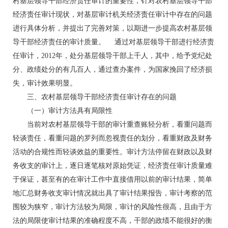
村基层领导干部经济责任审计的重要性，针对农村基层领导干部
经济责任审计现状，对基层审计机关经济责任审计中存在的问题
进行具体分析，并提出了完善对策，以期进一步提高农村基层领
导干部经济责任的审计质量。 通过对基层领导干部进行经济责
任审计，2012年，处分基层领导干部上千人，其中，给予党纪处
分、政绩处分的有几百人，通过查办案件，为国家挽回了经济损
失，审计效果明显。
三、农村基层领导干部经济责任审计存在的问题
（一）审计方法具有局限性
当前对农村基层领导干部的审计重查账轻分析，看重问题而
轻谈责任，看重问题的罗列而忽视责任的划分，看重财政及财务
活动的合规性而轻谈效益的重要性。审计方法停留在财政以及财
务收支的审计上，逐日逐笔核对原始凭证，经济责任审计质量难
于保证，甚至有的在审计工作中直接借用以前的审计结果，简单
地汇总财务收支审计情况就出具了审计结果报告，审计考察的范
围较为狭窄，审计方法较为局限，审计的风险性很高，且由于方
法的局限使审计结果的准确程度不高，干部的政绩不能很好的衡