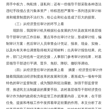
用手中权力，徇私情，谋私利；还有一些领导干部采取各种违法
违纪手段侵占贪污集体资产；特权思想严重等一系列违反审计标
准和规章制度的不法行为，给公众和社会造成了巨大的损害。
（三）从经济责任审计的环节上看
现阶段，我国审计机关根据社会发展的方针及政策对基层领
导干部审计的工作目标、重点等作出审计计划，形成审计组，编
制审计方案：然后审计人员审查会计凭证、报表、现金、实物，
以及向有关单位调查取得相关证明材料；出具审计报告结果。此
外，部门之间也有一定的交接，人事部门参考审计的结果，对基
层领导干部进行平调、晋升、免职、降职、撤职等调动。
（四）从经济责任审计的效果上看 摘要：经济责任审计伴
随着我国政治经济制度改革的发展和完善，逐渐成为一项有中国
特色的审计监督制度，成为预防和惩治腐败、加强干部监督管
理、推进民主法制建设的重要手段。农村基层领导干部经济责任
审计作为制约政府权力和监管工作的重要内容，近年来，在干部
任免、提拔和考核工作中发挥着举足轻重的作用。本文分析了农