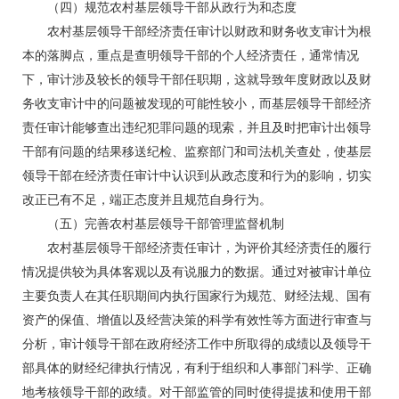
（四）规范农村基层领导干部从政行为和态度
农村基层领导干部经济责任审计以财政和财务收支审计为根
本的落脚点，重点是查明领导干部的个人经济责任，通常情况
下，审计涉及较长的领导干部任职期，这就导致年度财政以及财
务收支审计中的问题被发现的可能性较小，而基层领导干部经济
责任审计能够查出违纪犯罪问题的现索，并且及时把审计出领导
干部有问题的结果移送纪检、监察部门和司法机关查处，使基层
领导干部在经济责任审计中认识到从政态度和行为的影响，切实
改正已有不足，端正态度并且规范自身行为。
（五）完善农村基层领导干部管理监督机制
农村基层领导干部经济责任审计，为评价其经济责任的履行
情况提供较为具体客观以及有说服力的数据。通过对被审计单位
主要负责人在其任职期间内执行国家行为规范、财经法规、国有
资产的保值、增值以及经营决策的科学有效性等方面进行审查与
分析，审计领导干部在政府经济工作中所取得的成绩以及领导干
部具体的财经纪律执行情况，有利于组织和人事部门科学、正确
地考核领导干部的政绩。对干部监管的同时使得提拔和使用干部