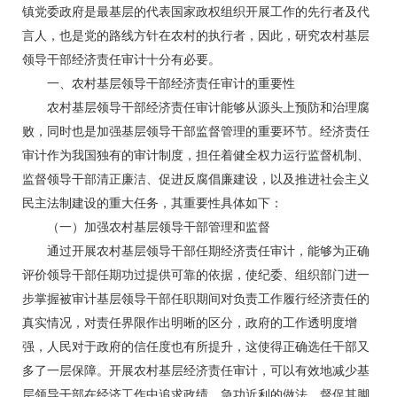
镇党委政府是最基层的代表国家政权组织开展工作的先行者及代
言人，也是党的路线方针在农村的执行者，因此，研究农村基层
领导干部经济责任审计十分有必要。
一、农村基层领导干部经济责任审计的重要性
农村基层领导干部经济责任审计能够从源头上预防和治理腐
败，同时也是加强基层领导干部监督管理的重要环节。经济责任
审计作为我国独有的审计制度，担任着健全权力运行监督机制、
监督领导干部清正廉洁、促进反腐倡廉建设，以及推进社会主义
民主法制建设的重大任务，其重要性具体如下：
（一）加强农村基层领导干部管理和监督
通过开展农村基层领导干部任期经济责任审计，能够为正确
评价领导干部任期功过提供可靠的依据，使纪委、组织部门进一
步掌握被审计基层领导干部任职期间对负责工作履行经济责任的
真实情况，对责任界限作出明晰的区分，政府的工作透明度增
强，人民对于政府的信任度也有所提升，这使得正确选任干部又
多了一层保障。开展农村基层经济责任审计，可以有效地减少基
层领导干部在经济工作中追求政绩、急功近利的做法，督促其脚