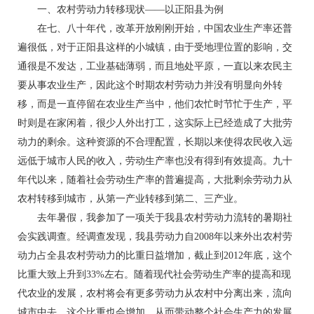
一、农村劳动力转移现状——以正阳县为例
在七、八十年代，改革开放刚刚开始，中国农业生产率还普
遍很低，对于正阳县这样的小城镇，由于受地理位置的影响，交
通很是不发达，工业基础薄弱，而且地处平原，一直以来农民主
要从事农业生产，因此这个时期农村劳动力并没有明显向外转
移，而是一直停留在农业生产当中，他们农忙时节忙于生产，平
时则是在家闲着，很少人外出打工，这实际上已经造成了大批劳
动力的剩余。这种资源的不合理配置，长期以来使得农民收入远
远低于城市人民的收入，劳动生产率也没有得到有效提高。九十
年代以来，随着社会劳动生产率的普遍提高，大批剩余劳动力从
农村转移到城市，从第一产业转移到第二、三产业。
去年暑假，我参加了一项关于我县农村劳动力流转的暑期社
会实践调查。经调查发现，我县劳动力自2008年以来外出农村劳
动力占全县农村劳动力的比重日益增加，截止到2012年底，这个
比重大致上升到33%左右。随着现代社会劳动生产率的提高和现
代农业的发展，农村将会有更多劳动力从农村中分离出来，流向
城市中去，这个比重也会增加，从而带动整个社会生产力的发展