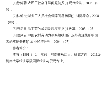
[1]徐健蓉.农民工社会保障问题初探[j].现代经济，2008.（0
6）.
[2]林郁.进城务工人员社会保障问题初探[j].消费导论，2008.
（09）.
[3]熊启泉.民工荒的成因及现实意义[j].改革，2005.（05）.
[4]候风云.中国农村劳动力剩余规模估计及外流规模影响因
素的实证分析[j].农业经济导刊，2004.（07）.
作者简介：
李苛（1991-）女，汉族，河南驻马店人。研究方向：2011级
河南大学经济学院国际经济与贸易专业。