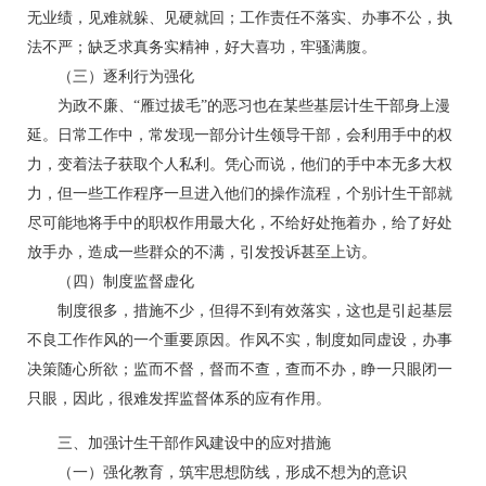
无业绩，见难就躲、见硬就回；工作责任不落实、办事不公，执
法不严；缺乏求真务实精神，好大喜功，牢骚满腹。
（三）逐利行为强化
为政不廉、“雁过拔毛”的恶习也在某些基层计生干部身上漫
延。日常工作中，常发现一部分计生领导干部，会利用手中的权
力，变着法子获取个人私利。凭心而说，他们的手中本无多大权
力，但一些工作程序一旦进入他们的操作流程，个别计生干部就
尽可能地将手中的职权作用最大化，不给好处拖着办，给了好处
放手办，造成一些群众的不满，引发投诉甚至上访。
（四）制度监督虚化
制度很多，措施不少，但得不到有效落实，这也是引起基层
不良工作作风的一个重要原因。作风不实，制度如同虚设，办事
决策随心所欲；监而不督，督而不查，查而不办，睁一只眼闭一
只眼，因此，很难发挥监督体系的应有作用。
三、加强计生干部作风建设中的应对措施
（一）强化教育，筑牢思想防线，形成不想为的意识