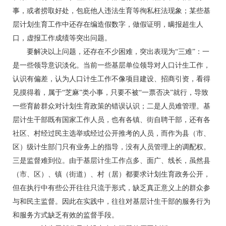
事，或者捞取好处，包庇他人违法生育等徇私枉法现象；某些基
层计划生育工作中还存在编造假数字，做假证明，瞒报超生人
口，虚报工作成绩等突出问题。
要解决以上问题，还存在不少困难，突出表现为“三难”：一
是一些领导意识淡化。当前一些基层单位领导对人口计生工作，
认识有偏差，认为人口计生工作不像项目建设、招商引资，看得
见摸得着，属于“芝麻”类小事，只要不被“一票否决”就行，导致
一些育龄群众对计划生育政策的错误认识；二是人员难管理。基
层计生干部既有国家工作人员，也有各镇、街自聘干部，还有各
社区、村经过民主选举或经过公开推考的人员，而作为县（市、
区）级计生部门只有业务上的指导，没有人员管理上的调配权。
三是监督难到位。由于基层计生工作点多、面广、线长，虽然县
（市、区）、镇（街道）、村（居）都要求计划生育政务公开，
但在执行中有些公开往往只流于形式，缺乏真正意义上的群众参
与和民主监督。因此在实践中，往往对基层计生干部的服务行为
和服务方式缺乏有效的监督手段。