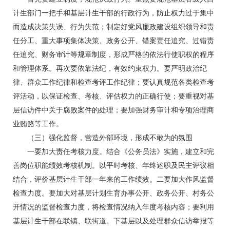
计生部门一把手和基层计生干部的行政行为，防止权力过于集中
而造成决策失误、行为失范；制定好党风廉政建设组织领导和责
任分工、重大事项集体决策、政务公开、错案责任追究、过错责
任追究、财务审计等规章制度，形成严格的依法行使职权的程序
和管理体系。再次要依靠法纪，有效约束权力。要严明政治纪
律、群众工作纪律和检查考评工作纪律；要认真规范各类检查考
评活动，以保证检查、考核、评估权力的正确行使；要重视对基
层信访件中关于腐败案件的处理；要加强财务审计和专项治理商
业贿赂等工作。
（三）强化监督，营造外部环境，形成不敢为的氛围
一要加大责任考核力度。结合《公务员法》实施，建立和完
善岗位职能绩效考核机制。以平时考核、年终述职及民主评议相
结合，评价基层计生干部一年来的工作绩效。二要加大作风监督
检查力度。要加大对基层计划生育办事公开、政务公开、村务公
开情况的监督检查力度，将检查情况纳入年度考核内容；要利用
基层计生干部在联镇、联街道、下基层以及处理群众信访举报等