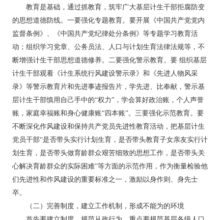
教育是基础，通过抓教育，筑牢广大基层计生干部拒腐防变
的思想道德防线。一要强化专题教育。要开展《中国共产党党内
监督条例》、《中国共产党纪律处分条例》等专题学习教育活
动；组织学习党章、公务员法、人口与计划生育法律法规等，不
断增强计生干部思想道德修养。二要强化警示教育。要 组织基层
计生干部观看《计生系统行风建设警示录》和《先进人物风采
录》等警示教育片和先进事迹报告片，学先进、比奉献，警示基
层计生干部慎用自己手中的“权力”，学会算好政治账，个人声誉
账，家庭幸福账和身心健康账“四本账”。三要强化示范教育。要
不断深化作风建设和保持共产党员先进性教育活动，把基层计生
党员干部“是否带头实行计划生育，是否带头教育子女亲友实行计
划生育，是否带头做育龄群众艰苦细致的思想工作，是否带头关
心解决育龄群众的实际困难”等方面的示范作用，作为衡量检验他
们先进性和作风建设的重要标准之一，激励以身作则、身先士
卒。
（二）完善制度，建立工作机制，形成不能为的环境
首先要建立制度，规范从政行为。重点要规范基层各级人口