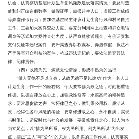
机会，认真察访基层计划生育党风廉政建设落实情况；要及时查
处和纠正编造假数字，做假证明，瞒报超生人口，虚报工作成绩
等弄虚作假行为；要加强基层民主评议计划生育行风和村民自治
工作。三要加大案件查处力度。要充分利用网上抽查和群众电话
调查等形式加大案件查处力度，从严查处收送现金、有价证券和
支付凭证等违纪案件；要严肃查办以权谋私、弄虚作假、执法不
严等侵害群众利益的案件，构成违法违纪的，要依法追究其法
律、纪律责任。
（四）以德为先，炼就党性情操，形成不愿为的品行
“做人无德不足以立身，从政无德不足以建功”作为一名人口
计划生育工作干部的座右铭，个人要常修为政之德，时刻把重德
修德、以德自律放在心上，加强党性修养，永葆高尚的精神追
求；要常思贪欲之害，常怀律已之心，做到秉公用权、廉洁从
政，经得住各种风险的考验；要常修进取之心，永不自满，实现
与时俱进，适应时代与社会的发展；要常修责任之心，以人为本
为立足点，以“情为民所系、权为民所用、利为民所谋”为出发
点，摆正“主人”与“公仆”的关系，以务实的工作作风，认真落实