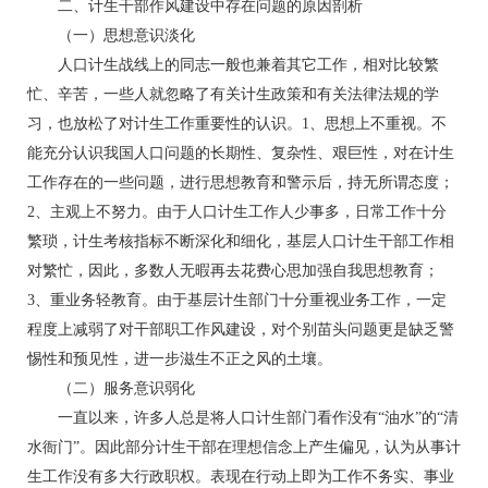
二、计生干部作风建设中存在问题的原因剖析
（一）思想意识淡化
人口计生战线上的同志一般也兼着其它工作，相对比较繁
忙、辛苦，一些人就忽略了有关计生政策和有关法律法规的学
习，也放松了对计生工作重要性的认识。1、思想上不重视。不
能充分认识我国人口问题的长期性、复杂性、艰巨性，对在计生
工作存在的一些问题，进行思想教育和警示后，持无所谓态度；
2、主观上不努力。由于人口计生工作人少事多，日常工作十分
繁琐，计生考核指标不断深化和细化，基层人口计生干部工作相
对繁忙，因此，多数人无暇再去花费心思加强自我思想教育；
3、重业务轻教育。由于基层计生部门十分重视业务工作，一定
程度上减弱了对干部职工作风建设，对个别苗头问题更是缺乏警
惕性和预见性，进一步滋生不正之风的土壤。
（二）服务意识弱化
一直以来，许多人总是将人口计生部门看作没有“油水”的“清
水衙门”。因此部分计生干部在理想信念上产生偏见，认为从事计
生工作没有多大行政职权。表现在行动上即为工作不务实、事业