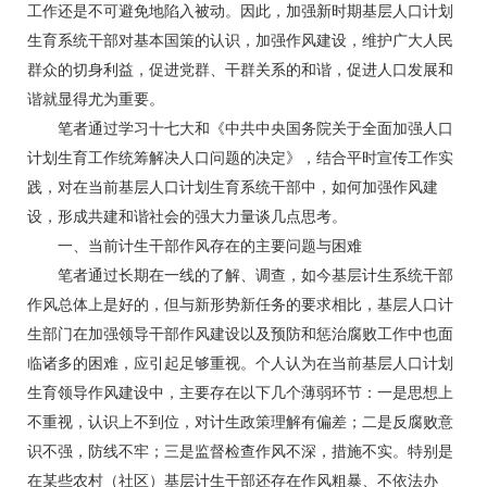
工作还是不可避免地陷入被动。因此，加强新时期基层人口计划
生育系统干部对基本国策的认识，加强作风建设，维护广大人民
群众的切身利益，促进党群、干群关系的和谐，促进人口发展和
谐就显得尤为重要。
笔者通过学习十七大和《中共中央国务院关于全面加强人口
计划生育工作统筹解决人口问题的决定》，结合平时宣传工作实
践，对在当前基层人口计划生育系统干部中，如何加强作风建
设，形成共建和谐社会的强大力量谈几点思考。
一、当前计生干部作风存在的主要问题与困难
笔者通过长期在一线的了解、调查，如今基层计生系统干部
作风总体上是好的，但与新形势新任务的要求相比，基层人口计
生部门在加强领导干部作风建设以及预防和惩治腐败工作中也面
临诸多的困难，应引起足够重视。个人认为在当前基层人口计划
生育领导作风建设中，主要存在以下几个薄弱环节：一是思想上
不重视，认识上不到位，对计生政策理解有偏差；二是反腐败意
识不强，防线不牢；三是监督检查作风不深，措施不实。特别是
在某些农村（社区）基层计生干部还存在作风粗暴、不依法办