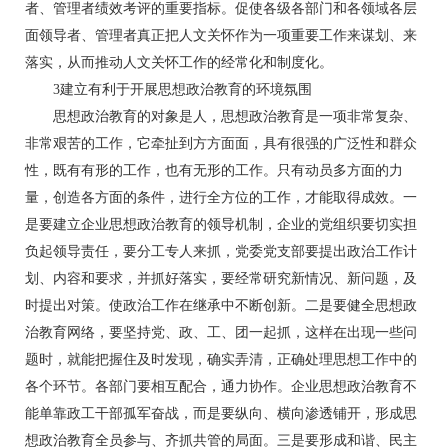
者、管理者绩效考评的重要指标。促使各级各部门和各领域各层
面领导者、管理者真正把人文关怀作为一项重要工作来谋划、来
落实，从而推动人文关怀工作的经常化和制度化。
3建立有利于开展思想政治教育的环境氛围
思想政治教育的对象是人，思想政治教育是一项非常复杂、
非常艰苦的工作，它牵扯到方方面面，具有很强的广泛性和群众
性，既有有形的工作，也有无形的工作。只有动员多方面的力
量，创造各方面的条件，进行全方位的工作，才能取得成效。一
是要建立企业思想政治教育的领导机制，企业的党组织要切实担
负起领导责任，要分工专人来抓，党委党支部要提出政治工作计
划、内容和要求，并抓好落实，要经常研究新情况、新问题，及
时提出对策。使政治工作在继承中不断创新。二是要健全思想政
治教育网络，要坚持党、政、工、团一起抓，这样在出现一些问
题时，就能把握住及时发现，确实弄清，正确处理思想工作中的
各个环节。各部门要相互配合，通力协作。企业思想政治教育不
能单靠政工干部孤军奋战，而是要纵向、横向渗透铺开，形成思
想政治教育全员参与、齐抓共管的局面。三是要形成和谐、民主