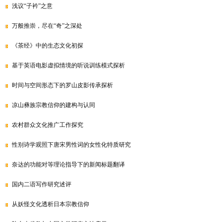
浅议“子衿”之意
万般推崇，尽在“奇”之深处
《茶经》中的生态文化初探
基于英语电影虚拟情境的听说训练模式探析
时间与空间形态下的罗山皮影传承探析
凉山彝族宗教信仰的建构与认同
农村群众文化推广工作探究
性别诗学观照下唐宋男性词的女性化特质研究
奈达的功能对等理论指导下的新闻标题翻译
国内二语写作研究述评
从妖怪文化透析日本宗教信仰