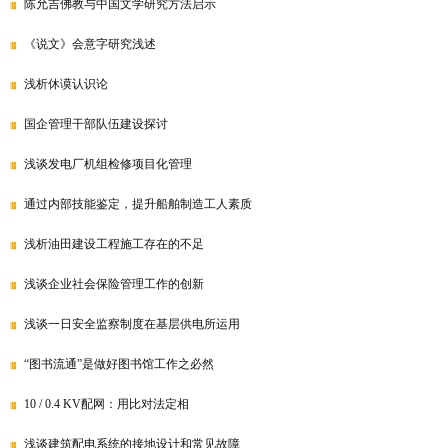
陈允吉佛教与中国文学研究方法启示
《说文》会意字研究浅述
浅析休谟认识论
国企管理干部队伍建设探讨
浅谈发电厂机组检修项目化管理
通过内部技能鉴定，提升船舶制造工人素质
浅析油田建设工程施工存在的不足
浅谈企业社会保险管理工作的创新
浅谈一日安全监察制度在基层供电所运用
“图书流通”是做好图书馆工作之必然
10 / 0.4 KV配网：用比对法定相
浅谈建筑配电系统的接地设计和常见故障