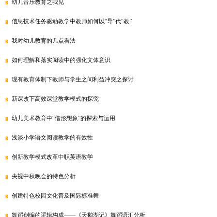
幼儿音乐教育之我见
信息技术任务驱动教学中教师如何以“导”代“教”
我对幼儿教育的几点看法
如何理解和落实阅读中的强化文体意识
现有教育体制下教师与学生之间利益冲突之探讨
新课改下高效课堂教学模式的探究
幼儿美术教育中“借形想象”的探索与运用
浅谈小学语文阅读教学的有效性
创新教学模式改革中职英语教学
央视中秋晚会的特色分析
创建特色校园文化普及国际标准舞
舞蹈创编的逻辑构成——《天鹅湖记》舞蹈语汇分析