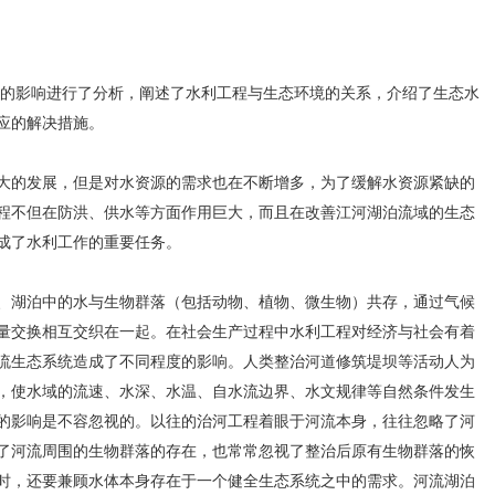
境的影响进行了分析，阐述了水利工程与生态环境的关系，介绍了生态水
应的解决措施。
的发展，但是对水资源的需求也在不断增多，为了缓解水资源紧缺的
程不但在防洪、供水等方面作用巨大，而且在改善江河湖泊流域的生态
成了水利工作的重要任务。
湖泊中的水与生物群落（包括动物、植物、微生物）共存，通过气候
量交换相互交织在一起。在社会生产过程中水利工程对经济与社会有着
流生态系统造成了不同程度的影响。人类整治河道修筑堤坝等活动人为
，使水域的流速、水深、水温、自水流边界、水文规律等自然条件发生
的影响是不容忽视的。以往的治河工程着眼于河流本身，往往忽略了河
了河流周围的生物群落的存在，也常常忽视了整治后原有生物群落的恢
时，还要兼顾水体本身存在于一个健全生态系统之中的需求。河流湖泊