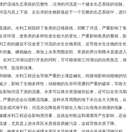
维护流域生态系统的完整性，洁净的河流是一个健全生态系统的动脉。
河流与其上下游、左右岸的生物群落处于一个完整的生态系统中，进行
接的。水利工程阻碍了鱼类的迁移路线，切断了河流，严重影响了鱼
生存环境，使鱼类的多样性发生较大的变化；严重影响鱼类的繁殖，影
利工程的建设不仅改变了河流的水生生物系统，还导致水生生物的生长
中的氮、磷相融合，再加上水库周围农田、草原的养分和降水直接进入
。在对江河湖泊进行开发的同时，尽可能保留江河湖泊的自然形态，保
河湾、急流和浅滩。
植物。水利工程还会导致严重的土壤盐碱化，间接地影响动植物的结
减少，影响了生物多样性；动植物的生存环境遭到严重的破坏，导致大
会影响河流下游的流量。水库可以将水资源储存起来，还可以在非汛期
，严重的还会出现断流现象。这样水库周围的地下水位会大大降低，从
流造成河湖干枯；河流水位降低有可能在入海口出现海水倒灌的现象，
修建水利工程还会影响泄洪量，这就会对航运和灌溉等产生影响，还会
流速，尤其是上游水库区水质很容易被污染，这就导致水质下降。
：修建水利工程会减缓水库区水流的速度，这就会造成悬浮物沉积，