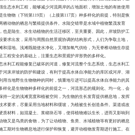
强生态水利工程，能够减少河流两岸的占地面积，增加土地的有效使用
生物物（下转第119页）（上接第117页）种多样化的前提，特别是恢
两栖动物的栖息与繁殖提供条件。水陆交错带是水域中植物繁茂发育
，也是陆生、水生动植物的生活迁移区，至关重要。因此，岸坡防护工
设要求出发，采用与周围自然景观协调的结构形式，人们为争取土地，
滩和湿地。浅滩既能使水净化，又增加氧气供给，为无脊椎动物生存提
足工程安全的基础上，注重生态和景观护岸形势的多样化。
水利工程能修复已破坏的河道，修复河流整个生态系统，生态水利工
于河床岸坡的防护和建设，有利于提高水体自净能力的库区或河岸、湖
利用当地野生生物物种的同时，慎重地引进可以提高水体自净能力的其
多样化是生物物种多样化的前提之一，河流形态的规则化、均一化，会
保持一定的浅滩宽度和植被空间，为生物的生长发育提供栖息地，发挥
技术要求，尽量采用当地材料和缓坡，为植被生长创造条件。渠道或改
硬质材料，如混凝土、浆砌块石等，使得植物难以生长，进而又影响到
动物又是鸟类的食物，为了让动植物、鱼类、水域植物等有更好的栖息
施工期对生物栖息地进行保护和恢复，避开动植物发育期进行施工。在