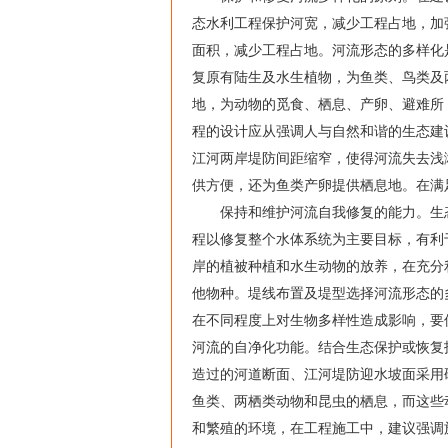
态水利工程保护河宽，减少工程占地，加
面积，减少工程占地。河流形态的多样化是
复原有陆生及水生植物，为鱼类、鸟类及
地，为动物的觅食、栖息、产卵、避难所
程的设计应从强调人与自然和谐的生态建
江河两岸堤防间距缩窄，使得河流失去浅
供方便，还为鱼类产卵提供栖息地。在满
保持和维护河流自我修复的能力。生态
程以修复整个水体系统为主要目标，有利
岸的植被种植和水生动物的放养，在充分
他物种。堤线布置及堤型选择河流形态的
在不同程度上对生物多样性造成影响，要
河流的自净化功能。结合生态保护或恢复
造过的河道断面、江河堤防迎水坡面采用
鱼类、两栖类动物和昆虫的栖息，而这些
和繁殖的环境，在工程施工中，建议强调