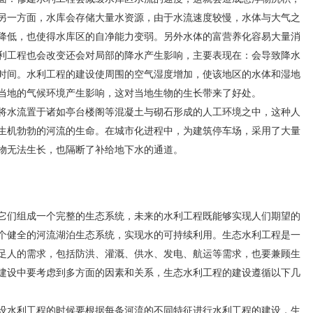
另一方面，水库会存储大量水资源，由于水流速度较慢，水体与大气之
降低，也使得水库区的自净能力变弱。另外水体的富营养化容易大量消
利工程也会改变还会对局部的降水产生影响，主要表现在：会导致降水
时间。水利工程的建设使周围的空气湿度增加，使该地区的水体和湿地
当地的气候环境产生影响，这对当地生物的生长带来了好处。
水流置于诸如亭台楼阁等混凝土与砌石形成的人工环境之中，这种人
生机勃勃的河流的生命。在城市化进程中，为建筑停车场，采用了大量
物无法生长，也隔断了补给地下水的通道。
们组成一个完整的生态系统，未来的水利工程既能够实现人们期望的
个健全的河流湖泊生态系统，实现水的可持续利用。生态水利工程是一
足人的需求，包括防洪、灌溉、供水、发电、航运等需求，也要兼顾生
建设中要考虑到多方面的因素和关系，生态水利工程的建设遵循以下几
水利工程的时候要根据每条河流的不同特征进行水利工程的建设，生