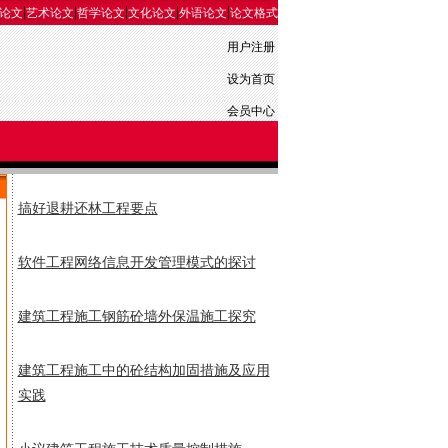
|
|
|
|
|
论文
艺术论文
哲学论文
文化论文
外语论文
论文格式
用户注册
设为首页
会员中心
搞好退耕还林工程要点
软件工程网络信息开发管理模式的探讨
建筑工程施工钢筋砼墙外保温施工探究
建筑工程施工中的砼结构加固措施及应用
实践