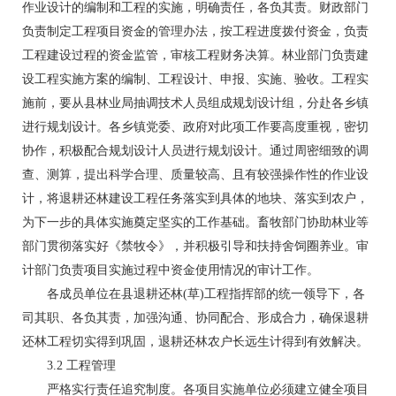
作业设计的编制和工程的实施，明确责任，各负其责。财政部门
负责制定工程项目资金的管理办法，按工程进度拨付资金，负责
工程建设过程的资金监管，审核工程财务决算。林业部门负责建
设工程实施方案的编制、工程设计、申报、实施、验收。工程实
施前，要从县林业局抽调技术人员组成规划设计组，分赴各乡镇
进行规划设计。各乡镇党委、政府对此项工作要高度重视，密切
协作，积极配合规划设计人员进行规划设计。通过周密细致的调
查、测算，提出科学合理、质量较高、且有较强操作性的作业设
计，将退耕还林建设工程任务落实到具体的地块、落实到农户，
为下一步的具体实施奠定坚实的工作基础。畜牧部门协助林业等
部门贯彻落实好《禁牧令》，并积极引导和扶持舍饲圈养业。审
计部门负责项目实施过程中资金使用情况的审计工作。
各成员单位在县退耕还林(草)工程指挥部的统一领导下，各
司其职、各负其责，加强沟通、协同配合、形成合力，确保退耕
还林工程切实得到巩固，退耕还林农户长远生计得到有效解决。
3.2 工程管理
严格实行责任追究制度。各项目实施单位必须建立健全项目