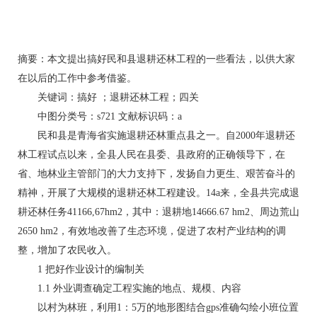
摘要：本文提出搞好民和县退耕还林工程的一些看法，以供大家
在以后的工作中参考借鉴。
关键词：搞好 ；退耕还林工程；四关
中图分类号：s721 文献标识码：a
民和县是青海省实施退耕还林重点县之一。自2000年退耕还
林工程试点以来，全县人民在县委、县政府的正确领导下，在
省、地林业主管部门的大力支持下，发扬自力更生、艰苦奋斗的
精神，开展了大规模的退耕还林工程建设。14a来，全县共完成退
耕还林任务41166,67hm2，其中：退耕地14666.67 hm2、周边荒山
2650 hm2，有效地改善了生态环境，促进了农村产业结构的调
整，增加了农民收入。
1 把好作业设计的编制关
1.1 外业调查确定工程实施的地点、规模、内容
以村为林班，利用1：5万的地形图结合gps准确勾绘小班位置