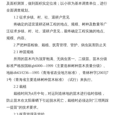
及面积测算，做到面积实定位准；以小班为基本调查单位，进行
全面调查规划。
1.2 征求乡镇、村、社、退耕户意见
将确定的适宜退耕还林工程的地点、规模、树种及数量等广
泛征求乡镇、村、社、退耕户意见，最终确定工程实施的地点、
规模、内容。
2 严把种苗检验、栽植、抚育管理、管护、病虫鼠害防止关
2.1 种苗规格
所用的苗木均为顶芽饱满、无病虫害一、二级苗。苗木分级
标准严格按国标gb6000—1999《主要造林树种苗木质量分级》、
地标db63/f236—1995《青海省农业地方标准》、青林种字[2003]7
1号《青海省主要造林树种苗木标准》（试行）来执行。
2.2 栽植
栽植时间为4月中旬，对运到造林地的苗木进行临时假植，
防止苗木在太阳暴晒下引起脱水死亡，栽植时必须达到“三埋两踩
一提苗”的技术要求。
2.3 抚育管理及管护